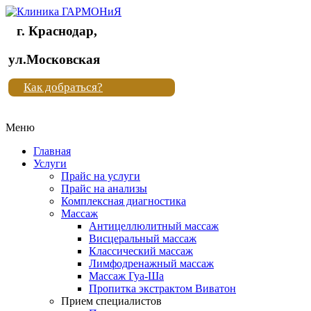
г. Краснодар,
Клиника
ул.Московская
"Новая
Как добраться?
жизнь"
Меню
Клиника
"Новая
Главная
жизнь"
Услуги
Прайс на услуги
Прайс на анализы
Комплексная диагностика
Массаж
Антицеллюлитный массаж
Висцеральный массаж
Классический массаж
Лимфодренажный массаж
Массаж Гуа-Ша
Пропитка экстрактом Виватон
Прием специалистов