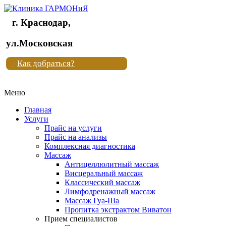
г. Краснодар,
Клиника
ул.Московская
"Новая
Как добраться?
жизнь"
Меню
Клиника
"Новая
Главная
жизнь"
Услуги
Прайс на услуги
Прайс на анализы
Комплексная диагностика
Массаж
Антицеллюлитный массаж
Висцеральный массаж
Классический массаж
Лимфодренажный массаж
Массаж Гуа-Ша
Пропитка экстрактом Виватон
Прием специалистов