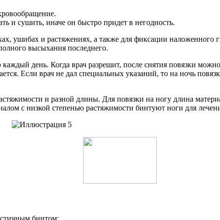
кровообращение.
ть и сушить, иначе он быстро придет в негодность.
ах, ушибах и растяжениях, а также для фиксации наложенного г
 полного высыхания последнего.
каждый день. Когда врач разрешит, после снятия повязки можн
игается. Если врач не дал специальных указаний, то на ночь по
стяжимости и разной длины. Для повязки на ногу длина матери
алом с низкой степенью растяжимости бинтуют ноги для лечени
ластичным бинтом: