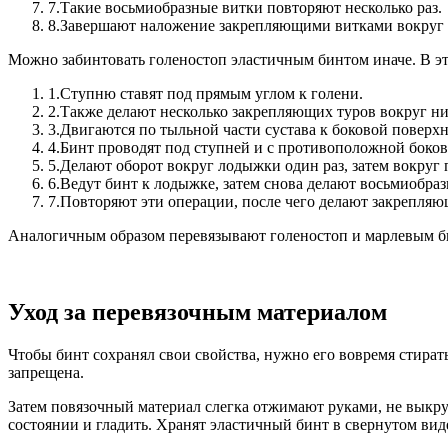
7.
Такие восьмиобразные витки повторяют несколько раз.
8.
Завершают наложение закрепляющими витками вокруг 
Можно забинтовать голеностоп эластичным бинтом иначе.
В э
1.
Ступню ставят под прямым углом к голени.
2.
Также делают несколько закрепляющих туров вокруг ни
3.
Двигаются по тыльной части сустава к боковой поверх
4.
Бинт проводят под ступней и с противоположной боково
5.
Делают оборот вокруг лодыжки один раз, затем вокруг
6.
Ведут бинт к лодыжке, затем снова делают восьмиобраз
7.
Повторяют эти операции, после чего делают закрепля
Аналогичным образом перевязывают голеностоп и марлевым би
Уход за перевязочным материалом
Чтобы бинт сохранял свои свойства, нужно его вовремя стират
запрещена.
Затем повязочный материал слегка отжимают руками, не выкру
состоянии и гладить. Хранят эластичный бинт в свернутом вид