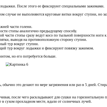
лодыжки. После этого ее фиксируют специальными зажимами.
том случае не выполняются круговые витки вокруг ступни, но за
жней части голени.
ности стопы аналогично предыдущему способу.
й части стопы сразу ведут косо по тыльной поверхности ноги к 
 пятки, выводя на противоположную сторону ступни.
ный тур вокруг ступни.
ющий тур вокруг лодыжки и фиксируют повязку зажимом.
нтом, но его потребуется больше.
ь, обычно это делают по мере загрязнения или раз в 5 дней. С
чивая, после чего раскладывают для сушки на горизонтальную п
е в сухом прохладном месте, вдали от солнечных лучей.