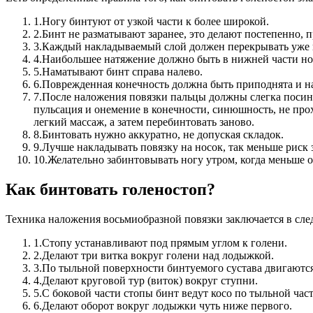
1.
Ногу бинтуют от узкой части к более широкой.
2.
Бинт не разматывают заранее, это делают постепенно, 
3.
Каждый накладываемый слой должен перекрывать уже 
4.
Наибольшее натяжение должно быть в нижней части но
5.
Наматывают бинт справа налево.
6.
Поврежденная конечность должна быть приподнята и на
7.
После наложения повязки пальцы должны слегка посинет
пульсация и онемение в конечности, синюшность, не прох
легкий массаж, а затем перебинтовать заново.
8.
Бинтовать нужно аккуратно, не допуская складок.
9.
Лучше накладывать повязку на носок, так меньше риск 
10.
Желательно забинтовывать ногу утром, когда меньше о
Как бинтовать голеностоп?
Техника наложения восьмиобразной повязки заключается в сл
1.
Стопу устанавливают под прямым углом к голени.
2.
Делают три витка вокруг голени над лодыжкой.
3.
По тыльной поверхности бинтуемого сустава двигаются
4.
Делают круговой тур (виток) вокруг ступни.
5.
С боковой части стопы бинт ведут косо по тыльной част
6.
Делают оборот вокруг лодыжки чуть ниже первого.