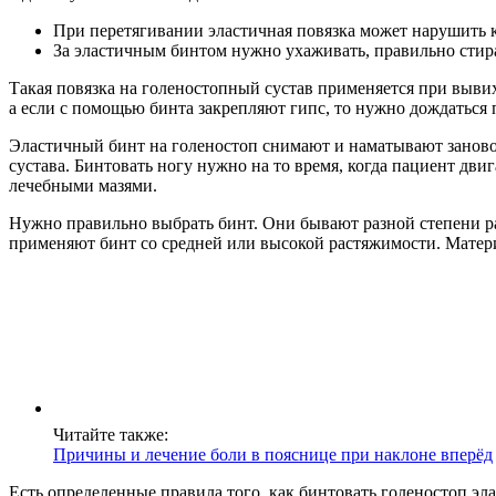
При перетягивании эластичная повязка может нарушить 
За эластичным бинтом нужно ухаживать, правильно стира
Такая повязка на голеностопный сустав применяется при вывих
а если с помощью бинта закрепляют гипс, то нужно дождаться
Эластичный бинт на голеностоп снимают и наматывают заново 
сустава. Бинтовать ногу нужно на то время, когда пациент дв
лечебными мазями.
Нужно правильно выбрать бинт. Они бывают разной степени ра
применяют бинт со средней или высокой растяжимости. Матери
Читайте также:
Причины и лечение боли в пояснице при наклоне вперёд
Есть определенные правила того, как бинтовать голеностоп э