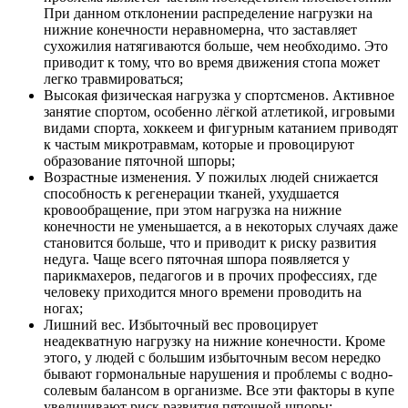
При данном отклонении распределение нагрузки на
нижние конечности неравномерна, что заставляет
сухожилия натягиваются больше, чем необходимо. Это
приводит к тому, что во время движения стопа может
легко травмироваться;
Высокая физическая нагрузка у спортсменов. Активное
занятие спортом, особенно лёгкой атлетикой, игровыми
видами спорта, хоккеем и фигурным катанием приводят
к частым микротравмам, которые и провоцируют
образование пяточной шпоры;
Возрастные изменения. У пожилых людей снижается
способность к регенерации тканей, ухудшается
кровообращение, при этом нагрузка на нижние
конечности не уменьшается, а в некоторых случаях даже
становится больше, что и приводит к риску развития
недуга. Чаще всего пяточная шпора появляется у
парикмахеров, педагогов и в прочих профессиях, где
человеку приходится много времени проводить на
ногах;
Лишний вес. Избыточный вес провоцирует
неадекватную нагрузку на нижние конечности. Кроме
этого, у людей с большим избыточным весом нередко
бывают гормональные нарушения и проблемы с водно-
солевым балансом в организме. Все эти факторы в купе
увеличивают риск развития пяточной шпоры;