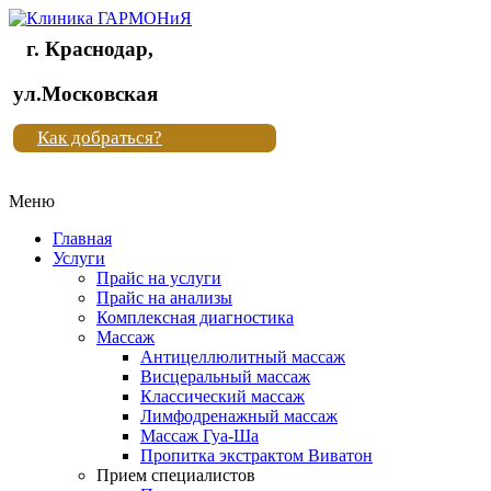
г. Краснодар,
Клиника
ул.Московская
"Новая
Как добраться?
жизнь"
Меню
Клиника
"Новая
Главная
жизнь"
Услуги
Прайс на услуги
Прайс на анализы
Комплексная диагностика
Массаж
Антицеллюлитный массаж
Висцеральный массаж
Классический массаж
Лимфодренажный массаж
Массаж Гуа-Ша
Пропитка экстрактом Виватон
Прием специалистов