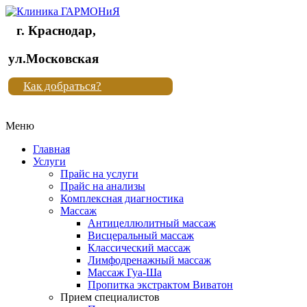
г. Краснодар,
Клиника
ул.Московская
"Новая
Как добраться?
жизнь"
Меню
Клиника
"Новая
Главная
жизнь"
Услуги
Прайс на услуги
Прайс на анализы
Комплексная диагностика
Массаж
Антицеллюлитный массаж
Висцеральный массаж
Классический массаж
Лимфодренажный массаж
Массаж Гуа-Ша
Пропитка экстрактом Виватон
Прием специалистов