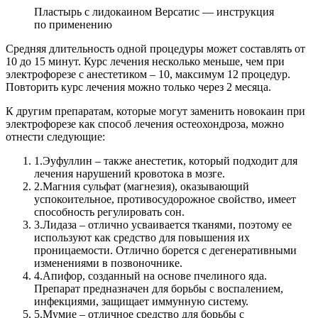
Пластырь с лидокаином Версатис — инструкция
по применению
Средняя длительность одной процедуры может составлять от
10 до 15 минут. Курс лечения несколько меньше, чем при
электрофорезе с анестетиком – 10, максимум 12 процедур.
Повторить курс лечения можно только через 2 месяца.
К другим препаратам, которые могут заменить новокаин при
электрофорезе как способ лечения остеохондроза, можно
отнести следующие:
1.
Эуфуллин – также анестетик, который подходит для
лечения нарушений кровотока в мозге.
2.
Магния сульфат (магнезия), оказывающий
успокоительное, противосудорожное свойство, имеет
способность регулировать сон.
3.
Лидаза – отлично усваивается тканями, поэтому ее
используют как средство для повышения их
проницаемости. Отлично борется с дегенеративными
изменениями в позвоночнике.
4.
Апифор, созданный на основе пчелиного яда.
Препарат предназначен для борьбы с воспалением,
инфекциями, защищает иммунную систему.
5.
Мумие – отличное средство для борьбы с