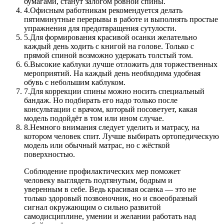
бумагами, станут залогом ровной спины.
4.
Офисным работникам рекомендуется делать
пятиминутные перерывы в работе и выполнять простые
упражнения для предотвращения сутулости.
5.
Для формирования красивой осанки желательно
каждый день ходить с книгой на голове. Только с
прямой спиной возможно удержать толстый том.
6.
Высокие каблуки лучше отложить для торжественных
мероприятий. На каждый день необходима удобная
обувь с небольшим каблуком.
7.
Для коррекции спины можно носить специальный
бандаж. Но подбирать его надо только после
консультации с врачом, который посоветует, какая
модель подойдёт в том или ином случае.
8.
Немного внимания следует уделить и матрасу, на
котором человек спит. Лучше выбирать ортопедическую
модель или обычный матрас, но с жёсткой
поверхностью.
Соблюдение профилактических мер поможет
человеку выглядеть подтянутым, бодрым и
уверенным в себе. Ведь красивая осанка — это не
только здоровый позвоночник, но и своеобразный
сигнал окружающим о сильно развитой
самодисциплине, умении и желании работать над