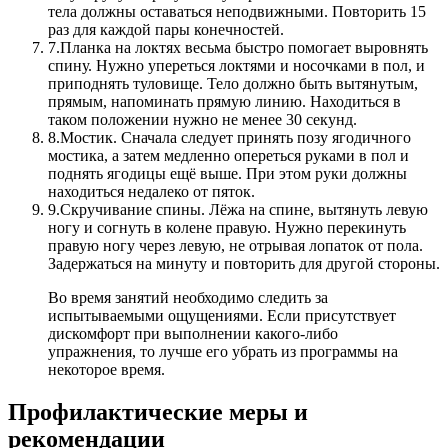
тела должны оставаться неподвижными. Повторить 15
раз для каждой пары конечностей.
7.
Планка на локтях весьма быстро помогает выровнять
спину. Нужно упереться локтями и носочками в пол, и
приподнять туловище. Тело должно быть вытянутым,
прямым, напоминать прямую линию. Находиться в
таком положении нужно не менее 30 секунд.
8.
Мостик. Сначала следует принять позу ягодичного
мостика, а затем медленно опереться руками в пол и
поднять ягодицы ещё выше. При этом руки должны
находиться недалеко от пяток.
9.
Скручивание спины. Лёжа на спине, вытянуть левую
ногу и согнуть в колене правую. Нужно перекинуть
правую ногу через левую, не отрывая лопаток от пола.
Задержаться на минуту и повторить для другой стороны.
Во время занятий необходимо следить за
испытываемыми ощущениями. Если присутствует
дискомфорт при выполнении какого-либо
упражнения, то лучше его убрать из программы на
некоторое время.
Профилактические меры и
рекомендации