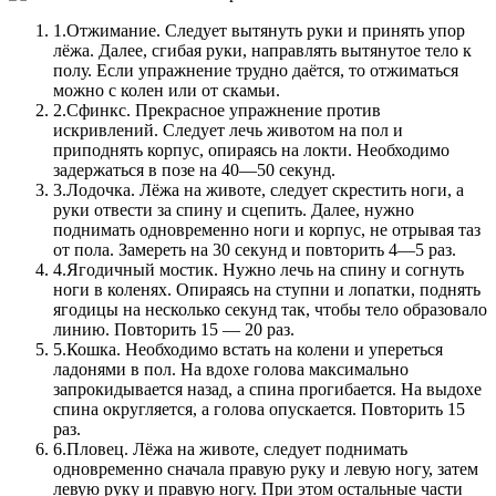
1.
Отжимание. Следует вытянуть руки и принять упор
лёжа. Далее, сгибая руки, направлять вытянутое тело к
полу. Если упражнение трудно даётся, то отжиматься
можно с колен или от скамьи.
2.
Сфинкс. Прекрасное упражнение против
искривлений. Следует лечь животом на пол и
приподнять корпус, опираясь на локти. Необходимо
задержаться в позе на 40—50 секунд.
3.
Лодочка. Лёжа на животе, следует скрестить ноги, а
руки отвести за спину и сцепить. Далее, нужно
поднимать одновременно ноги и корпус, не отрывая таз
от пола. Замереть на 30 секунд и повторить 4—5 раз.
4.
Ягодичный мостик. Нужно лечь на спину и согнуть
ноги в коленях. Опираясь на ступни и лопатки, поднять
ягодицы на несколько секунд так, чтобы тело образовало
линию. Повторить 15 — 20 раз.
5.
Кошка. Необходимо встать на колени и упереться
ладонями в пол. На вдохе голова максимально
запрокидывается назад, а спина прогибается. На выдохе
спина округляется, а голова опускается. Повторить 15
раз.
6.
Пловец. Лёжа на животе, следует поднимать
одновременно сначала правую руку и левую ногу, затем
левую руку и правую ногу. При этом остальные части