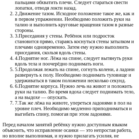
пальцами обхватить плечи. Следует стараться свести
лопатки, отводя локти назад.
2.
Движение тазом. Исходное положение такое же, как и
в первом упражнении. Необходимо положить руки на
талию и выполнить круговые вращения тазом в разные
стороны.
3.
Приседания у стены. Ребёнок или подросток
становится прямо, стараясь коснуться стены затылком и
плечами одновременно. Затем ему нужно выполнить
приседания, скользя вдоль стены.
4.
Поднятие ног. Лёжа на спине, следует вытянуть руки
вдоль тела и поочерёдно поднимать ноги.
5.
Продолжая лежать на спине, согнуть колени, а ладони
развернуть к полу. Необходимо поднимать туловище и
удерживаться в таком положении несколько секунд.
6.
Поднятие корпуса. Нужно лечь на живот и положить
руки на талию. Во время вдоха следует поднимать тело,
а на выдохе — опускать.
7.
Так же лёжа на животе, упереться ладонями в пол на
уровне плеч. Необходимо медленно приподниматься и
выгибать спину, помогая при этом ладонями.
Перед началом занятий ребёнку нужно доступным языком
объяснить, что исправление осанки — это непростая работа,
но вполне выполнимая, и нужно прилагать усилия, не