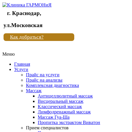
г. Краснодар,
Клиника
ул.Московская
"Новая
Как добраться?
жизнь"
Меню
Клиника
"Новая
Главная
жизнь"
Услуги
Прайс на услуги
Прайс на анализы
Комплексная диагностика
Массаж
Антицеллюлитный массаж
Висцеральный массаж
Классический массаж
Лимфодренажный массаж
Массаж Гуа-Ша
Пропитка экстрактом Виватон
Прием специалистов