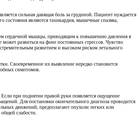
вляется сильная давящая боль за грудиной. Пациент нуждается
го состояния являются тахикардия, мышечные спазмы,
анием сердечной мышцы, приводящим к повышению давления в
 может развиться на фоне постоянных стрессов. Чувство
я стремительным развитием и высоким риском летального
етки. Своевременное их выявление нередко становится
добных симптомов.
. Если при поднятии правой руки появляется ощущение
ращений. Для постановки окончательного диагноза проводится
тельных движений, предполагают опухоли легких или
 общей слабости.