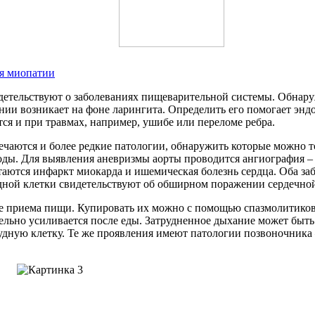
я миопатии
етельствуют о заболеваниях пищеварительной системы. Обнар
ии возникает на фоне ларингита. Определить его помогает эндо
тся и при травмах, например, ушибе или переломе ребра.
чаются и более редкие патологии, обнаружить которые можно т
оды. Для выявления аневризмы аорты проводится ангиография –
аются инфаркт миокарда и ишемическая болезнь сердца. Оба за
удной клетки свидетельствуют об обширном поражении сердечно
 приема пищи. Купировать их можно с помощью спазмолитиков.
тельно усиливается после еды. Затрудненное дыхание может быть
удную клетку. Те же проявления имеют патологии позвоночника