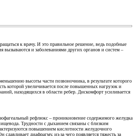
ращаться к врачу. И это правильное решение, ведь подобные
я вызываются и заболеваниями других органов и систем –
меньшению высоты части позвоночника, в результате которого
сть которой увеличивается после повышенных нагрузок и
чаний, находящихся в области ребер. Дискомфорт усиливается
оэзофагеальный рефлюкс – проникновение содержимого желудка
пищевода. Трудности с дыханием связаны с близким
арактеризуются повышением кислотности желудочного
 сдавливает диафрагму, из-за чего появляется тяжесть за