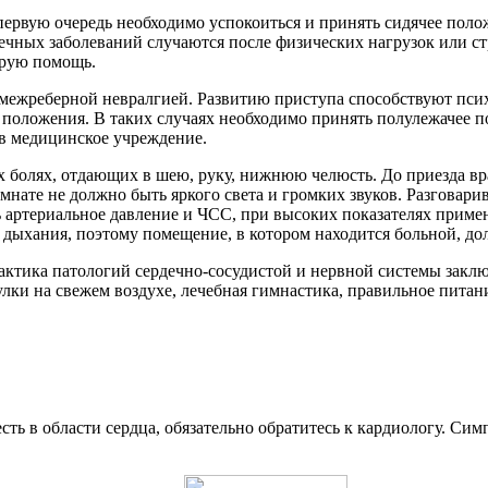
первую очередь необходимо успокоиться и принять сидячее поло
чных заболеваний случаются после физических нагрузок или с
орую помощь.
с межреберной невралгией. Развитию приступа способствуют пс
положения. В таких случаях необходимо принять полулежачее п
 в медицинское учреждение.
болях, отдающих в шею, руку, нижнюю челюсть. До приезда вр
мнате не должно быть яркого света и громких звуков. Разговар
ь артериальное давление и ЧСС, при высоких показателях прим
 дыхания, поэтому помещение, в котором находится больной, до
ктика патологий сердечно-сосудистой и нервной системы заключ
ки на свежем воздухе, лечебная гимнастика, правильное питани
сть в области сердца, обязательно обратитесь к кардиологу. Сим