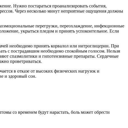
жение. Нужно постараться проанализировать события,
трессов. Через несколько минут неприятные ощущения должны
ихоэмоциональные перегрузки, переохлаждение, инфекционные
оложение, укрыться пледом и принять успокоительное. Если
ачей необходимо принять корвалол или нитроглицерин. При
ивать с пострадавшим необходимо спокойным голосом. Нельзя
еняют спазмолитики и гипотензивные препараты. Сердечные
лжно проветриваться.
ается в отказе от высоких физических нагрузок и
е и здоровый сон.
птомы со временем будут нарастать, боль может обрести