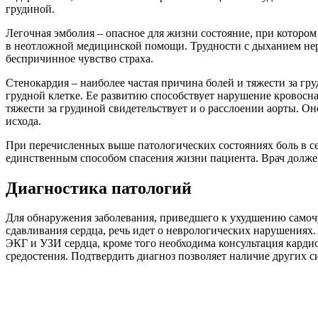
грудиной.
Легочная эмболия – опасное для жизни состояние, при котором
в неотложной медицинской помощи. Трудности с дыханием нер
беспричинное чувство страха.
Стенокардия – наиболее частая причина болей и тяжести за 
грудной клетке. Ее развитию способствует нарушение кровосна
тяжести за грудиной свидетельствует и о расслоении аорты. О
исхода.
При перечисленных выше патологических состояниях боль в сер
единственным способом спасения жизни пациента. Врач долж
Диагностика патологий
Для обнаружения заболевания, приведшего к ухудшению самочу
сдавливания сердца, речь идет о неврологических нарушениях
ЭКГ и УЗИ сердца, кроме того необходима консультация кард
средостения. Подтвердить диагноз позволяет наличие других 