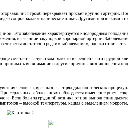
 оторвавшийся тромб перекрывает просвет крупной артерии. Поя
едко сопровождают панические атаки. Другими признаками это
грудиной. Это заболевание характеризуется кислородным голод
бжения, вызванное закупоркой коронарной артерии. Заболевание
но считается достаточно редким заболеванием, однако отличаетс
дце сочетается с чувством тяжести в средней части грудной кл
ен принимать во внимание и другие причины возникновения по
вствия человека, врач назначает ряд диагностических процедур
. При сердечных заболеваниях наблюдается изменение ритма сок
иолога. Если боли за грудиной возникают при выполнении дыха
симптомов – высокой температуры, кашля с выделением мокроты,