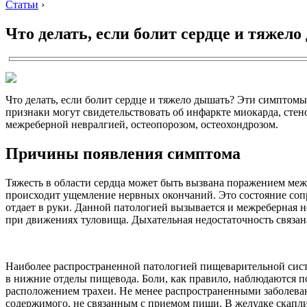
Статьи
›
Что делать, если болит сердце и тяжел
Что делать, если болит сердце и тяжело дышать? Эти симптомы
признаки могут свидетельствовать об инфаркте миокарда, сте
межреберной невралгией, остеопорозом, остеохондрозом.
Причины появления симптома
Тяжесть в области сердца может быть вызвана поражением меж
происходит ущемление нервных окончаний. Это состояние соп
отдает в руки. Данной патологией вызывается и межреберная 
при движениях туловища. Дыхательная недостаточность связан
Наиболее распространенной патологией пищеварительной сист
в нижние отделы пищевода. Боли, как правило, наблюдаются п
расположением трахеи. Не менее распространенными заболева
содержимого, не связанным с приемом пищи. В желудке скаплива