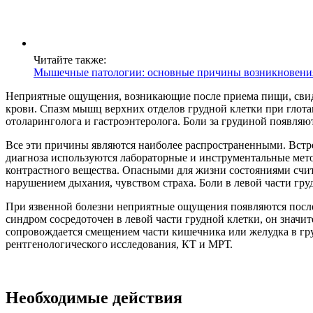
Читайте также:
Мышечные патологии: основные причины возникновени
Неприятные ощущения, возникающие после приема пищи, свид
крови. Спазм мышц верхних отделов грудной клетки при глотан
отоларинголога и гастроэнтеролога. Боли за грудиной появляю
Все эти причины являются наиболее распространенными. Встре
диагноза используются лабораторные и инструментальные мет
контрастного вещества. Опасными для жизни состояниями счит
нарушением дыхания, чувством страха. Боли в левой части гр
При язвенной болезни неприятные ощущения появляются после
синдром сосредоточен в левой части грудной клетки, он значи
сопровождается смещением части кишечника или желудка в гр
рентгенологического исследования, КТ и МРТ.
Необходимые действия