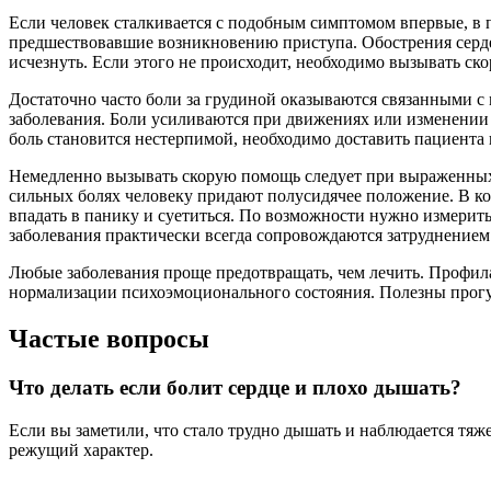
Если человек сталкивается с подобным симптомом впервые, в 
предшествовавшие возникновению приступа. Обострения серде
исчезнуть. Если этого не происходит, необходимо вызывать ск
Достаточно часто боли за грудиной оказываются связанными 
заболевания. Боли усиливаются при движениях или изменении 
боль становится нестерпимой, необходимо доставить пациента
Немедленно вызывать скорую помощь следует при выраженных 
сильных болях человеку придают полусидячее положение. В ко
впадать в панику и суетиться. По возможности нужно измерит
заболевания практически всегда сопровождаются затруднением
Любые заболевания проще предотвращать, чем лечить. Профила
нормализации психоэмоционального состояния. Полезны прогул
Частые вопросы
Что делать если болит сердце и плохо дышать?
Если вы заметили, что стало трудно дышать и наблюдается тяже
режущий характер.