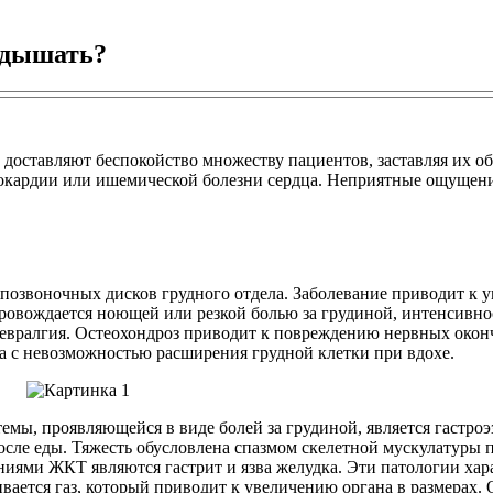
о дышать?
 доставляют беспокойство множеству пациентов, заставляя их об
нокардии или ишемической болезни сердца. Неприятные ощущени
позвоночных дисков грудного отдела. Заболевание приводит к у
ровождается ноющей или резкой болью за грудиной, интенсивно
невралгия. Остеохондроз приводит к повреждению нервных окон
а с невозможностью расширения грудной клетки при вдохе.
емы, проявляющейся в виде болей за грудиной, является гастр
осле еды. Тяжесть обусловлена спазмом скелетной мускулатуры 
ниями ЖКТ являются гастрит и язва желудка. Эти патологии х
ется газ, который приводит к увеличению органа в размерах. Он