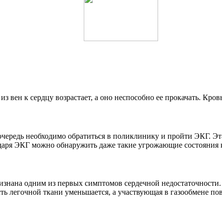
из вен к сердцу возрастает, а оно неспособно ее прокачать. Кров
 очередь необходимо обратиться в поликлинику и пройти ЭКГ. Э
даря ЭКГ можно обнаружить даже такие угрожающие состояния 
нана одним из первых симптомов сердечной недостаточности. П
ость легочной ткани уменьшается, а участвующая в газообмене по