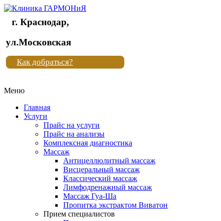
г. Краснодар,
Клиника
ул.Московская
"Новая
Как добраться?
жизнь"
Меню
Клиника
"Новая
Главная
жизнь"
Услуги
Прайс на услуги
Прайс на анализы
Комплексная диагностика
Массаж
Антицеллюлитный массаж
Висцеральный массаж
Классический массаж
Лимфодренажный массаж
Массаж Гуа-Ша
Пропитка экстрактом Виватон
Прием специалистов