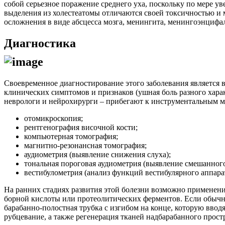
собой серьезное поражение среднего уха, поскольку по мере у
выделения из холестеатомы отличаются своей токсичностью и м
осложнения в виде абсцесса мозга, менингита, менингоэнцифал
Диагностика
Своевременное диагностирование этого заболевания являетс
клинических симптомов и признаков (ушная боль разного харак
неврологи и нейрохирурги – прибегают к инструментальным 
отомикроскопия;
рентгенография височной кости;
компьютерная томография;
магнитно-резонансная томография;
аудиометрия (выявление снижения слуха);
тональная пороговая аудиометрия (выявление смешанного
вестибулометрия (анализ функций вестибулярного аппарат
На ранних стадиях развития этой болезни возможно применен
борной кислоты или протеолитических ферментов. Если обычны
барабанно-полостная трубка с изгибом на конце, которую ввод
рубцевание, а также регенерация тканей надбарабанного прост