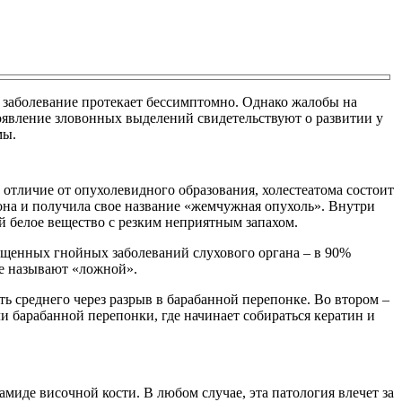
х заболевание протекает бессимптомно. Однако жалобы на
оявление зловонных выделений свидетельствуют о развитии у
мы.
 отличие от опухолевидного образования, холестеатома состоит
 она и получила свое название «жемчужная опухоль». Внутри
й белое вещество с резким неприятным запахом.
ущенных гнойных заболеваний слухового органа – в 90%
же называют «ложной».
ть среднего через разрыв в барабанной перепонке. Во втором –
 барабанной перепонки, где начинает собираться кератин и
иде височной кости. В любом случае, эта патология влечет за