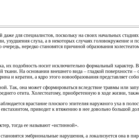
й даже для специалистов, поскольку на своих начальных стадия
, ухудшения слуха, а в некоторых случаях головокружение и п
 очередь, нередко становятся причиной образования холестеато
уха, их подобность носит исключительно формальный характер. В
ой ткани. На основании внешнего вида – гладкой поверхности –
ина и кератин, а ядро этого новообразования представляет собо
ной. Так, она может сформироваться вследствие травмы или зап
среднего отита. Холестеатому, приобретенную в ходе жизни, так
наблюдается врастание плоского эпителия наружного уха в полос
евстахиитом, приводит к втяжению в нее довольно большой доли
ктер, тогда ее называют «истинной».
ановятся эмбриональные нарушения, а локализуется она в пирам