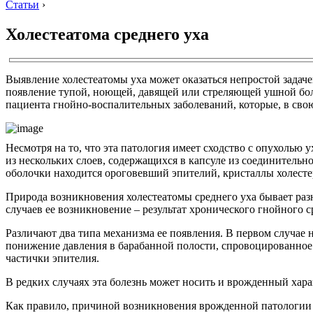
Статьи
›
Холестеатома среднего уха
Выявление холестеатомы уха может оказаться непростой задаче
появление тупой, ноющей, давящей или стреляющей ушной боли
пациента гнойно-воспалительных заболеваний, которые, в свою
Несмотря на то, что эта патология имеет сходство с опухолью 
из нескольких слоев, содержащихся в капсуле из соединительн
оболочки находится ороговевший эпителий, кристаллы холестер
Природа возникновения холестеатомы среднего уха бывает раз
случаев ее возникновение – результат хронического гнойного 
Различают два типа механизма ее появления. В первом случае 
понижение давления в барабанной полости, спровоцированное 
частички эпителия.
В редких случаях эта болезнь может носить и врожденный хара
Как правило, причиной возникновения врожденной патологии ст