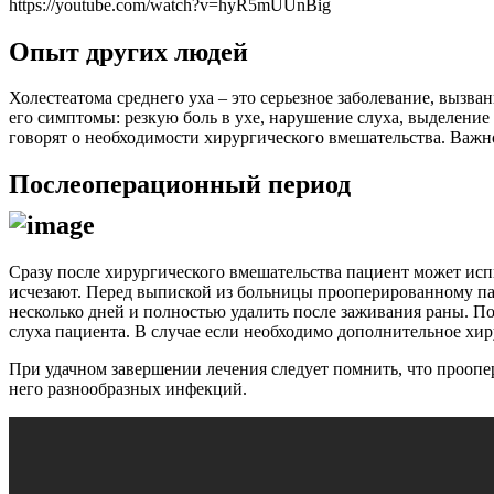
https://youtube.com/watch?v=hyR5mUUnBig
Опыт других людей
Холестеатома среднего уха – это серьезное заболевание, выз
его симптомы: резкую боль в ухе, нарушение слуха, выделение
говорят о необходимости хирургического вмешательства. Важно
Послеоперационный период
Сразу после хирургического вмешательства пациент может ис
исчезают. Перед выпиской из больницы прооперированному пац
несколько дней и полностью удалить после заживания раны. П
слуха пациента. В случае если необходимо дополнительное хиру
При удачном завершении лечения следует помнить, что проопе
него разнообразных инфекций.