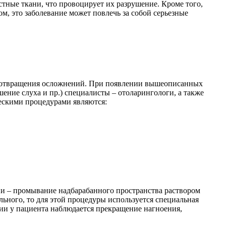
стные ткани, что провоцирует их разрушение. Кроме того,
м, это заболевание может повлечь за собой серьезные
редотвращения осложнений. При появлении вышеописанных
ение слуха и пр.) специалисты – отоларингологи, а также
ескими процедурами являются:
и – промывание надбарабанного пространства раствором
ного, то для этой процедуры используется специальная
нии у пациента наблюдается прекращение нагноения,