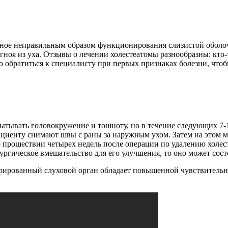
ванное неправильным образом функционирования слизистой оболо
 гноя из уха. Отзывы о лечении холестеатомы разнообразны: кто
 обратиться к специалисту при первых признаках болезни, чтоб
пытывать головокружение и тошноту, но в течение следующих 7
иенту снимают швы с раны за наружным ухом. Затем на этом ме
о прошествии четырех недель после операции по удалению холе
ргическое вмешательство для его улучшения, то оно может состоя
рированный слуховой орган обладает повышенной чувствительно