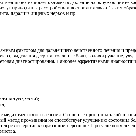
величения она начинает оказывать давление на окружающие ее ко
огут приводить к расстройствам восприятия звука. Таким образо
ита, паралича лицевых нервов и пр.
я важным фактором для дальнейшего действенного лечения и п
тера, выделения детрита, головные боли, головокружение, ухудш
методам диагностирования. Наиболее эффективными диагностич
 типа тугоухости);
а).
ие медикаментозного лечения. Основные принципы такой терапи
й метод промывания не способствует улучшению состояния боль
ят через отверстие в барабанной перепонке. При успешном лече
ранства.