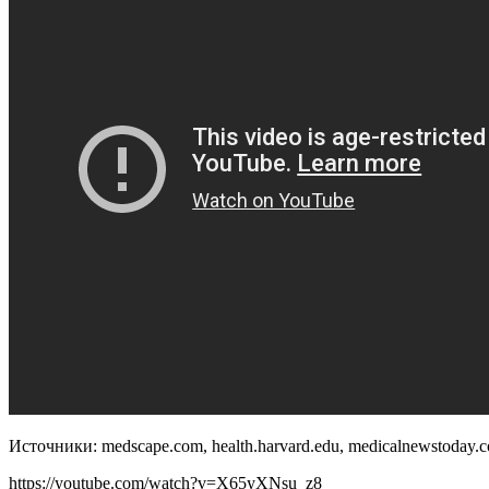
Источники: medscape.com, health.harvard.edu, medicalnewstoday.
https://youtube.com/watch?v=X65yXNsu_z8