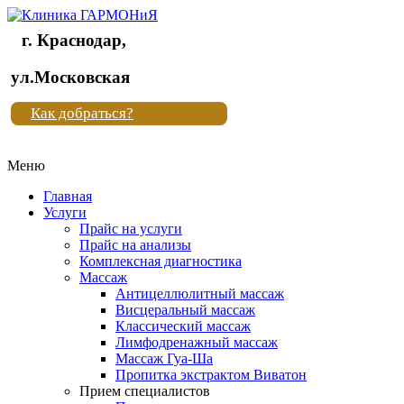
г. Краснодар,
Клиника
ул.Московская
"Новая
Как добраться?
жизнь"
Меню
Клиника
"Новая
Главная
жизнь"
Услуги
Прайс на услуги
Прайс на анализы
Комплексная диагностика
Массаж
Антицеллюлитный массаж
Висцеральный массаж
Классический массаж
Лимфодренажный массаж
Массаж Гуа-Ша
Пропитка экстрактом Виватон
Прием специалистов