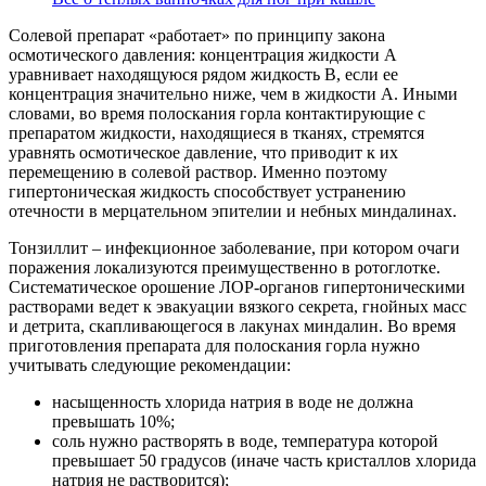
Солевой препарат «работает» по принципу закона
осмотического давления: концентрация жидкости А
уравнивает находящуюся рядом жидкость В, если ее
концентрация значительно ниже, чем в жидкости А. Иными
словами, во время полоскания горла контактирующие с
препаратом жидкости, находящиеся в тканях, стремятся
уравнять осмотическое давление, что приводит к их
перемещению в солевой раствор. Именно поэтому
гипертоническая жидкость способствует устранению
отечности в мерцательном эпителии и небных миндалинах.
Тонзиллит – инфекционное заболевание, при котором очаги
поражения локализуются преимущественно в ротоглотке.
Систематическое орошение ЛОР-органов гипертоническими
растворами ведет к эвакуации вязкого секрета, гнойных масс
и детрита, скапливающегося в лакунах миндалин. Во время
приготовления препарата для полоскания горла нужно
учитывать следующие рекомендации:
насыщенность хлорида натрия в воде не должна
превышать 10%;
соль нужно растворять в воде, температура которой
превышает 50 градусов (иначе часть кристаллов хлорида
натрия не растворится);