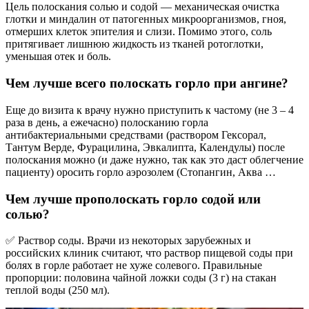
Цель полоскания солью и содой — механическая очистка
глотки и миндалин от патогенных микроорганизмов, гноя,
отмерших клеток эпителия и слизи. Помимо этого, соль
притягивает лишнюю жидкость из тканей ротоглотки,
уменьшая отек и боль.
Чем лучше всего полоскать горло при ангине?
Еще до визита к врачу нужно приступить к частому (не 3 – 4
раза в день, а ежечасно) полосканию горла
антибактериальными средствами (раствором Гексорал,
Тантум Верде, Фурацилина, Эвкалипта, Календулы) после
полоскания можно (и даже нужно, так как это даст облегчение
пациенту) оросить горло аэрозолем (Стопангин, Аква …
Чем лучше прополоскать горло содой или
солью?
✅ Раствор соды. Врачи из некоторых зарубежных и
российских клиник считают, что раствор пищевой соды при
болях в горле работает не хуже солевого. Правильные
пропорции: половина чайной ложки соды (3 г) на стакан
теплой воды (250 мл).