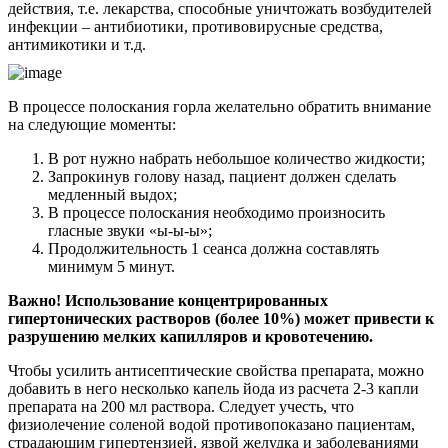
действия, т.е. лекарства, способные уничтожать возбудителей
инфекции – антибиотики, противовирусные средства,
антимикотики и т.д.
В процессе полоскания горла желательно обратить внимание
на следующие моменты:
В рот нужно набрать небольшое количество жидкости;
Запрокинув голову назад, пациент должен сделать
медленный выдох;
В процессе полоскания необходимо произносить
гласные звуки «ы-ы-ы»;
Продолжительность 1 сеанса должна составлять
минимум 5 минут.
Важно! Использование концентрированных
гипертонических растворов (более 10%) может привести к
разрушению мелких капилляров и кровотечению.
Чтобы усилить антисептические свойства препарата, можно
добавить в него несколько капель йода из расчета 2-3 капли
препарата на 200 мл раствора. Следует учесть, что
физиолечение соленой водой противопоказано пациентам,
страдающим гипертензией, язвой желудка и заболеваниями