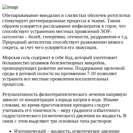
Обеззараживание миндалин и слизистых оболочек ротоглотки
стимулирует регенерационные процессы в тканях. Таким
образом ускоряется рассасывание инфильтратов в горле, что
способствует устранению местных проявлений ЛОР-
патологии – болей, гиперемии, отечности, раздражения и т.д.
Природный антисептик способствует разжижению вязкого
секрета, за счет чего ускоряется его эвакуация.
Морская соль содержит в себе йод, который уничтожает
большинство штаммов болезнетворных микробов,
провоцирующих развитие ангины. Поддержание щелочной
среды в ротовой полости на протяжении 7-10 позволяет
устранить все местные проявления воспалительных
процессов.
Результативность физиотерапевтического лечения напрямую
зависит от концентрации хлорида натрия в воде. Иными
словами, во время приготовления препарата следует
учитывать его тоничность – меру градиента избыточного
гидростатического (осмотического) давления на жидкость. В
связи с этим выделяют три основных типа растворов:
Изотонический – жидкость, осмотическое давление