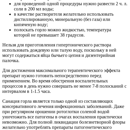
для проведений одной процедуры нужно развести 2 ч. л.
соли в 200 мл воды;
в качестве растворителя желательно использовать
дистиллированную, минеральную (без газа) или
кипяченую воду;
полоскать горло можно жидкостью, температура
которой не превышает 38 градусов.
Нельзя для приготовления гипертонического раствора
использовать дождевую или талую воду, поскольку в ней
могут содержаться яйца бычьего цепня и дизентерийная
палочка.
Для достижения максимального терапевтического эффекта
препарат нужно готовить непосредственно перед
применением. Во время обострения воспалительных
процессов в день нужно совершать не менее 7-8 полосканий с
интервалом в 1-1.5 часа.
Санация горла является только одной из составляющих
консервативного лечения инфекционных заболеваний. Даже
при регулярном орошении ротоглотки соленой водой
уничтожить все патогены в очагах воспаления практически
невозможно. Для полной ликвидации болезнетворной флоры
желательно употреблять препараты патогенетического