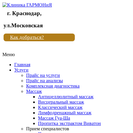
г. Краснодар,
Клиника
ул.Московская
"Новая
Как добраться?
жизнь"
Меню
Клиника
"Новая
Главная
жизнь"
Услуги
Прайс на услуги
Прайс на анализы
Комплексная диагностика
Массаж
Антицеллюлитный массаж
Висцеральный массаж
Классический массаж
Лимфодренажный массаж
Массаж Гуа-Ша
Пропитка экстрактом Виватон
Прием специалистов