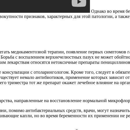
Однако во время б
окупности признаков, характерных для этой патологии, а также
бегать медикаментозной терапии, появление первых симптомов 
Борьба с воспалением верхнечелюстных пазух не может обойтись
аким лекарствам относятся нетоксичные препараты пенициллино
консультации с отоларингологом. Кроме того, следует в обязат
ществует немало антибиотиков, применение которых зависит от 
ьего триместра тот же препарат окажет лечебное влияние на орг
арства, направленные на восстановление нормальной микрофло
зни, помимо антибактериальных средств, врачи, могут назначить
ивающие капли, но во время беременности их применении не ре