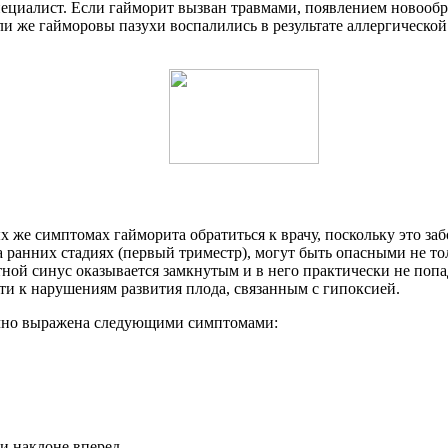
ециалист. Если гайморит вызван травмами, появлением новообр
ли же гайморовы пазухи воспалились в результате аллергической
же симптомах гайморита обратиться к врачу, поскольку это заб
 ранних стадиях (первый триместр), могут быть опасными не тол
ной синус оказывается замкнутым и в него практически не попад
ти к нарушениям развития плода, связанным с гипоксией.
ычно выражена следующими симптомами:
ри наклоне вперед.