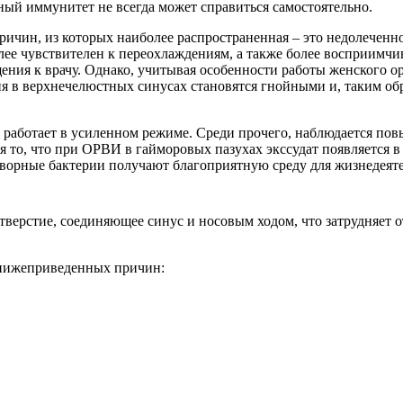
ный иммунитет не всегда может справиться самостоятельно.
ричин, из которых наиболее распространенная – это недолеченн
олее чувствителен к переохлаждениям, а также более восприимч
ния к врачу. Однако, учитывая особенности работы женского орг
 в верхнечелюстных синусах становятся гнойными и, таким обр
работает в усиленном режиме. Среди прочего, наблюдается повы
я то, что при ОРВИ в гайморовых пазухах экссудат появляется в 
етворные бактерии получают благоприятную среду для жизнедеят
отверстие, соединяющее синус и носовым ходом, что затрудняет
 нижеприведенных причин: