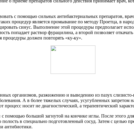
ние о приеме препаратов сильного действия принимает врач, ко
твовать с помощью сильных антибактериальных препаратов, вра
таких процедур является промывание по методу Проетца, в наро
цировать синус. Выполнение этой процедуры предполагает испол
ость попадает раствор фурацилина, а второй позволяет откачать 
я процедуры должен повторять «ку-ку».
ных организмов, разжижению и выведению из пазух слизисто-г
болевания. А в более тяжелых случаях, усугубленных запретом
от процесс носит не диагностический, а терапевтический характе
 с помощью большой загнутой на кончике иглы. После этого дл
ю полость в специально подготовленный сосуд. Затем с целью п
ли антибиотики.