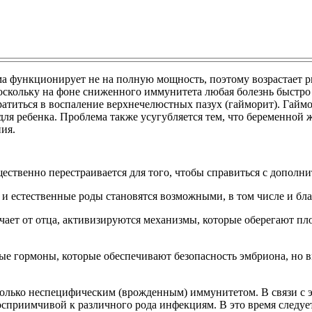
а функционирует не на полную мощность, поэтому возрастает 
оскольку на фоне сниженного иммунитета любая болезнь быстро
титься в воспаление верхнечелюстных пазух (гайморит). Гаймор
я для ребенка. Проблема также усугубляется тем, что беременн
ия.
ственно перестраивается для того, чтобы справиться с дополни
 и естественные роды становятся возможными, в том числе и б
ает от отца, активизируются механизмы, которые оберегают пл
ые гормоны, которые обеспечивают безопасность эмбриона, но 
только неспецифическим (врожденным) иммунитетом. В связи с 
восприимчивой к различного рода инфекциям. В это время следу