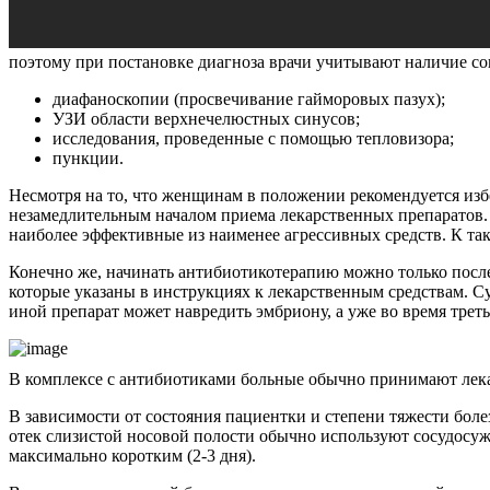
поэтому при постановке диагноза врачи учитывают наличие сов
диафаноскопии (просвечивание гайморовых пазух);
УЗИ области верхнечелюстных синусов;
исследования, проведенные с помощью тепловизора;
пункции.
Несмотря на то, что женщинам в положении рекомендуется из
незамедлительным началом приема лекарственных препаратов. 
наиболее эффективные из наименее агрессивных средств. К т
Конечно же, начинать антибиотикотерапию можно только после 
которые указаны в инструкциях к лекарственным средствам. Су
иной препарат может навредить эмбриону, а уже во время трет
В комплексе с антибиотиками больные обычно принимают лек
В зависимости от состояния пациентки и степени тяжести боле
отек слизистой носовой полости обычно используют сосудосуж
максимально коротким (2-3 дня).