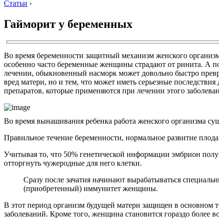
Статьи
›
Гайморит у беременных
Во время беременности защитный механизм женского организм
особенно часто беременные женщины страдают от ринита. А п
лечении, обыкновенный насморк может довольно быстро превра
вред матери, но и тем, что может иметь серьезные последстви
препаратов, которые применяются при лечении этого заболеван
Во время вынашивания ребенка работа женского организма суще
Правильное течение беременности, нормальное развитие плода
Учитывая то, что 50% генетической информации эмбрион получ
отторгнуть чужеродные для него клетки.
Сразу после зачатия начинают вырабатываться специальн
(приобретенный) иммунитет женщины.
В этот период организм будущей матери защищен в основном 
заболеваний. Кроме того, женщина становится гораздо более 