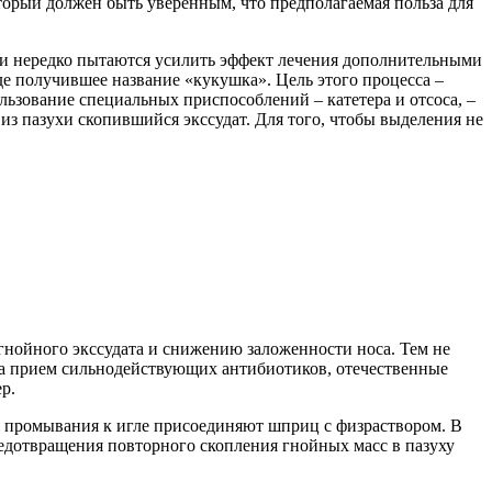
торый должен быть уверенным, что предполагаемая польза для
чи нередко пытаются усилить эффект лечения дополнительными
де получившее название «кукушка». Цель этого процесса –
ьзование специальных приспособлений – катетера и отсоса, –
из пазухи скопившийся экссудат. Для того, чтобы выделения не
нойного экссудата и снижению заложенности носа. Тем не
 на прием сильнодействующих антибиотиков, отечественные
р.
я промывания к игле присоединяют шприц с физраствором. В
редотвращения повторного скопления гнойных масс в пазуху