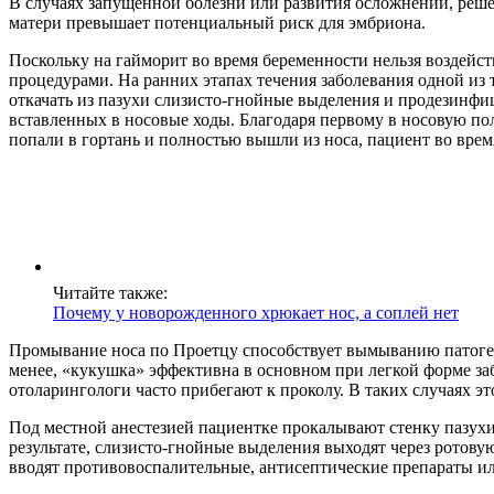
В случаях запущенной болезни или развития осложнений, реше
матери превышает потенциальный риск для эмбриона.
Поскольку на гайморит во время беременности нельзя воздейс
процедурами. На ранних этапах течения заболевания одной из 
откачать из пазухи слизисто-гнойные выделения и продезинфи
вставленных в носовые ходы. Благодаря первому в носовую пол
попали в гортань и полностью вышли из носа, пациент во врем
Читайте также:
Почему у новорожденного хрюкает нос, а соплей нет
Промывание носа по Проетцу способствует вымыванию патоген
менее, «кукушка» эффективна в основном при легкой форме за
отоларингологи часто прибегают к проколу. В таких случаях эт
Под местной анестезией пациентке прокалывают стенку пазухи
результате, слизисто-гнойные выделения выходят через ротову
вводят противовоспалительные, антисептические препараты и