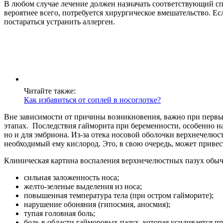
В любом случае лечение должен назначать соответствующий сп
вероятнее всего, потребуется хирургическое вмешательство. Ес
постараться устранить аллерген.
Читайте также:
Как избавиться от соплей в носоглотке?
Вне зависимости от причины возникновения, важно при первых 
этапах. Последствия гайморита при беременности, особенно на
но и для эмбриона. Из-за отека носовой оболочки верхнечелюст
необходимый ему кислород. Это, в свою очередь, может привес
Клиническая картина воспаления верхнечелюстных пазух об
сильная заложенность носа;
желто-зеленые выделения из носа;
повышенная температура тела (при остром гайморите);
нарушение обоняния (гипосмия, аносмия);
тупая головная боль;
боль в области гайморовых пазух, которая усиливается п