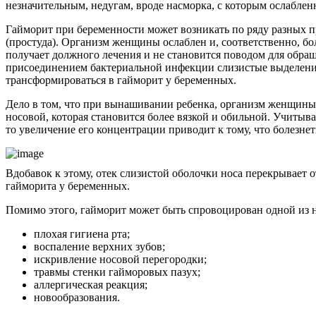
незначительным, недугам, вроде насморка, с которым ослаблен
Гайморит при беременности может возникать по ряду разных п
(простуда). Организм женщины ослаблен и, соответственно, б
получает должного лечения и не становится поводом для обраще
присоединением бактериальной инфекции слизистые выделения
трансформироваться в гайморит у беременных.
Дело в том, что при вынашивании ребенка, организм женщины 
носовой, которая становится более вязкой и обильной. Учитыва
то увеличение его концентрации приводит к тому, что болезн
Вдобавок к этому, отек слизистой оболочки носа перекрывает 
гайморита у беременных.
Помимо этого, гайморит может быть спровоцирован одной из
плохая гигиена рта;
воспаление верхних зубов;
искривление носовой перегородки;
травмы стенки гайморовых пазух;
аллергическая реакция;
новообразования.