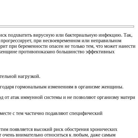
риск подхватить вирусную или бактериальную инфекцию. Так,
 прогрессирует, при несвоевременном или неправильном
ит при беременности опасен не только тем, что может нанести
ой женщине противопоказано большинство эффективных
тельной нагрузкой.
лагодаря гормональным изменениям в организме женщины.
од от атак иммунной системы и не позволяют организму матери
вместе с тем частично подавляют специфический
этим появляется высокий риск обострения хронических
ет очень внимательно относиться к любым, даже самым