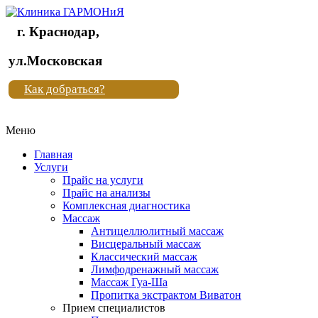
г. Краснодар,
Клиника
ул.Московская
"Новая
Как добраться?
жизнь"
Меню
Клиника
"Новая
Главная
жизнь"
Услуги
Прайс на услуги
Прайс на анализы
Комплексная диагностика
Массаж
Антицеллюлитный массаж
Висцеральный массаж
Классический массаж
Лимфодренажный массаж
Массаж Гуа-Ша
Пропитка экстрактом Виватон
Прием специалистов