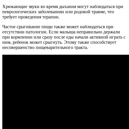
Хрюкающие звуки во время дыхания могут наблюдаться при
неврологических заболеваниях или родовой травме, что
требует проведения терапии.
Частое срыгивание пищи также может наблюдаться при
отсутствии патологии. Если малыша неправильно держали
при кормлении или сразу после еды начали активной играть с
ним, ребенок может срыгнуть. Этому также способствует
несовершенство пищеварительного тракта.