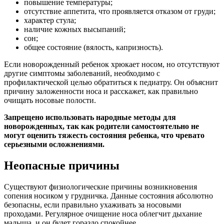
повышение температуры;
отсутствие аппетита, что проявляется отказом от груди;
характер стула;
наличие кожных высыпаний;
сон;
общее состояние (вялость, капризность).
Если новорожденный ребенок хрюкает носом, но отсутствуют
другие симптомы заболеваний, необходимо с
профилактической целью обратиться к педиатру. Он объяснит
причину заложенности носа и расскажет, как правильно
очищать носовые полости.
Запрещено использовать народные методы для
новорожденных, так как родители самостоятельно не
могут оценить тяжесть состояния ребенка, что чревато
серьезными осложнениями.
Неопасные причины
Существуют физиологические причины возникновения
сопения носиком у грудничка. Данные состояния абсолютно
безопасны, если правильно ухаживать за носовыми
проходами. Регулярное очищение носа облегчит дыхание
малыша, и он будет гораздо спокойнее.