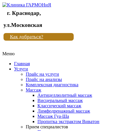
г. Краснодар,
Клиника
ул.Московская
"Новая
Как добраться?
жизнь"
Меню
Клиника
"Новая
Главная
жизнь"
Услуги
Прайс на услуги
Прайс на анализы
Комплексная диагностика
Массаж
Антицеллюлитный массаж
Висцеральный массаж
Классический массаж
Лимфодренажный массаж
Массаж Гуа-Ша
Пропитка экстрактом Виватон
Прием специалистов