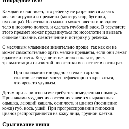
Инородное тело
Каждый из нас знает, что ребенку не разрешается давать
мелкие игрушки и предметы (конструктор, бусинки,
пуговицы). Неосознанно малыш может ввести инородное
тело в носовую полость и сделать глубокий вдох. В результате
этого предмет может продвинуться по носоглотке и вызвать
сильное чихание, слезотечение и истерику у ребенка.
С месячным младенцем значительно проще, так как он не
может самостоятельно брать мелкие предметы, если они лежат
вдалеке от него. Когда дети начинают ползать, риск
травматизации слизистой носоглотки возрастает в сотни раз.
При попадании инородного тела в гортань
голосовые связки могут рефлекторно закрываться,
что чревато удушьем.
Детям при ларингоспазме требуется немедленная помощь.
Признаками ухудшения состояния является выраженная
одышка, лающий кашель, осиплость и цианоз (посинение
кожи) губ, носа, ушей. При прогрессировании гипоксии
цианоз распространяется на кожу лица, грудной клетки.
Срыгивание пищи