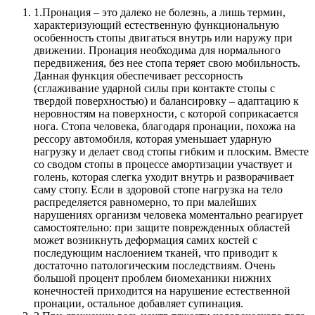
1.
Пронация – это далеко не болезнь, а лишь термин,
характеризующий естественную функциональную
особенность стопы двигаться внутрь или наружу при
движении. Пронация необходима для нормального
передвижения, без нее стопа теряет свою мобильность.
Данная функция обеспечивает рессорность
(сглаживание ударной силы при контакте стопы с
твердой поверхностью) и балансировку – адаптацию к
неровностям на поверхности, с которой соприкасается
нога. Стопа человека, благодаря пронации, похожа на
рессору автомобиля, которая уменьшает ударную
нагрузку и делает свод стопы гибким и плоским. Вместе
со сводом стопы в процессе амортизации участвует и
голень, которая слегка уходит внутрь и разворачивает
саму стопу. Если в здоровой стопе нагрузка на тело
распределяется равномерно, то при малейших
нарушениях организм человека моментально реагирует
самостоятельно: при защите поврежденных областей
может возникнуть деформация самих костей с
последующим наслоением тканей, что приводит к
достаточно патологическим последствиям. Очень
большой процент проблем биомеханики нижних
конечностей приходится на нарушение естественной
пронации, остальное добавляет супинация.