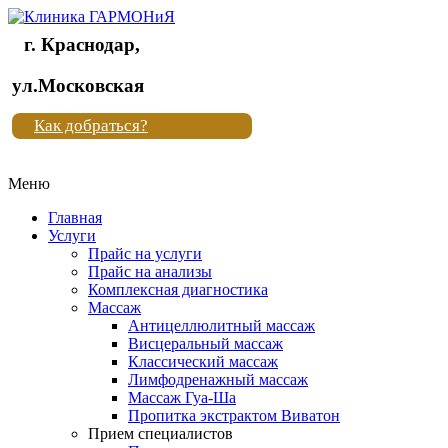
г. Краснодар,
Клиника
ул.Московская
"Новая
Как добраться?
жизнь"
Меню
Клиника
"Новая
Главная
жизнь"
Услуги
Прайс на услуги
Прайс на анализы
Комплексная диагностика
Массаж
Антицеллюлитный массаж
Висцеральный массаж
Классический массаж
Лимфодренажный массаж
Массаж Гуа-Ша
Пропитка экстрактом Виватон
Прием специалистов