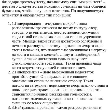
благодаря простому тесту, называемому еще “мокрый тест” –
для этого следует встать мокрыми ступнями на лист обычной
бумаги так, чтобы получился отпечаток.
По получившемуся
отпечатку и определяется тип пронации:
1.
Гиперпронация – очертания мокрой стопы
расположены практически по всему контуру следа,
говорят о значительном, неестественном снижении
свода самой стопы и заваливании ее на внутреннюю
часть. Мышцы такой ступни достаточно ослаблены и
немного растянуты, поэтому нормальная амортизация
стопы неважная, что значительно увеличивает нагрузку
на кости и мышцы коленей, спину и тазобедренный
сустав, а также достаточно сильно нарушает
функциональность всех мышц. Такая пронация чаще
всего встречается у людей с плоскостопием.
2.
Гипопронация – явно выраженный недостаток
прогиба ступни. Он выражается в излишнем
заваливании стопы во внешнюю сторону. Такая
патология затрудняет нормальную амортизацию стопы и
повышает риск травмирования и переломов ног, что
становится причиной растяжений голеностопа,
патологии коленных суставов и возникновения в них
сильных болевых ощущений.
3.
Нейтральная пронация – самая распространенная и