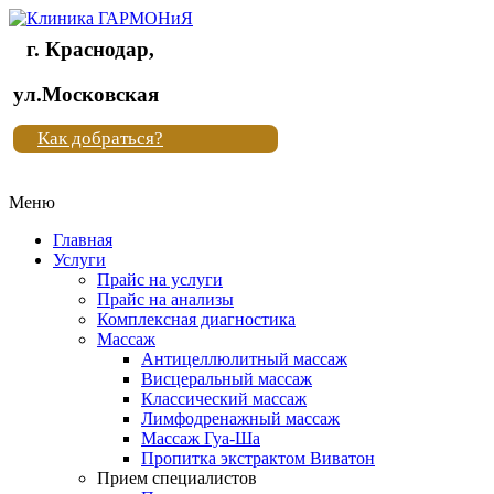
г. Краснодар,
Клиника
ул.Московская
"Новая
Как добраться?
жизнь"
Меню
Клиника
"Новая
Главная
жизнь"
Услуги
Прайс на услуги
Прайс на анализы
Комплексная диагностика
Массаж
Антицеллюлитный массаж
Висцеральный массаж
Классический массаж
Лимфодренажный массаж
Массаж Гуа-Ша
Пропитка экстрактом Виватон
Прием специалистов