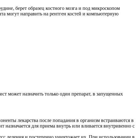
дине, берет образец костного мозга и под микроскопом
нта могут направить на рентген костей и компьютерную
ист может назначить только один препарат, в запущенных
оненты лекарства после попадания в организм встраиваются в
т назначается для приема внутрь или вливается внутривенно с
сс деления и постепенно уничтожает их. При использовании в