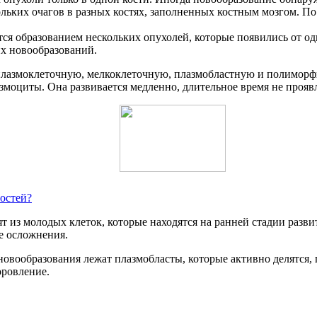
льких очагов в разных костях, заполненных костным мозгом. По
я образованием нескольких опухолей, которые появились от од
х новообразований.
 плазмоклеточную, мелкоклеточную, плазмобластную и полиморф
змоциты. Она развивается медленно, длительное время не проявл
остей?
из молодых клеток, которые находятся на ранней стадии разви
е осложнения.
новообразования лежат плазмобласты, которые активно делятся,
оровление.