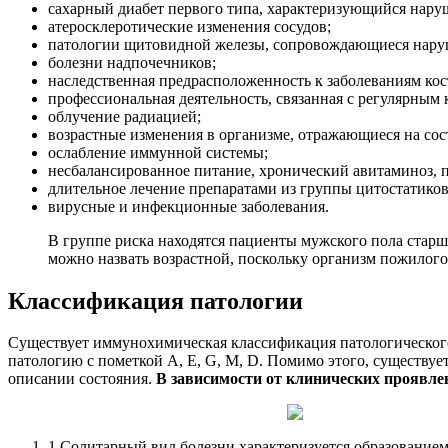
сахарный диабет первого типа, характеризующийся нару
атеросклеротические изменения сосудов;
патологии щитовидной железы, сопровождающиеся нару
болезни надпочечников;
наследственная предрасположенность к заболеваниям кос
профессиональная деятельность, связанная с регулярным
облучение радиацией;
возрастные изменения в организме, отражающиеся на сос
ослабление иммунной системы;
несбалансированное питание, хронический авитаминоз,
длительное лечение препаратами из группы цитостатиков
вирусные и инфекционные заболевания.
В группе риска находятся пациенты мужского пола старш
можно назвать возрастной, поскольку организм пожилог
Классификация патологии
Существует иммунохимическая классификация патологического 
патологию с пометкой A, E, G, M, D. Помимо этого, существуе
описании состояния.
В зависимости от клинических проявл
1.
Солитарный вид болезни характеризуется образованием