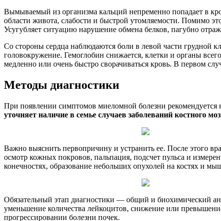
Вымываемый из организма кальций непременно попадает в кров
области живота, слабости и быстрой утомляемости. Помимо это
Усугубляет ситуацию нарушение обмена белков, пагубно отра
Со стороны сердца наблюдаются боли в левой части грудной кл
головокружение. Гемоглобин снижается, клетки и органы всег
медленно или очень быстро сворачиваться кровь. В первом сл
Методы диагностики
При появлении симптомов миеломной болезни рекомендуется не
уточняет наличие в семье случаев заболеваний костного моз
Важно выяснить первопричину и устранить ее. После этого вра
осмотр кожных покровов, пальпация, подсчет пульса и измере
конечностях, образование небольших опухолей на костях и мы
Обязательный этап диагностики — общий и биохимический анал
уменьшение количества лейкоцитов, снижение или превышение
прогрессировании болезни почек.