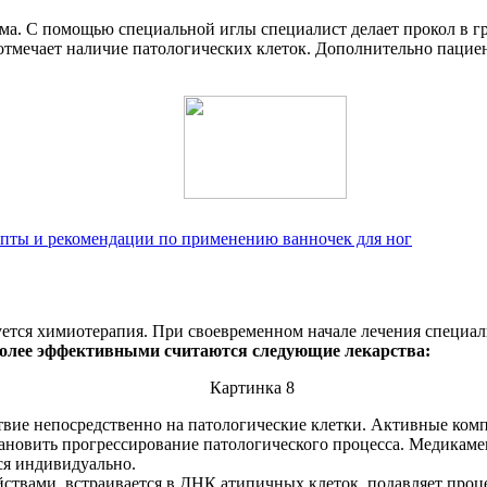
а. С помощью специальной иглы специалист делает прокол в гру
 отмечает наличие патологических клеток. Дополнительно пацие
епты и рекомендации по применению ванночек для ног
ется химиотерапия. При своевременном начале лечения специал
олее эффективными считаются следующие лекарства:
ие непосредственно на патологические клетки. Активные комп
ановить прогрессирование патологического процесса. Медикамен
ся индивидуально.
твами, встраивается в ДНК атипичных клеток, подавляет проце