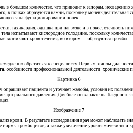
ь в большом количестве, что приводит к запорам, несварению 
го, в почках образуются камни, поскольку мочевыделительная с
жающееся на функционировании почек.
етки, тахикардия, одышка при нагрузке и в покое, отечность н
о тела испытывают кислородное голодание, поскольку количеств
учае возникают кровотечения, во втором — образуются тромбы.
медленно обратиться к специалисту. Первым этапом диагностик
га
, особенности профессиональной деятельности, хронические п
ч опрашивает пациента и уточняет жалобы, условия их появлени
ние артериального давления. Для болезни характерна бледность
шцах.
из крови. В результате исследования врач может наблюдать зн
 нормы тромбоцитов, а также увеличение уровня мочевины и кр