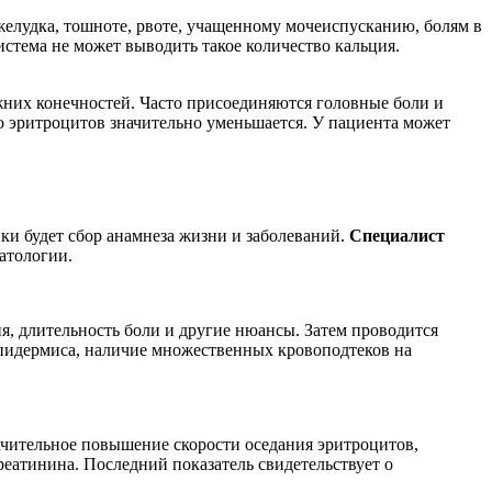
желудка, тошноте, рвоте, учащенному мочеиспусканию, болям в
истема не может выводить такое количество кальция.
ижних конечностей. Часто присоединяются головные боли и
о эритроцитов значительно уменьшается. У пациента может
и будет сбор анамнеза жизни и заболеваний.
Специалист
атологии.
я, длительность боли и другие нюансы. Затем проводится
 эпидермиса, наличие множественных кровоподтеков на
ачительное повышение скорости оседания эритроцитов,
еатинина. Последний показатель свидетельствует о