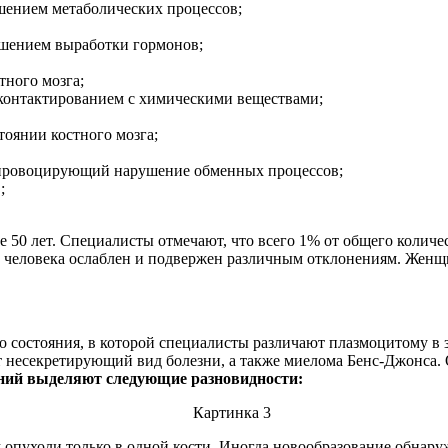
шением метаболических процессов;
шением выработки гормонов;
тного мозга;
 контактированием с химическими веществами;
тоянии костного мозга;
 провоцирующий нарушение обменных процессов;
;
е 50 лет. Специалисты отмечают, что всего 1% от общего колич
о человека ослаблен и подвержен различным отклонениям. Женщ
состояния, в которой специалисты различают плазмоцитому в з
т несекретирующий вид болезни, а также миелома Бенс-Джонса. 
ений выделяют следующие разновидности:
 опухоли только в одной кости. Иногда новообразование обнару