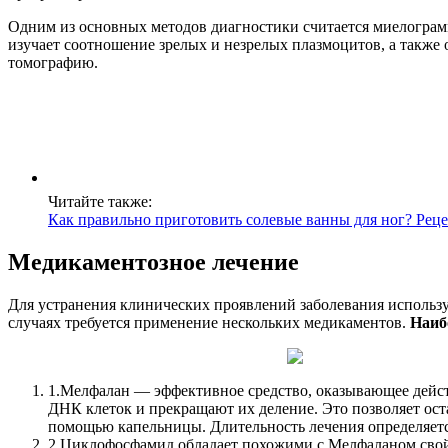
Одним из основных методов диагностики считается миелограмм
изучает соотношение зрелых и незрелых плазмоцитов, а также
томографию.
Читайте также:
Как правильно приготовить солевые ванны для ног? Рец
Медикаментозное лечение
Для устранения клинических проявлений заболевания использу
случаях требуется применение нескольких медикаментов.
Наиб
1.
Мелфалан — эффективное средство, оказывающее действ
ДНК клеток и прекращают их деление. Это позволяет ост
помощью капельницы. Длительность лечения определяет
2.
Циклофосфамид обладает похожими с Мелфаланом свойс