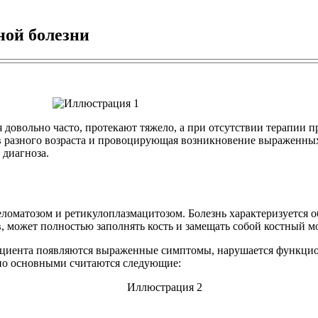
ной болезни
 довольно часто, протекают тяжело, а при отсутствии терапии 
в разного возраста и провоцирующая возникновение выраженны
 диагноза.
матозом и ретикулоплазмацитозом. Болезнь характеризуется об
, может полностью заполнять кость и замещать собой костный мо
 пациента появляются выраженные симптомы, нарушается функци
 но основными считаются следующие: