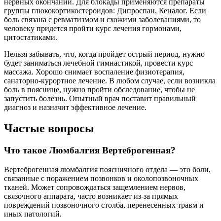
нервных окончаний. Для блокады применяются препараты
группы глюкокортикостероидов: Дипроспан, Кеналог. Если
боль связана с ревматизмом и схожими заболеваниями, то
человеку придется пройти курс лечения гормонами,
цитостатиками.
Нельзя забывать, что, когда пройдет острый период, нужно
будет заниматься лечебной гимнастикой, провести курс
массажа. Хорошо снимает воспаление физиотерапия,
санаторно-курортное лечение. В любом случае, если возникла
боль в пояснице, нужно пройти обследование, чтобы не
запустить болезнь. Опытный врач поставит правильный
диагноз и назначит эффективное лечение.
Частые вопросы
Что такое Люмбалгия Вертеброгенная?
Вертеброгенная люмбалгия поясничного отдела — это боли,
связанные с поражением позвонков и околопозвоночных
тканей. Может сопровождаться защемлением нервов,
связочного аппарата, часто возникает из-за прямых
повреждений позвоночного столба, перенесенных травм и
иных патологий.