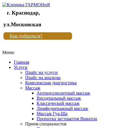
г. Краснодар,
Клиника
ул.Московская
"Новая
Как добраться?
жизнь"
Меню
Клиника
"Новая
Главная
жизнь"
Услуги
Прайс на услуги
Прайс на анализы
Комплексная диагностика
Массаж
Антицеллюлитный массаж
Висцеральный массаж
Классический массаж
Лимфодренажный массаж
Массаж Гуа-Ша
Пропитка экстрактом Виватон
Прием специалистов