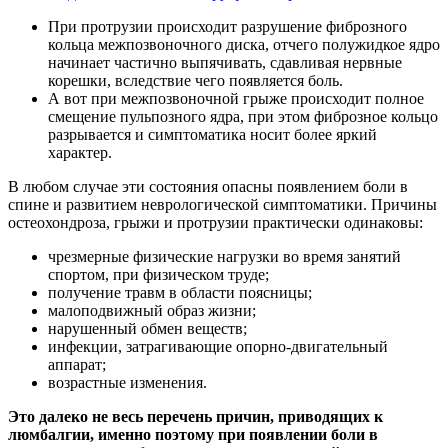
При протрузии происходит разрушение фиброзного
кольца межпозвоночного диска, отчего полужидкое ядро
начинает частично выпячивать, сдавливая нервные
корешки, вследствие чего появляется боль.
А вот при межпозвоночной грыже происходит полное
смещение пульпозного ядра, при этом фиброзное кольцо
разрывается и симптоматика носит более яркий
характер.
В любом случае эти состояния опасны появлением боли в
спине и развитием неврологической симптоматики.
Причины
остеохондроза, грыжи и протрузии практически одинаковы:
чрезмерные физические нагрузки во время занятий
спортом, при физическом труде;
получение травм в области поясницы;
малоподвижный образ жизни;
нарушенный обмен веществ;
инфекции, затрагивающие опорно-двигательный
аппарат;
возрастные изменения.
Это далеко не весь перечень причин, приводящих к
люмбалгии, именно поэтому при появлении боли в