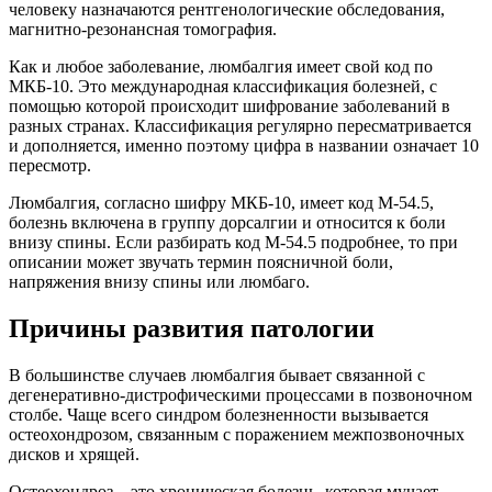
человеку назначаются рентгенологические обследования,
магнитно-резонансная томография.
Как и любое заболевание, люмбалгия имеет свой код по
МКБ-10. Это международная классификация болезней, с
помощью которой происходит шифрование заболеваний в
разных странах. Классификация регулярно пересматривается
и дополняется, именно поэтому цифра в названии означает 10
пересмотр.
Люмбалгия, согласно шифру МКБ-10, имеет код M-54.5,
болезнь включена в группу дорсалгии и относится к боли
внизу спины. Если разбирать код M-54.5 подробнее, то при
описании может звучать термин поясничной боли,
напряжения внизу спины или люмбаго.
Причины развития патологии
В большинстве случаев люмбалгия бывает связанной с
дегенеративно-дистрофическими процессами в позвоночном
столбе. Чаще всего синдром болезненности вызывается
остеохондрозом, связанным с поражением межпозвоночных
дисков и хрящей.
Остеохондроз – это хроническая болезнь, которая мучает