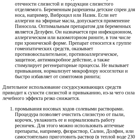
отечности слизистой и продукции слизистого
отделяемого. Беременным разрешены детские спреи для
носа, например, Виброцил или Назик. Если нет
аллергии на эфирные масла, допускается применение
Пиносола. Оптимальным препаратом для беременных
является Делуфен. Он назначается при инфекционном,
аллергическом или вазомоторном рините, в том числе
при хронической форме. Препарат относится к группе
гомеопатических средств, оказывает
противовоспалительное, противоаллергическое,
защитное, антимикробное действие, а также
стимулирует регенераторные процессы. Не вызывает
привыкания, нормализует микрофлору носоглотки и
быстро избавляет от симптомов ринита;
Длительное использование сосудосуживающих средств
приводит к сухости слизистой и привыканию, из-за чего сила
лечебного эффекта резко снижается.
промывания носовых ходов солевыми растворами.
Процедура позволяет очистить слизистую от пыли,
корочек, увлажнить ее и нормализовать работу
ресничек. Для этого можно использовать аптечные
препараты, например, физраствор, Салин, Долфин, или
самостоятельно приготовить раствор (в теплой воде 230