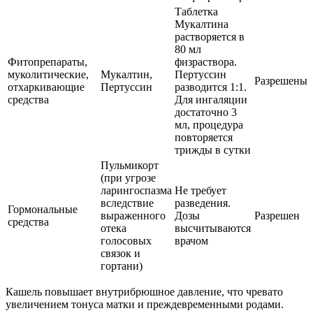
Таблетка
Мукалтина
растворяется в
80 мл
Фитопрепараты,
физраствора.
муколитические,
Мукалтин,
Пертуссин
Разрешены
отхаркивающие
Пертуссин
разводится 1:1.
средства
Для ингаляции
достаточно 3
мл, процедура
повторяется
трижды в сутки
Пульмикорт
(при угрозе
ларингоспазма
Не требует
вследствие
разведения.
Гормональные
выраженного
Дозы
Разрешен
средства
отека
высчитываются
голосовых
врачом
связок и
гортани)
Кашель повышает внутрибрюшное давление, что чревато
увеличением тонуса матки и преждевременными родами.