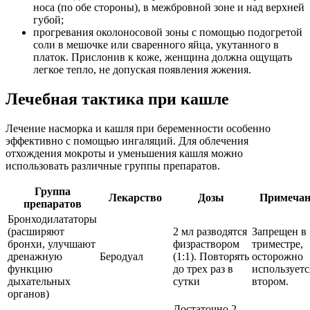
носа (по обе стороны), в межбровной зоне и над верхней
губой;
прогревания околоносовой зоны с помощью подогретой
соли в мешочке или сваренного яйца, укутанного в
платок. Прислонив к коже, женщина должна ощущать
легкое тепло, не допуская появления жжения.
Лечебная тактика при кашле
Лечение насморка и кашля при беременности особенно
эффективно с помощью ингаляций. Для облечения
отхождения мокроты и уменьшения кашля можно
использовать различные группы препаратов.
Группа
Лекарство
Дозы
Примечан
препаратов
Бронходилататоры
(расширяют
2 мл разводятся
Запрещен в 
бронхи, улучшают
физраствором
триместре,
дренажную
Беродуал
(1:1). Повторять
осторожно
функцию
до трех раз в
используетс
дыхательных
сутки
втором.
органов)
Достаточно 2