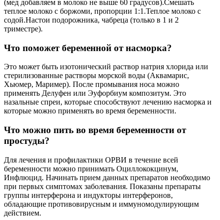
(мед добавляем в молоко не выше 60 градусов).Смешать
теплое молоко с боржоми, пропорции 1:1.Теплое молоко с
содой.Настои подорожника, чабреца (только в 1 и 2
триместре).
Что поможет беременной от насморка?
Это может быть изотонический раствор натрия хлорида или
стерилизованные растворы морской воды (Аквамарис,
Хьюмер, Маример). После промывания носа можно
применять Делуфен или Эуфорбиум композитум. Это
назальные спреи, которые способствуют лечению насморка и
которые можно применять во время беременности.
Что можно пить во время беременности от
простуды?
Для лечения и профилактики ОРВИ в течение всей
беременности можно принимать Оциллококцинум,
Инфлюцид. Начинать прием данных препаратов необходимо
при первых симптомах заболевания. Показаны препараты
группы интерферона и индукторы интерферонов,
обладающие противовирусным и иммуномодулирующим
действием.