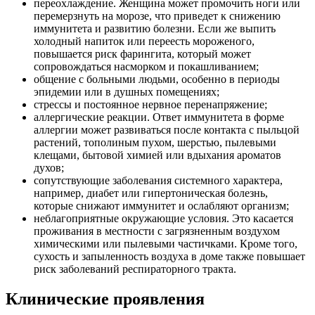
переохлаждение. Женщина может промочить ноги или
перемерзнуть на морозе, что приведет к снижению
иммунитета и развитию болезни. Если же выпить
холодный напиток или переесть мороженого,
повышается риск фарингита, который может
сопровождаться насморком и покашливанием;
общение с больными людьми, особенно в периоды
эпидемии или в душных помещениях;
стрессы и постоянное нервное перенапряжение;
аллергические реакции. Ответ иммунитета в форме
аллергии может развиваться после контакта с пыльцой
растений, тополиным пухом, шерстью, пылевыми
клещами, бытовой химией или вдыхания ароматов
духов;
сопутствующие заболевания системного характера,
например, диабет или гипертоническая болезнь,
которые снижают иммунитет и ослабляют организм;
неблагоприятные окружающие условия. Это касается
проживания в местности с загрязненным воздухом
химическими или пылевыми частичками. Кроме того,
сухость и запыленность воздуха в доме также повышает
риск заболеваний респираторного тракта.
Клинические проявления