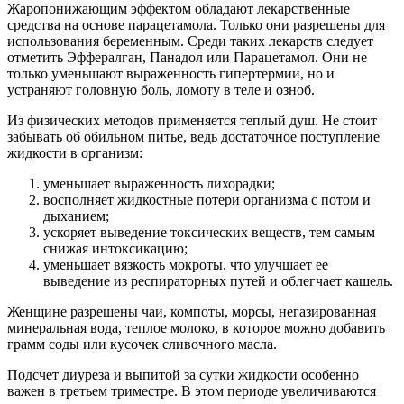
Жаропонижающим эффектом обладают лекарственные
средства на основе парацетамола. Только они разрешены для
использования беременным. Среди таких лекарств следует
отметить Эффералган, Панадол или Парацетамол. Они не
только уменьшают выраженность гипертермии, но и
устраняют головную боль, ломоту в теле и озноб.
Из физических методов применяется теплый душ. Не стоит
забывать об обильном питье, ведь достаточное поступление
жидкости в организм:
уменьшает выраженность лихорадки;
восполняет жидкостные потери организма с потом и
дыханием;
ускоряет выведение токсических веществ, тем самым
снижая интоксикацию;
уменьшает вязкость мокроты, что улучшает ее
выведение из респираторных путей и облегчает кашель.
Женщине разрешены чаи, компоты, морсы, негазированная
минеральная вода, теплое молоко, в которое можно добавить
грамм соды или кусочек сливочного масла.
Подсчет диуреза и выпитой за сутки жидкости особенно
важен в третьем триместре. В этом периоде увеличиваются