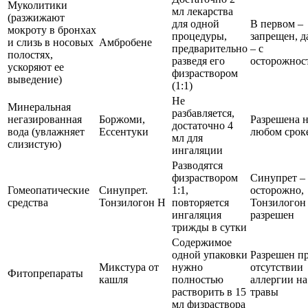
Муколитики
мл лекарства
(разжижают
для одной
В первом –
мокроту в бронхах
процедуры,
запрещен, д
и слизь в носовых
Амбробене
предварительно
– с
полостях,
разведя его
осторожнос
ускоряют ее
физраствором
выведение)
(1:1)
Не
Минеральная
разбавляется,
негазированная
Боржоми,
Разрешена 
достаточно 4
вода (увлажняет
Ессентуки
любом срок
мл для
слизистую)
ингаляции
Разводятся
физраствором
Синупрет –
Гомеопатические
Синупрет.
1:1,
осторожно,
средства
Тонзилогон Н
повторяется
Тонзилогон
ингаляция
разрешен
трижды в сутки
Содержимое
одной упаковки
Разрешен п
Микстура от
нужно
отсутствии
Фитопрепараты
кашля
полностью
аллергии на
растворить в 15
травы
мл физраствора