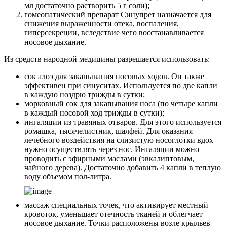
мл достаточно растворить 5 г соли);
гомеопатический препарат Синупрет назначается для
снижения выраженности отека, воспаления,
гиперсекреции, вследствие чего восстанавливается
носовое дыхание.
Из средств народной медицины разрешается использовать:
сок алоэ для закапывания носовых ходов. Он также
эффективен при синуситах. Используется по две капли
в каждую ноздрю трижды в сутки;
морковный сок для закапывания носа (по четыре капли
в каждый носовой ход трижды в сутки);
ингаляции из травяных отваров. Для этого используется
ромашка, тысячелистник, шалфей. Для оказания
лечебного воздействия на слизистую носоглотки вдох
нужно осуществлять через нос. Ингаляции можно
проводить с эфирными маслами (эвкалиптовым,
чайного дерева). Достаточно добавить 4 капли в теплую
воду объемом пол-литра.
массаж специальных точек, что активирует местный
кровоток, уменьшает отечность тканей и облегчает
носовое дыхание. Точки расположены возле крыльев