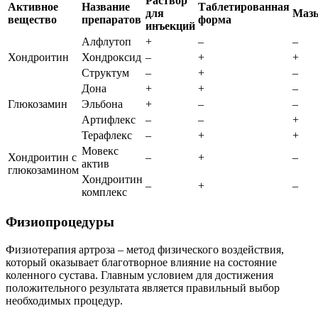
Раствор
Активное
Название
Таблетированная
для
Маз
вещество
препаратов
форма
инъекций
Алфлутоп
+
–
–
Хондроитин
Хондроксид
–
+
+
Структум
–
+
–
Дона
+
+
–
Глюкозамин
Эльбона
+
–
–
Артифлекс
–
–
+
Терафлекс
–
+
+
Мовекс
Хондроитин с
–
+
–
актив
глюкозамином
Хондроитин
–
+
–
комплекс
Физиопроцедуры
Физиотерапия артроза – метод физического воздействия,
который оказывает благотворное влияние на состояние
коленного сустава. Главным условием для достижения
положительного результата является правильный выбор
необходимых процедур.