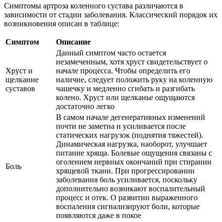
Симптомы артроза коленного сустава различаются в
зависимости от стадии заболевания. Классический порядок их
возникновения описан в таблице:
Симптом
Описание
Данный симптом часто остается
незамеченным, хотя хруст свидетельствует о
Хруст и
начале процесса. Чтобы определить его
щелкание
наличие, следует положить руку на коленную
суставов
чашечку и медленно сгибать и разгибать
колено. Хруст или щелканье ощущаются
достаточно легко
В самом начале дегенеративных изменений
почти не заметна и усиливается после
статических нагрузок (поднятия тяжестей).
Динамическая нагрузка, наоборот, улучшает
питание хряща. Болевые ощущения связаны с
оголением нервных окончаний при стирании
Боль
хрящевой ткани. При прогрессировании
заболевания боль усиливается, поскольку
дополнительно возникают воспалительный
процесс и отек. О развитии выраженного
воспаления сигнализируют боли, которые
появляются даже в покое