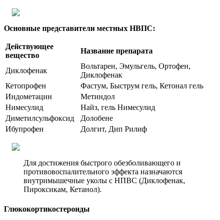
Основные представители местных НВПС:
Действующее
Название препарата
вещество
Вольтарен, Эмульгель, Ортофен,
Диклофенак
Диклофенак
Кетопрофен
Фастум, Быструм гель, Кетонал гель
Индометацин
Метиндол
Нимесулид
Найз, гель Нимесулид
Диметилсульфоксид
Долобене
Ибупрофен
Долгит, Дип Рилиф
Для достижения быстрого обезболивающего и
противовоспалительного эффекта назначаются
внутримышечные уколы с НПВС (Диклофенак,
Пироксикам, Кетанол).
Глюкокортикостероиды