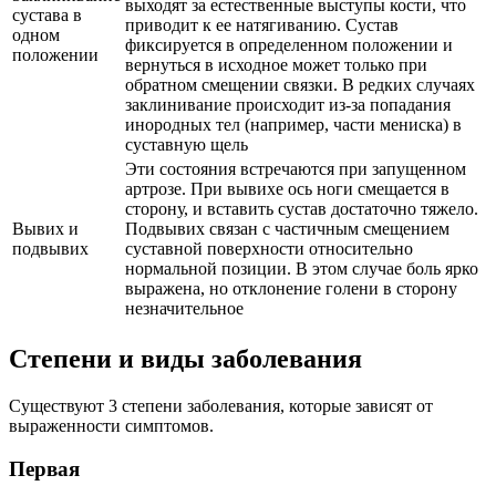
выходят за естественные выступы кости, что
сустава в
приводит к ее натягиванию. Сустав
одном
фиксируется в определенном положении и
положении
вернуться в исходное может только при
обратном смещении связки. В редких случаях
заклинивание происходит из-за попадания
инородных тел (например, части мениска) в
суставную щель
Эти состояния встречаются при запущенном
артрозе. При вывихе ось ноги смещается в
сторону, и вставить сустав достаточно тяжело.
Вывих и
Подвывих связан с частичным смещением
подвывих
суставной поверхности относительно
нормальной позиции. В этом случае боль ярко
выражена, но отклонение голени в сторону
незначительное
Степени и виды заболевания
Существуют 3 степени заболевания, которые зависят от
выраженности симптомов.
Первая