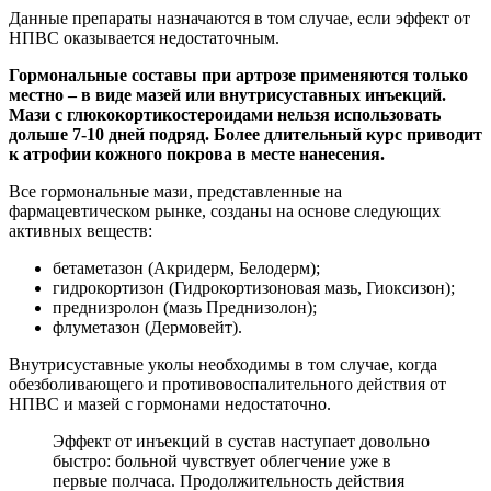
Данные препараты назначаются в том случае, если эффект от
НПВС оказывается недостаточным.
Гормональные составы при артрозе применяются только
местно – в виде мазей или внутрисуставных инъекций.
Мази с глюкокортикостероидами нельзя использовать
дольше 7-10 дней подряд. Более длительный курс приводит
к атрофии кожного покрова в месте нанесения.
Все гормональные мази, представленные на
фармацевтическом рынке, созданы на основе следующих
активных веществ:
бетаметазон (Акридерм, Белодерм);
гидрокортизон (Гидрокортизоновая мазь, Гиоксизон);
преднизролон (мазь Преднизолон);
флуметазон (Дермовейт).
Внутрисуставные уколы необходимы в том случае, когда
обезболивающего и противовоспалительного действия от
НПВС и мазей с гормонами недостаточно.
Эффект от инъекций в сустав наступает довольно
быстро: больной чувствует облегчение уже в
первые полчаса. Продолжительность действия