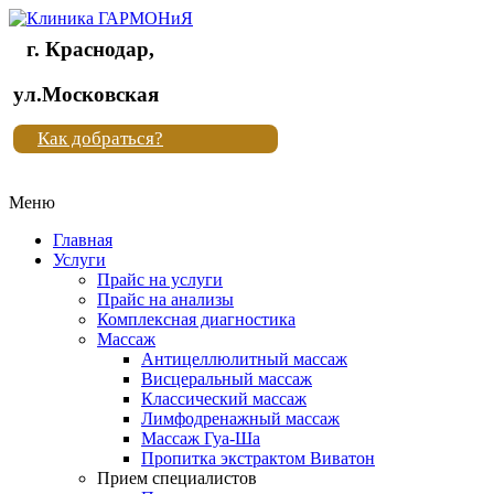
г. Краснодар,
Клиника
ул.Московская
"Новая
Как добраться?
жизнь"
Меню
Клиника
"Новая
Главная
жизнь"
Услуги
Прайс на услуги
Прайс на анализы
Комплексная диагностика
Массаж
Антицеллюлитный массаж
Висцеральный массаж
Классический массаж
Лимфодренажный массаж
Массаж Гуа-Ша
Пропитка экстрактом Виватон
Прием специалистов