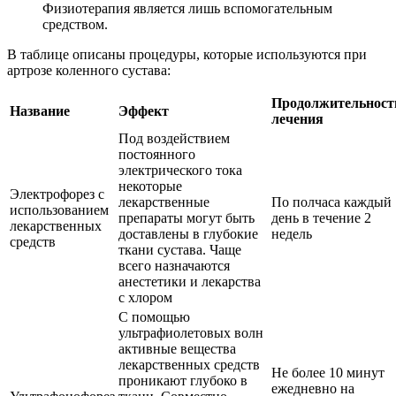
Физиотерапия является лишь вспомогательным
средством.
В таблице описаны процедуры, которые используются при
артрозе коленного сустава:
Продолжительност
Название
Эффект
лечения
Под воздействием
постоянного
электрического тока
некоторые
Электрофорез с
лекарственные
По полчаса каждый
использованием
препараты могут быть
день в течение 2
лекарственных
доставлены в глубокие
недель
средств
ткани сустава. Чаще
всего назначаются
анестетики и лекарства
с хлором
С помощью
ультрафиолетовых волн
активные вещества
лекарственных средств
Не более 10 минут
проникают глубоко в
ежедневно на