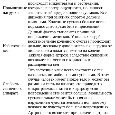
происходят микротравмы и растяжения,
Повышенные
которые не всегда ощущаются, но наносят
нагрузки
значительный вред состоянию суставов. Все
движения при занятиях спортом должны
плавными. Коленные суставы больше всего
поражаются во время бега и приседаний
Данный фактор становится причиной
повреждения менисков. У полных людей
восстановление коленного сустава происходит
Избыточный
дольше, поскольку дополнительная нагрузка от
вес
лишнего веса ложится именно на колени.
Тяжелая форма артроза вследствие ожирения
возникает совместно с варикозным
расширением вен
Это состояние чаще всего сочетается с так
называемыми мобильными суставами. В этом
случае человек имеет гибкое тело и может без
Слабость
разминки сесть на шпагат, что приводит к
связочного
микротравмам, а затем и к артрозу, если
аппарата
повреждений становится больше. Мобильность
суставов также может быть связана с
нарушением чувствительности ног, поэтому
человек не чувствует боль при повреждениях
Артроз часто возникает при наличии артрита