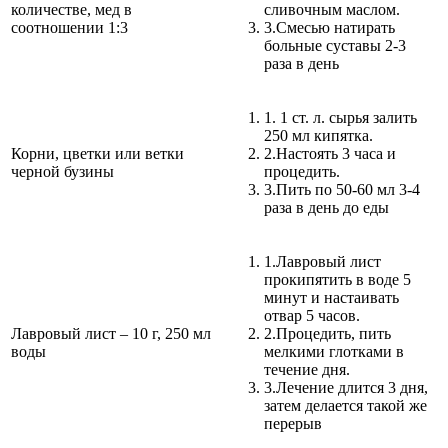
количестве, мед в
сливочным маслом.
соотношении 1:3
3.
Смесью натирать
больные суставы 2-3
раза в день
1.
1 ст. л. сырья залить
250 мл кипятка.
Корни, цветки или ветки
2.
Настоять 3 часа и
черной бузины
процедить.
3.
Пить по 50-60 мл 3-4
раза в день до еды
1.
Лавровый лист
прокипятить в воде 5
минут и настаивать
отвар 5 часов.
Лавровый лист – 10 г, 250 мл
2.
Процедить, пить
воды
мелкими глотками в
течение дня.
3.
Лечение длится 3 дня,
затем делается такой же
перерыв