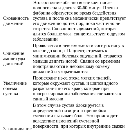
Это состояние обычно возникает после
ночного сна и длится 30-60 минут. Пленка
фибрина образуется во время бездействия
Скованность
сустава и после сна механически препятствует
движений
его движению до тех пор, пока частично не
сотрется. Скованность движений, которая
длится больше часа, свидетельствует о другом
заболевании
Проявляется в невозможности согнуть ногу в
колене до конца. Пациент, стремясь к
Снижение
минимизации болевых ощущений, старается
амплитуды
меньше двигать ногой. Связки со временем
движений
подстраиваются к небольшому объему
движений и укорачиваются
Происходит из-за отека мягких тканей,
Увеличение
которые окружают сустав, и шиповидного
объема
разрастания по его краю, которые при
сустава
прогрессировании заболевания сливаются в
единый массив
В этом случае сустав блокируется в
определенной позиции и при любом
смещении вызывает боль. Это происходит
вследствие изменений суставной
поверхности, при которых внутренние связки
Заклинивание