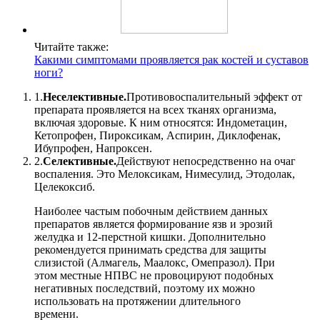
Читайте также:
Какими симптомами проявляется рак костей и суставов
ноги?
1.
Неселективные.
Противовоспалительный эффект от
препарата проявляется на всех тканях организма,
включая здоровые. К ним относятся: Индометацин,
Кетопрофен, Пироксикам, Аспирин, Диклофенак,
Ибупрофен, Напроксен.
2.
Селективные.
Действуют непосредственно на очаг
воспаления. Это Мелоксикам, Нимесулид, Этодолак,
Целекоксиб.
Наиболее частым побочным действием данных
препаратов является формирование язв и эрозий
желудка и 12-перстной кишки. Дополнительно
рекомендуется принимать средства для защиты
слизистой (Алмагель, Маалокс, Омепразол). При
этом местные НПВС не провоцируют подобных
негативных последствий, поэтому их можно
использовать на протяжении длительного
времени.