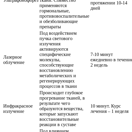
Ультрафонофорез
ткани. Совместно
протяжении 10-14
применяются
дней
гормональные,
противовоспалительные
и обезболивающие
препараты
Под воздействием
пучка светового
излучения
активируются
специфические
7-10 минут
Лазерное
молекулы,
ежедневно в течени
облучение
способствующие
2 недель
восстановлению
метаболических и
регенерирующих
процессов в ткани
Происходит глубокое
прогревание тканей, в
результате чего
Инфракрасное
10 минут. Курс
образуются вещества,
излучение
лечения – 1 неделя
которые запускают
восстановительные
реакции в суставе
Под влиянием