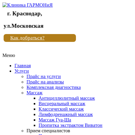
г. Краснодар,
Клиника
ул.Московская
"Новая
Как добраться?
жизнь"
Меню
Клиника
"Новая
Главная
жизнь"
Услуги
Прайс на услуги
Прайс на анализы
Комплексная диагностика
Массаж
Антицеллюлитный массаж
Висцеральный массаж
Классический массаж
Лимфодренажный массаж
Массаж Гуа-Ша
Пропитка экстрактом Виватон
Прием специалистов