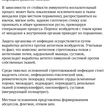
В зависимости от стойкости иммунитета воспалительный
процесс может быть локализован исключительно в ткани
миндалин (при местном поражении), распространяться на
язычок, мягкое небо, заднюю глоточную стенку или
проникать в общее кровеносное русло, провоцируя
генерализацию процесса. Перенос возбудителя с током крови
от миндалин к внутренним органам приводит их поражению.
Защита организма от инфекции осуществляется путем
выработки антител против антигенов возбудителя. Учитывая
то факт, что комплекс антигенов стрептококка похож с
антигенами почек, кардиальной мышцы, суставов,
происходит выработка антител иммунной системой против
собственных тканей.
Среди тяжелых осложнений стрептококковой инфекции стоит
выделить сепсис, инфекционно-токсический шок,
ревматическую лихорадку, поражение сердца (клапанные
пороки, миокардит, эндокардит, перикардит), ренальных
тканей (гломерулонефрит, пиелонефрит), суставов
(мигрирующий полиартрит).
Местные осложнения представлены формированием
абсцессов, флегмон, отеком шеи.