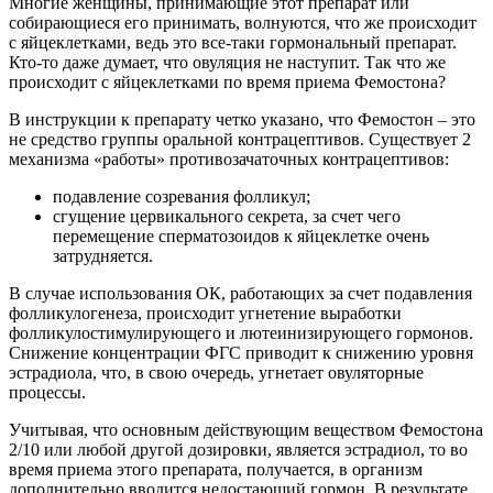
Многие женщины, принимающие этот препарат или
собирающиеся его принимать, волнуются, что же происходит
с яйцеклетками, ведь это все-таки гормональный препарат.
Кто-то даже думает, что овуляция не наступит. Так что же
происходит с яйцеклетками по время приема Фемостона?
В инструкции к препарату четко указано, что Фемостон – это
не средство группы оральной контрацептивов. Существует 2
механизма «работы» противозачаточных контрацептивов:
подавление созревания фолликул;
сгущение цервикального секрета, за счет чего
перемещение сперматозоидов к яйцеклетке очень
затрудняется.
В случае использования ОК, работающих за счет подавления
фолликулогенеза, происходит угнетение выработки
фолликулостимулирующего и лютеинизирующего гормонов.
Снижение концентрации ФГС приводит к снижению уровня
эстрадиола, что, в свою очередь, угнетает овуляторные
процессы.
Учитывая, что основным действующим веществом Фемостона
2/10 или любой другой дозировки, является эстрадиол, то во
время приема этого препарата, получается, в организм
дополнительно вводится недостающий гормон. В результате