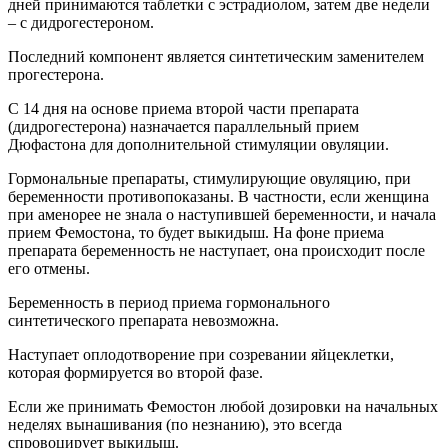
дней принимаются таблетки с эстрадиолом, затем две недели
– с дидрогестероном.
Последний компонент является синтетическим заменителем
прогестерона.
С 14 дня на основе приема второй части препарата
(дидрогестерона) назначается параллельный прием
Дюфастона для дополнительной стимуляции овуляции.
Гормональные препараты, стимулирующие овуляцию, при
беременности противопоказаны. В частности, если женщина
при аменорее не знала о наступившей беременности, и начала
прием Фемостона, то будет выкидыш. На фоне приема
препарата беременность не наступает, она происходит после
его отмены.
Беременность в период приема гормонального
синтетического препарата невозможна.
Наступает оплодотворение при созревании яйцеклетки,
которая формируется во второй фазе.
Если же принимать Фемостон любой дозировки на начальных
неделях вынашивания (по незнанию), это всегда
спровоцирует выкидыш.