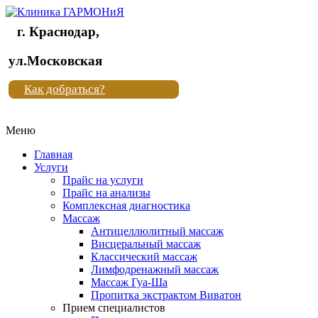
г. Краснодар,
Клиника
ул.Московская
"Новая
Как добраться?
жизнь"
Меню
Клиника
"Новая
Главная
жизнь"
Услуги
Прайс на услуги
Прайс на анализы
Комплексная диагностика
Массаж
Антицеллюлитный массаж
Висцеральный массаж
Классический массаж
Лимфодренажный массаж
Массаж Гуа-Ша
Пропитка экстрактом Виватон
Прием специалистов