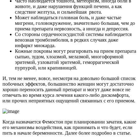
Часто наблюдается тошнота, метеоризм, иногда боли в
животе, и даже нарушения функций печени, а как
следствие желтуха, и сильнейшая рвота.
Может наблюдаться головная боль, и даже частые
мигрени, головокружение, значительно большая, чем до
приема препарата нервозность, а иногда и депрессия.
Со стороны сердечнососудистой системы наблюдается
венозная тромбоэмболия, в редких случаях даже
инфаркт миокарда.
Кожные покровы могут реагировать на прием препарата
сыпью, зудом, хлоазмой, мелазмой, многоформной
эритемой, узловатой эритемой, геморрагической
пурпурой, или крапивницей.
И, тем не менее, вовсе, несмотря на довольно большой список
побочных эффектов, большинство женщин могут достаточно
хорошо переносить данный препарат и могут даже вовсе не
отмечать во время курса лечения какого-либо дискомфорта,
или прочих неприятных ощущений связанных с его приемом.
Когда назначается Фемостон при планировании зачатия, какие
его механизмы воздействия, как принимать и что будет, если
пить в начале беременности. Далее более подробно в статье.