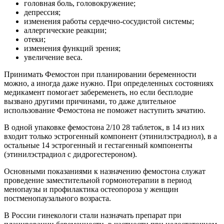
головная боль, головокружение;
депрессия;
изменения работы сердечно-сосудистой системы;
аллергические реакции;
отеки;
изменения функций зрения;
увеличение веса.
Принимать Фемостон при планировании беременности
можно, а иногда даже нужно. При определенных состояниях
медикамент помогает забеременеть, но если бесплодие
вызвано другими причинами, то даже длительное
использование Фемостона не поможет наступить зачатию.
В одной упаковке фемостона 2/10 28 таблеток, в 14 из них
входит только эстрогенный компонент (этинилэстрадиол), в а
остальные 14 эстрогенный и гестагенный компоненты
(этинилэстрадиол с дидрогестероном).
Основными показаниями к назначению фемостона служат
проведение заместительной гормонотерапии в период
менопаузы и профилактика остеопороза у женщин
постменопаузального возраста.
В России гинекологи стали назначать препарат при