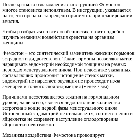
После краткого ознакомления с инструкцией Фемостон
многое становится непонятным. В инструкции, указывается
на то, что препарат запрещено принимать при планировании
зачатия.
Чтобы разобраться во всех особенностях, стоит подробно
изучить механизм воздействия средства на организм
женщины.
Фемостон – это синтетический заменитель женских гормонов:
эстрадиол и дидрогестерон. Такие гормоны позволяют матке
наращивать эндометрий необходимой толщины на разных
периодах менструального цикла. При недостатке указанных
составляющих происходит истощение стенок матки,
эндометрий не нарастает, овуляция не происходит из-за
аменореи и тонкого слоя эндометрия (менее 7 мм).
Причинами несостоявшегося зачатия на гормональном
уровне, чаще всего, является недостаточное количество
эстрогена в конце первой фазы менструального цикла.
Истонченный эндометрий не отслаивается, соответственно и
яйцеклетка не созревает, наступление оплодотворения
яйцеклетки невозможно.
Механизм воздействия Фемостона провоцирует