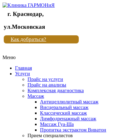
г. Краснодар,
Клиника
ул.Московская
"Новая
Как добраться?
жизнь"
Меню
Клиника
"Новая
Главная
жизнь"
Услуги
Прайс на услуги
Прайс на анализы
Комплексная диагностика
Массаж
Антицеллюлитный массаж
Висцеральный массаж
Классический массаж
Лимфодренажный массаж
Массаж Гуа-Ша
Пропитка экстрактом Виватон
Прием специалистов