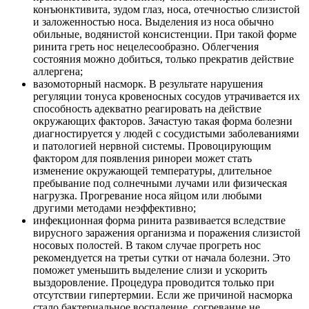
конъюнктивита, зудом глаз, носа, отечностью слизистой
и заложенностью носа. Выделения из носа обычно
обильные, водянистой консистенции. При такой форме
ринита греть нос нецелесообразно. Облегчения
состояния можно добиться, только прекратив действие
аллергена;
вазомоторный насморк. В результате нарушения
регуляции тонуса кровеносных сосудов утрачивается их
способность адекватно реагировать на действие
окружающих факторов. Зачастую такая форма болезни
диагностируется у людей с сосудистыми заболеваниями
и патологией нервной системы. Провоцирующим
фактором для появления ринореи может стать
изменение окружающей температуры, длительное
пребывание под солнечными лучами или физическая
нагрузка. Прогревание носа яйцом или любыми
другими методами неэффективно;
инфекционная форма ринита развивается вследствие
вирусного заражения организма и поражения слизистой
носовых полостей. В таком случае прогреть нос
рекомендуется на третьи сутки от начала болезни. Это
поможет уменьшить выделение слизи и ускорить
выздоровление. Процедура проводится только при
отсутствии гипертермии. Если же причиной насморка
стало бактериальное воспаление, согревание не