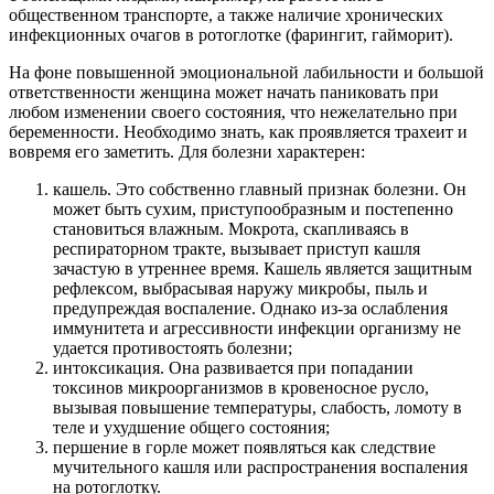
общественном транспорте, а также наличие хронических
инфекционных очагов в ротоглотке (фарингит, гайморит).
На фоне повышенной эмоциональной лабильности и большой
ответственности женщина может начать паниковать при
любом изменении своего состояния, что нежелательно при
беременности. Необходимо знать, как проявляется трахеит и
вовремя его заметить. Для болезни характерен:
кашель. Это собственно главный признак болезни. Он
может быть сухим, приступообразным и постепенно
становиться влажным. Мокрота, скапливаясь в
респираторном тракте, вызывает приступ кашля
зачастую в утреннее время. Кашель является защитным
рефлексом, выбрасывая наружу микробы, пыль и
предупреждая воспаление. Однако из-за ослабления
иммунитета и агрессивности инфекции организму не
удается противостоять болезни;
интоксикация. Она развивается при попадании
токсинов микроорганизмов в кровеносное русло,
вызывая повышение температуры, слабость, ломоту в
теле и ухудшение общего состояния;
першение в горле может появляться как следствие
мучительного кашля или распространения воспаления
на ротоглотку.