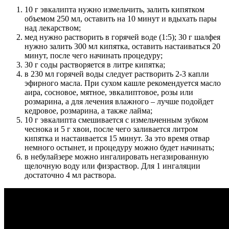
10 г эвкалипта нужно измельчить, залить кипятком
объемом 250 мл, оставить на 10 минут и вдыхать пары
над лекарством;
мед нужно растворить в горячей воде (1:5); 30 г шалфея
нужно залить 300 мл кипятка, оставить настаиваться 20
минут, после чего начинать процедуру;
30 г соды растворяется в литре кипятка;
в 230 мл горячей воды следует растворить 2-3 капли
эфирного масла. При сухом кашле рекомендуется масло
аира, сосновое, мятное, эвкалиптовое, розы или
розмарина, а для лечения влажного – лучше подойдет
кедровое, розмарина, а также лайма;
10 г эвкалипта смешивается с измельченным зубком
чеснока и 5 г хвои, после чего заливается литром
кипятка и настаивается 15 минут. За это время отвар
немного остынет, и процедуру можно будет начинать;
в небулайзере можно ингалировать негазированную
щелочную воду или физраствор. Для 1 ингаляции
достаточно 4 мл раствора.