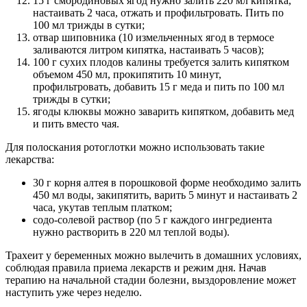
15 г смородиновых ягод нужно залить 220 мл кипятка,
настаивать 2 часа, отжать и профильтровать. Пить по
100 мл трижды в сутки;
отвар шиповника (10 измельченных ягод в термосе
заливаются литром кипятка, настаивать 5 часов);
100 г сухих плодов калины требуется залить кипятком
объемом 450 мл, прокипятить 10 минут,
профильтровать, добавить 15 г меда и пить по 100 мл
трижды в сутки;
ягоды клюквы можно заварить кипятком, добавить мед
и пить вместо чая.
Для полоскания ротоглотки можно использовать такие
лекарства:
30 г корня алтея в порошковой форме необходимо залить
450 мл воды, закипятить, варить 5 минут и настаивать 2
часа, укутав теплым платком;
содо-солевой раствор (по 5 г каждого ингредиента
нужно растворить в 220 мл теплой воды).
Трахеит у беременных можно вылечить в домашних условиях,
соблюдая правила приема лекарств и режим дня. Начав
терапию на начальной стадии болезни, выздоровление может
наступить уже через неделю.