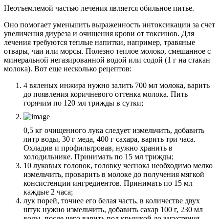
Неотъемлемой частью лечения является обильное питье.
Оно помогает уменьшить выраженность интоксикации за счет
увеличения диуреза и очищения крови от токсинов. Для
лечения требуются теплые напитки, например, травяные
отвары, чаи или морсы. Полезно теплое молоко, смешанное с
минеральной негазированной водой или содой (1 г на стакан
молока). Вот еще несколько рецептов:
4 вяленых инжира нужно залить 700 мл молока, варить
до появления коричневого оттенка молока. Пить
горячим по 120 мл трижды в сутки;
0,5 кг очищенного лука следует измельчить, добавить
литр воды, 30 г меда, 400 г сахара, варить три часа.
Охладив и профильтровав, нужно хранить в
холодильнике. Принимать по 15 мл трижды;
10 луковых головок, головку чеснока необходимо мелко
измельчить, проварить в молоке до получения мягкой
консистенции ингредиентов. Принимать по 15 мл
каждые 2 часа;
лук порей, точнее его белая часть, в количестве двух
штук нужно измельчить, добавить сахар 100 г, 230 мл
воды, после чего варить под крышкой до загустения.