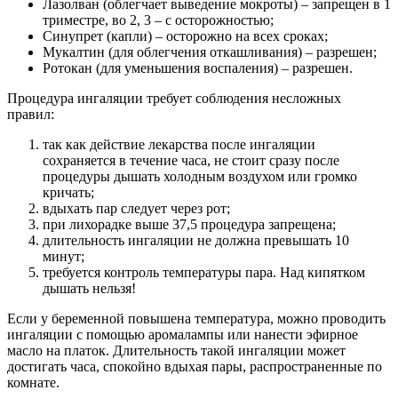
Лазолван (облегчает выведение мокроты) – запрещен в 1
триместре, во 2, 3 – с осторожностью;
Синупрет (капли) – осторожно на всех сроках;
Мукалтин (для облегчения откашливания) – разрешен;
Ротокан (для уменьшения воспаления) – разрешен.
Процедура ингаляции требует соблюдения несложных
правил:
так как действие лекарства после ингаляции
сохраняется в течение часа, не стоит сразу после
процедуры дышать холодным воздухом или громко
кричать;
вдыхать пар следует через рот;
при лихорадке выше 37,5 процедура запрещена;
длительность ингаляции не должна превышать 10
минут;
требуется контроль температуры пара. Над кипятком
дышать нельзя!
Если у беременной повышена температура, можно проводить
ингаляции с помощью аромалампы или нанести эфирное
масло на платок. Длительность такой ингаляции может
достигать часа, спокойно вдыхая пары, распространенные по
комнате.