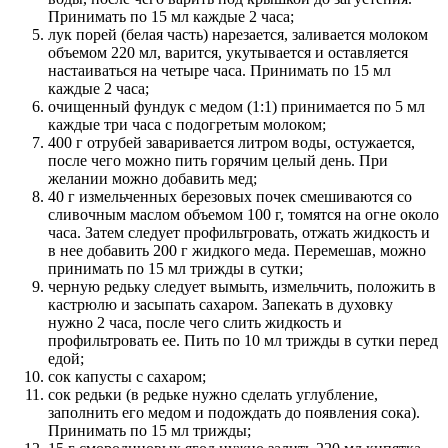
Принимать по 15 мл каждые 2 часа;
лук порей (белая часть) нарезается, заливается молоком
объемом 220 мл, варится, укутывается и оставляется
настаиваться на четыре часа. Принимать по 15 мл
каждые 2 часа;
очищенный фундук с медом (1:1) принимается по 5 мл
каждые три часа с подогретым молоком;
400 г отрубей заваривается литром воды, остужается,
после чего можно пить горячим целый день. При
желании можно добавить мед;
40 г измельченных березовых почек смешиваются со
сливочным маслом объемом 100 г, томятся на огне около
часа. Затем следует профильтровать, отжать жидкость и
в нее добавить 200 г жидкого меда. Перемешав, можно
принимать по 15 мл трижды в сутки;
черную редьку следует вымыть, измельчить, положить в
кастрюлю и засыпать сахаром. Запекать в духовку
нужно 2 часа, после чего слить жидкость и
профильтровать ее. Пить по 10 мл трижды в сутки перед
едой;
сок капусты с сахаром;
сок редьки (в редьке нужно сделать углубление,
заполнить его медом и подождать до появления сока).
Принимать по 15 мл трижды;