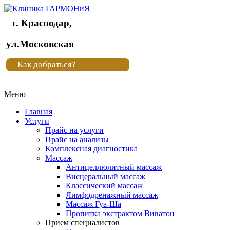
г. Краснодар,
Клиника
ул.Московская
"Новая
Как добраться?
жизнь"
Меню
Клиника
"Новая
Главная
жизнь"
Услуги
Прайс на услуги
Прайс на анализы
Комплексная диагностика
Массаж
Антицеллюлитный массаж
Висцеральный массаж
Классический массаж
Лимфодренажный массаж
Массаж Гуа-Ша
Пропитка экстрактом Виватон
Прием специалистов