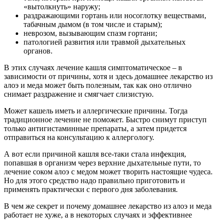
«вытолкнуть» наружу;
раздражающими гортань или носоглотку веществами,
табачным дымом (в том числе и старым);
неврозом, вызывающим спазм гортани;
патологией развития или травмой дыхательных
органов.
В этих случаях лечение кашля симптоматическое – в
зависимости от причины, хотя и здесь домашнее лекарство из
алоэ и меда может быть полезным, так как оно отлично
снимает раздражение и смягчает слизистую.
Может кашель иметь и аллергические причины. Тогда
традиционное лечение не поможет. Быстро снимут приступ
только антигистаминные препараты, а затем придется
отправиться на консультацию к аллергологу.
А вот если причиной кашля все-таки стала инфекция,
попавшая в организм через верхние дыхательные пути, то
лечение соком алоэ с медом может творить настоящие чудеса.
Но для этого средство надо правильно приготовить и
применять практически с первого дня заболевания.
В чем же секрет и почему домашнее лекарство из алоэ и меда
работает не хуже, а в некоторых случаях и эффективнее