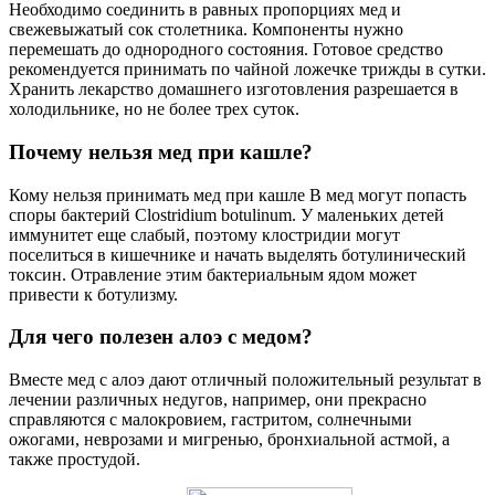
Необходимо соединить в равных пропорциях мед и
свежевыжатый сок столетника. Компоненты нужно
перемешать до однородного состояния. Готовое средство
рекомендуется принимать по чайной ложечке трижды в сутки.
Хранить лекарство домашнего изготовления разрешается в
холодильнике, но не более трех суток.
Почему нельзя мед при кашле?
Кому нельзя принимать мед при кашле В мед могут попасть
споры бактерий Clostridium botulinum. У маленьких детей
иммунитет еще слабый, поэтому клостридии могут
поселиться в кишечнике и начать выделять ботулинический
токсин. Отравление этим бактериальным ядом может
привести к ботулизму.
Для чего полезен алоэ с медом?
Вместе мед с алоэ дают отличный положительный результат в
лечении различных недугов, например, они прекрасно
справляются с малокровием, гастритом, солнечными
ожогами, неврозами и мигренью, бронхиальной астмой, а
также простудой.