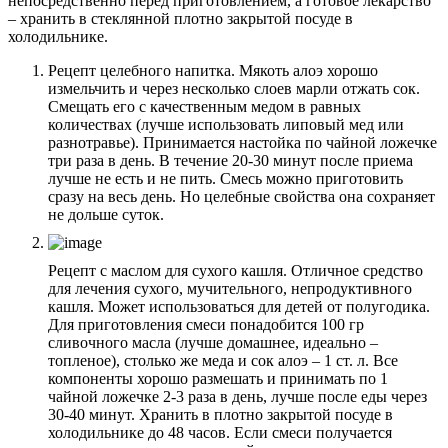
непосредственно перед приготовлением, а готовое лекарство
– хранить в стеклянной плотно закрытой посуде в
холодильнике.
Рецепт целебного напитка. Мякоть алоэ хорошо
измельчить и через несколько слоев марли отжать сок.
Смещать его с качественным медом в равных
количествах (лучше использовать липовый мед или
разнотравье). Принимается настойка по чайной ложечке
три раза в день. В течение 20-30 минут после приема
лучше не есть и не пить. Смесь можно приготовить
сразу на весь день. Но целебные свойства она сохраняет
не дольше суток.
Рецепт с маслом для сухого кашля. Отличное средство
для лечения сухого, мучительного, непродуктивного
кашля. Может использоваться для детей от полугодика.
Для приготовления смеси понадобится 100 гр
сливочного масла (лучше домашнее, идеально –
топленое), столько же меда и сок алоэ – 1 ст. л. Все
компоненты хорошо размешать и принимать по 1
чайной ложечке 2-3 раза в день, лучше после еды через
30-40 минут. Хранить в плотно закрытой посуде в
холодильнике до 48 часов. Если смеси получается