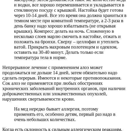
и водки, все хорошо перемешивается и укладывается в
стеклянную посуду с крышкой. Настойка будет готова
через 10-14 дней. Все это время она должна храниться в
темном месте при комнатной температуре, а 2-3 раза в
день банку надо хорошо взбалтывать (не открывая
крышки). Компресс делать на ночь. Сложенную в
несколько слоев марлю смочить в настойке, отжать и
положить на бронхи. Сверху – целлофан и утеплить
ватой. Прикрыть махровым полотенцем и одеялом,
оставить на 30-40 минут. Делать только если
температура тела в норме.
Непрерывное лечение с применением алоэ может
продолжаться не дольше 14 дней, затем обязательно надо
сделать перерыв. Имеются и некоторые противопоказания.
Сок алоэ не применяется при любых обострениях
хронических заболеваний внутренних органов, при наличии
доброкачественных или злокачественных опухолей,
нарушениях свертываемости крови.
На мед нередко бывает аллергия, поэтому
применять его, особенно детям, первый раз надо в
очень небольших количествах.
Когда есть склонность к сильным аллергическим реакциям,