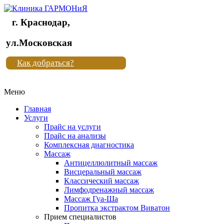
г. Краснодар,
Клиника
ул.Московская
"Новая
Как добраться?
жизнь"
Меню
Клиника
"Новая
Главная
жизнь"
Услуги
Прайс на услуги
Прайс на анализы
Комплексная диагностика
Массаж
Антицеллюлитный массаж
Висцеральный массаж
Классический массаж
Лимфодренажный массаж
Массаж Гуа-Ша
Пропитка экстрактом Виватон
Прием специалистов