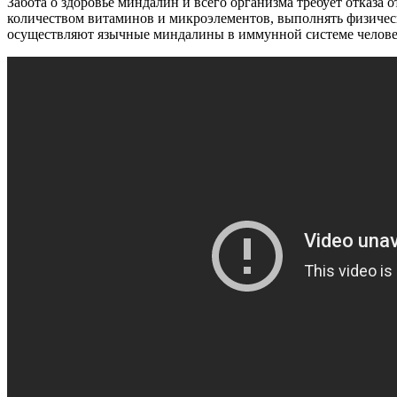
Забота о здоровье миндалин и всего организма требует отказ
количеством витаминов и микроэлементов, выполнять физичес
осуществляют язычные миндалины в иммунной системе челове