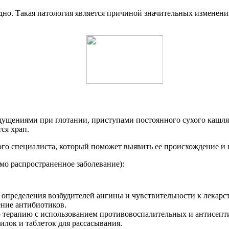
но. Такая патология является причиной значительных изменений
ениями при глотании, приступами постоянного сухого кашля б
ся храп.
го специалиста, который поможет выявить ее происхождение и 
мо распространенное заболевание):
я определения возбудителей ангины и чувствительности к лекар
ение антибиотиков.
терапию с использованием противовоспалительных и антисептич
лок и таблеток для рассасывания.