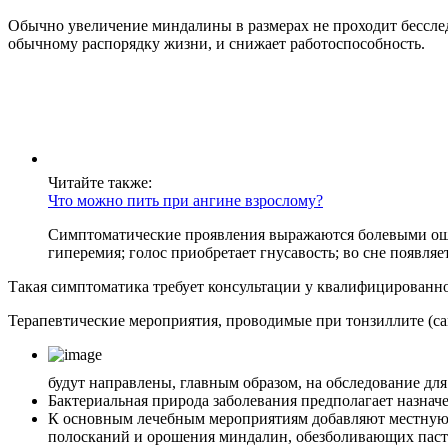
Обычно увеличение миндалины в размерах не проходит бесслед
обычному распорядку жизни, и снижает работоспособность.
Читайте также:
Что можно пить при ангине взрослому?
Симптоматические проявления выражаются болевыми ощущ
гиперемия; голос приобретает гнусавость; во сне появляет
Такая симптоматика требует консультации у квалифицированно
Терапевтические мероприятия, проводимые при тонзиллите (са
будут направлены, главным образом, на обследование дл
Бактериальная природа заболевания предполагает назнач
К основным лечебным мероприятиям добавляют местную 
полосканий и орошения миндалин, обезболивающих пасти