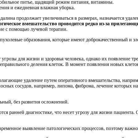
обильное питье, щадящий режим питания, витамины.
ния и ежедневная влажная уборка.
лина продолжает увеличиваться в размерах, назначается удале
гическое вмешательство проводится редко из-за прилегающи
ие с помощью лучевой терапии.
ухолевые образования, которые имеют доброкачественный и зл
угрозы для жизни и здоровья человека, однако их появление тр
еправильного деления клеток. В момент появления новых клеток
полагающие удаление путем оперативного вмешательства, наприм
сных сосудов, например, липома, фиброма, лечение которых на
ьный, без развития осложнений.
ся ранней диагностике, что несет угрозу для жизни пациента. 
евременное выявление патологических процессов, поэтому важн