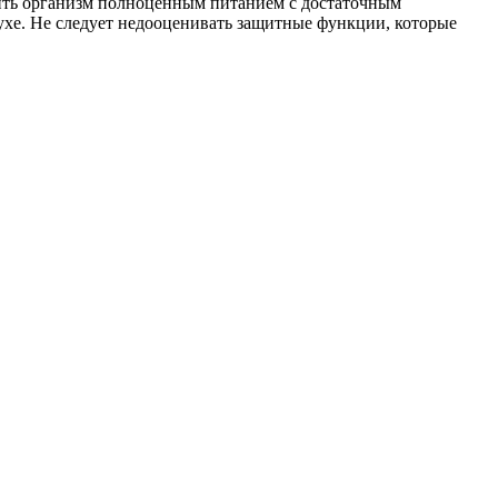
ечить организм полноценным питанием с достаточным
ухе. Не следует недооценивать защитные функции, которые