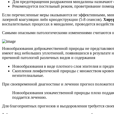
Для предотвращения раздражения миндалины назначают 
Рекомендуется постельный режим, проветривание помеще
Если перечисленные меры оказываются не эффективными, минда
лазерной коагуляции либо криодеструкции (5-8 сеансов).
Хирур
воспалительных процессах в миндалине, проводится воздейств
Самыми опасными патологическими изменениями считаются оп
Новообразования доброкачественной природы не представляют 
имеют вид небольших уплотнений, появившихся в результате н
причиной патологий различных видов и содержания
Новообразования в виде плотного слоя эпителия и пред
Скопления лимфатической природы с множеством кровено
неэпителиальные.
При своевременной диагностике и лечении прогноз положител
Новообразования злокачественной природы плохо поддают
поддается лечению.
Для благоприятных прогнозов и выздоровления требуется сво