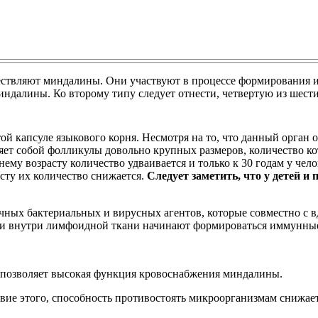
ствляют миндалины. Они участвуют в процессе формирования 
ндалины. Ко второму типу следует отнести, четвертую из шест
ой капсуле языкового корня. Несмотря на то, что данный орган
яет собой фолликулы довольно крупных размеров, количество ко
тнему возрасту количество удваивается и только к 30 годам у чел
сту их количество снижается.
Следует заметить, что у детей и
ичных бактериальных и вирусных агентов, которые совместно с 
 внутри лимфоидной ткани начинают формироваться иммунные к
 позволяет высокая функция кровоснабжения миндалины.
твие этого, способность противостоять микроорганизмам снижае