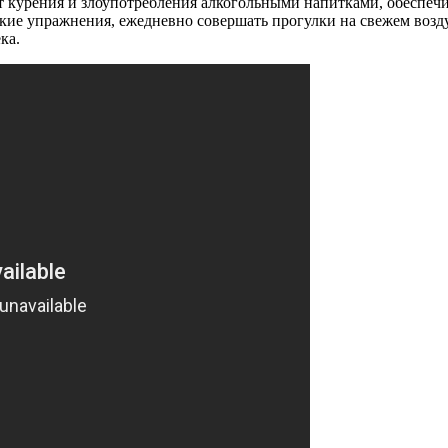
а от курения и злоупотребления алкогольными напитками, обесп
кие упражнения, ежедневно совершать прогулки на свежем возд
ка.