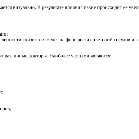
ается визуально. В результате влияния извне происходит ее ув
ани;
ленности слизистых желёз на фоне роста сплетений сосудов и з
ут различные факторы. Наиболее частыми являются:
е;
оров;