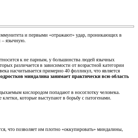
иммунитета и первыми «отражают» удар, проникающих в
и – язычную.
 относится к не парным, у большинства людей язычных
торых различается в зависимости от возрастной категории
овека насчитывается примерно 40 фолликул, что является
 подростков миндалина занимает практически всю область
вдыхаемым кислородом попадают в носоглотку человека.
летки, которые выступают в борьбу с патогенами.
тся, что позволяет им плотно «оккупировать» миндалины,