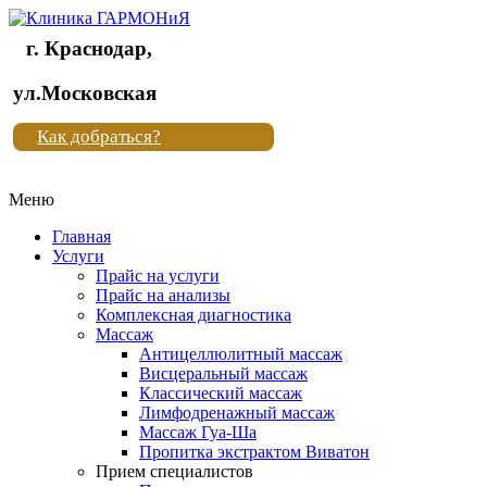
г. Краснодар,
Клиника
ул.Московская
"Новая
Как добраться?
жизнь"
Меню
Клиника
"Новая
Главная
жизнь"
Услуги
Прайс на услуги
Прайс на анализы
Комплексная диагностика
Массаж
Антицеллюлитный массаж
Висцеральный массаж
Классический массаж
Лимфодренажный массаж
Массаж Гуа-Ша
Пропитка экстрактом Виватон
Прием специалистов