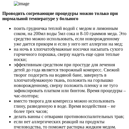
Проводить согревающие процедуры можно только при
нормальной температуре у больного
поить грудничка теплой водой с медом и лимонным
соком, на 200мл воды 5мл сока и 8-10 граммов меда. Это
средство можно использовать, если новорожденному
уже дается прикорм и если у него нет аллергии на мед;
на ночь в хлопчатобумажные носочки насыпать сухого
горчичного порошка, сверху надеть еще одни теплые
носки;
эффективным средством при простуде для лечения
детей до года является творожный компресс. Свежий
творог подогреть на водяной бане, завернуть в
хлопчатобумажную ткань, положить на горлышко
новорожденному, сверху положить пленку и не туго
зафиксировать платком или бинтом. Время процедуры –
час-полтора;
вместо творога для компресса можно использовать
глину, разведенную в воде. Время воздействия – не
более трех часов;
делать ванны с отварами противовоспалительных трав;
если нет аллергических реакций на продукты
пчеловодства, то поможет растирка жидким медом.