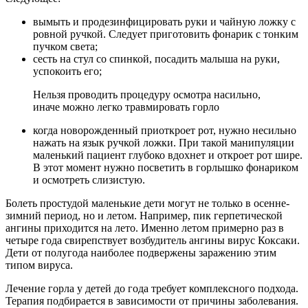
вымыть и продезинфицировать руки и чайную ложку с
ровной ручкой. Следует приготовить фонарик с тонким
пучком света;
сесть на стул со спинкой, посадить малыша на руки,
успокоить его;
Нельзя проводить процедуру осмотра насильно,
иначе можно легко травмировать горло
когда новорожденный приоткроет рот, нужно несильно
нажать на язык ручкой ложки. При такой манипуляции
маленький пациент глубоко вдохнет и откроет рот шире.
В этот момент нужно посветить в горлышко фонариком
и осмотреть слизистую.
Болеть простудой маленькие дети могут не только в осенне-
зимний период, но и летом. Например, пик герпетической
ангины приходится на лето. Именно летом примерно раз в
четыре года свирепствует возбудитель ангины вирус Коксаки.
Дети от полугода наиболее подвержены заражению этим
типом вируса.
Лечение горла у детей до года требует комплексного подхода.
Терапия подбирается в зависимости от причины заболевания.