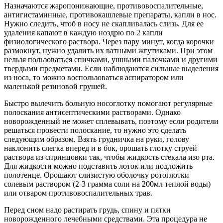
Назначаются жаропонижающие, противовоспалительные,
антигистаминные, противокашлевые препараты, капли в нос.
Нужно следить, чтоб в носу не скапливалась слизь. Для ее
удаления капают в каждую ноздрю по 2 капли
физиологического раствора. Через пару минут, когда корочки
размокнут, нужно удалить их ватными жгутиками. При этом
нельзя пользоваться спичками, ушными палочками и другими
твердыми предметами. Если наблюдаются сильные выделения
из носа, то можно воспользоваться аспиратором или
маленькой резиновой грушей.
Быстро вылечить больную носоглотку помогают регулярные
полоскания антисептическими растворами. Однако
новорожденный не может сплевывать, поэтому если родители
решаться провести полоскание, то нужно это сделать
следующим образом. Взять грудничка на руки, голову
наклонить слегка вперед и в бок, орошать глотку струей
раствора из спринцовки так, чтобы жидкость стекала изо рта.
Для жидкости можно подставить лоток или подложить
полотенце. Орошают слизистую оболочку ротоглотки
солевым раствором (2-3 грамма соли на 200мл теплой воды)
или отваром противовоспалительных трав.
Перед сном надо растирать грудь, спину и пятки
новорожденного лечебными средствами. Эта процедура не