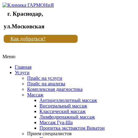
г. Краснодар,
Клиника
ул.Московская
"Новая
Как добраться?
жизнь"
Меню
Клиника
"Новая
Главная
жизнь"
Услуги
Прайс на услуги
Прайс на анализы
Комплексная диагностика
Массаж
Антицеллюлитный массаж
Висцеральный массаж
Классический массаж
Лимфодренажный массаж
Массаж Гуа-Ша
Пропитка экстрактом Виватон
Прием специалистов