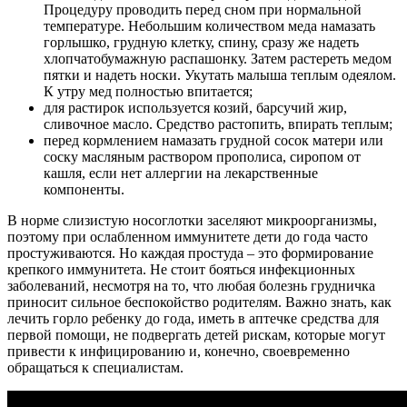
Процедуру проводить перед сном при нормальной
температуре. Небольшим количеством меда намазать
горлышко, грудную клетку, спину, сразу же надеть
хлопчатобумажную распашонку. Затем растереть медом
пятки и надеть носки. Укутать малыша теплым одеялом.
К утру мед полностью впитается;
для растирок используется козий, барсучий жир,
сливочное масло. Средство растопить, впирать теплым;
перед кормлением намазать грудной сосок матери или
соску масляным раствором прополиса, сиропом от
кашля, если нет аллергии на лекарственные
компоненты.
В норме слизистую носоглотки заселяют микроорганизмы,
поэтому при ослабленном иммунитете дети до года часто
простуживаются. Но каждая простуда – это формирование
крепкого иммунитета. Не стоит бояться инфекционных
заболеваний, несмотря на то, что любая болезнь грудничка
приносит сильное беспокойство родителям. Важно знать, как
лечить горло ребенку до года, иметь в аптечке средства для
первой помощи, не подвергать детей рискам, которые могут
привести к инфицированию и, конечно, своевременно
обращаться к специалистам.