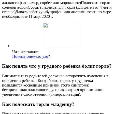
жидкости (например, сорбет или мороженое)Полоскать горло
соленой водойСсосать леденцы для горла (для детей от 4 лет и
старше)Давать ребенку ибупрофен или ацетаминофен по мере
необходимости11 мар. 2020 г.
Читайте также:
Почему онемело ухо?
Как понять что у грудного ребенка болит горло?
Внимательных родителей должны насторожить изменения в
поведении ребенка. Когда болит горло, у грудничка
появляются косвенные признаки этого симптома:
беспричинная плаксивость, усиливающаяся при глотании,
увеличение слюнотечения (гиперсаливация),
Как полоскать горло младенцу?
Попросите малыша набрать в рот немного воды, легонько