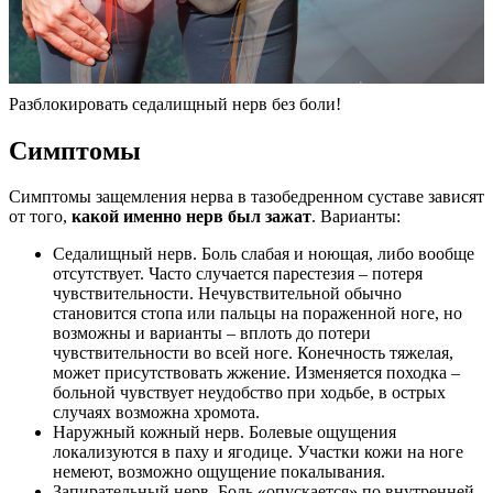
Разблокировать седалищный нерв без боли!
Симптомы
Симптомы защемления нерва в тазобедренном суставе зависят
от того,
какой именно нерв был зажат
. Варианты:
Седалищный нерв. Боль слабая и ноющая, либо вообще
отсутствует. Часто случается парестезия – потеря
чувствительности. Нечувствительной обычно
становится стопа или пальцы на пораженной ноге, но
возможны и варианты – вплоть до потери
чувствительности во всей ноге. Конечность тяжелая,
может присутствовать жжение. Изменяется походка –
больной чувствует неудобство при ходьбе, в острых
случаях возможна хромота.
Наружный кожный нерв. Болевые ощущения
локализуются в паху и ягодице. Участки кожи на ноге
немеют, возможно ощущение покалывания.
Запирательный нерв. Боль «опускается» по внутренней