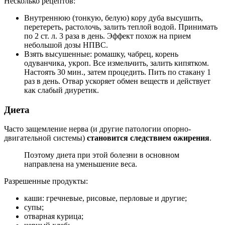
Несколько рецептов:
Внутреннюю (тонкую, белую) кору дуба высушить,
перетереть, растолочь, залить теплой водой. Принимать
по 2 ст. л. 3 раза в день. Эффект похож на прием
небольшой дозы НПВС.
Взять высушенные: ромашку, чабрец, корень
одуванчика, укроп. Все измельчить, залить кипятком.
Настоять 30 мин., затем процедить. Пить по стакану 1
раз в день. Отвар ускоряет обмен веществ и действует
как слабый диуретик.
Диета
Часто защемление нерва (и другие патологии опорно-
двигательной системы)
становится следствием ожирения
.
Поэтому диета при этой болезни в основном
направлена на уменьшение веса.
Разрешенные продукты:
каши: гречневые, рисовые, перловые и другие;
супы;
отварная курица;