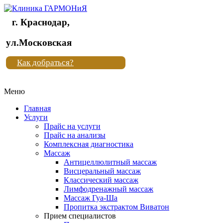
г. Краснодар,
Клиника
ул.Московская
"Новая
Как добраться?
жизнь"
Меню
Клиника
"Новая
Главная
жизнь"
Услуги
Прайс на услуги
Прайс на анализы
Комплексная диагностика
Массаж
Антицеллюлитный массаж
Висцеральный массаж
Классический массаж
Лимфодренажный массаж
Массаж Гуа-Ша
Пропитка экстрактом Виватон
Прием специалистов