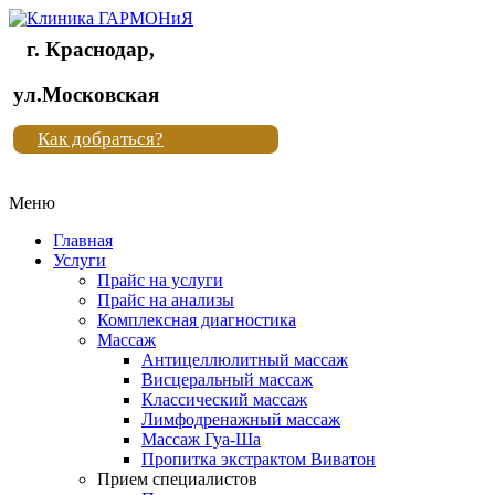
г. Краснодар,
Клиника
ул.Московская
"Новая
Как добраться?
жизнь"
Меню
Клиника
"Новая
Главная
жизнь"
Услуги
Прайс на услуги
Прайс на анализы
Комплексная диагностика
Массаж
Антицеллюлитный массаж
Висцеральный массаж
Классический массаж
Лимфодренажный массаж
Массаж Гуа-Ша
Пропитка экстрактом Виватон
Прием специалистов