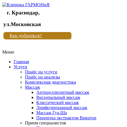
г. Краснодар,
Клиника
ул.Московская
"Новая
Как добраться?
жизнь"
Меню
Клиника
"Новая
Главная
жизнь"
Услуги
Прайс на услуги
Прайс на анализы
Комплексная диагностика
Массаж
Антицеллюлитный массаж
Висцеральный массаж
Классический массаж
Лимфодренажный массаж
Массаж Гуа-Ша
Пропитка экстрактом Виватон
Прием специалистов