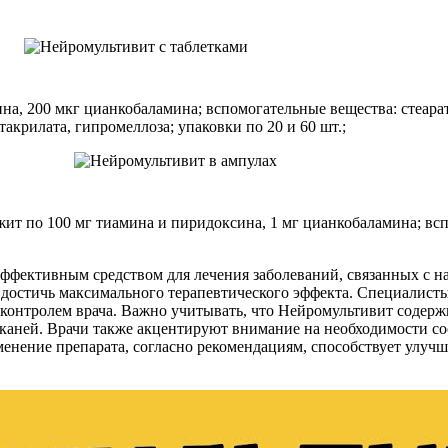
сина, 200 мкг цианкобаламина; вспомогательные вещества: стеар
акрилата, гипромеллоза; упаковки по 20 и 60 шт.;
держит по 100 мг тиамина и пиридоксина, 1 мг цианкобаламина; в
 эффективным средством для лечения заболеваний, связанных с
достичь максимального терапевтического эффекта. Специалисты 
д контролем врача. Важно учитывать, что Нейромультивит содер
каней. Врачи также акцентируют внимание на необходимости с
менение препарата, согласно рекомендациям, способствует улу