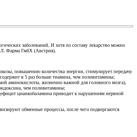
логических заболеваний. И хотя по составу лекарство можно
.Л. Фарма ГмбХ (Австрия).
люкозы, повышению количества энергии, стимулирует передачу
содержит в 5 раз больше тиамина, чем поливитамины;
мой аминокислоты, жизненно важной для головного мозга),
иридоксина, чем поливитамины;
; дефицит цианкобаламина приводит к нарушениям нервной
тивизируют обменные процессы, после чего подвергаются