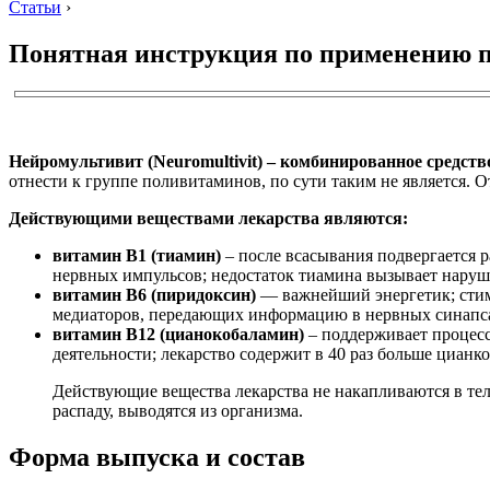
Статьи
›
Понятная инструкция по применению 
Нейромультивит (Neuromultivit) – комбинированное средст
отнести к группе поливитаминов, по сути таким не является. 
Действующими веществами лекарства являются:
витамин B1 (тиамин)
– после всасывания подвергается 
нервных импульсов; недостаток тиамина вызывает наруш
витамин B6 (пиридоксин)
— важнейший энергетик; стиму
медиаторов, передающих информацию в нервных синапсах
витамин В12 (цианокобаламин)
– поддерживает процесс
деятельности; лекарство содержит в 40 раз больше циан
Действующие вещества лекарства не накапливаются в тел
распаду, выводятся из организма.
Форма выпуска и состав