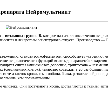
препарата Нейромультивит
во – витамины группы В
, которое назначают для лечения невро
Относится к лекарствам рецептурного отпуска. Производство — Г
разложению, становится коферментом; способствует усвоению г
ение неврологических функций вплоть до параличей; лекарство 
лирует синтез аминокислот (особенно, триптофана – незамени
 (соединениях клеток); лекарство содержит в 20 раз больше п
 синтеза клеток крови, гемоглобина, белка, развитие нейронов
кобаламина, чем поливитамины.
е человека. Они поступают в кровь, доставляются к тканям, ак