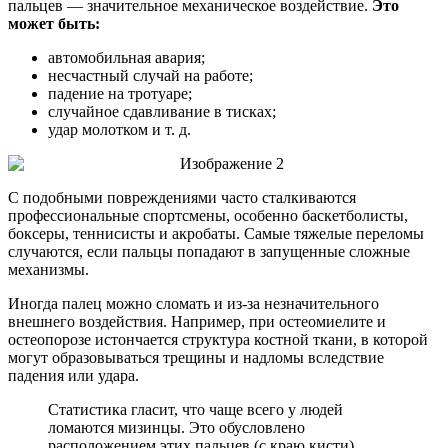
пальцев — значительное механическое воздействие.
Это
может быть:
автомобильная авария;
несчастный случай на работе;
падение на тротуаре;
случайное сдавливание в тисках;
удар молотком и т. д.
С подобными повреждениями часто сталкиваются
профессиональные спортсмены, особенно баскетболисты,
боксеры, теннисисты и акробаты. Самые тяжелые переломы
случаются, если пальцы попадают в запущенные сложные
механизмы.
Иногда палец можно сломать и из-за незначительного
внешнего воздействия. Например, при остеомиелите и
остеопорозе истончается структура костной ткани, в которой
могут образовываться трещины и надломы вследствие
падения или удара.
Статистика гласит, что чаще всего у людей
ломаются мизинцы. Это обусловлено
расположением этих пальцев (с краю кисти).