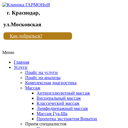
г. Краснодар,
Клиника
ул.Московская
"Новая
Как добраться?
жизнь"
Меню
Клиника
"Новая
Главная
жизнь"
Услуги
Прайс на услуги
Прайс на анализы
Комплексная диагностика
Массаж
Антицеллюлитный массаж
Висцеральный массаж
Классический массаж
Лимфодренажный массаж
Массаж Гуа-Ша
Пропитка экстрактом Виватон
Прием специалистов