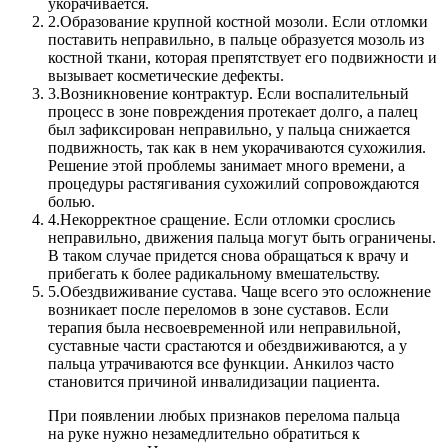
укорачивается.
2.
Образование крупной костной мозоли. Если отломки
поставить неправильно, в пальце образуется мозоль из
костной ткани, которая препятствует его подвижности и
вызывает косметические дефекты.
3.
Возникновение контрактур. Если воспалительный
процесс в зоне повреждения протекает долго, а палец
был зафиксирован неправильно, у пальца снижается
подвижность, так как в нем укорачиваются сухожилия.
Решение этой проблемы занимает много времени, а
процедуры растягивания сухожилий сопровождаются
болью.
4.
Некорректное сращение. Если отломки срослись
неправильно, движения пальца могут быть ограничены.
В таком случае придется снова обращаться к врачу и
прибегать к более радикальному вмешательству.
5.
Обездвиживание сустава. Чаще всего это осложнение
возникает после переломов в зоне суставов. Если
терапия была несвоевременной или неправильной,
суставные части срастаются и обездвиживаются, а у
пальца утрачиваются все функции. Анкилоз часто
становится причиной инвалидизации пациента.
При появлении любых признаков перелома пальца
на руке нужно незамедлительно обратиться к