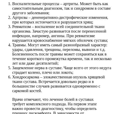
Воспалительные процессы – артриты. Может быть как
самостоятельным диагнозом, так и синдромом в составе
другого заболевания;
Артрозы – дененеративно-дистрофические изменения,
при которых истончается и разрушается хрящ;
Ревматизм – воспаление всей соединительной ткани
организма. Зачастую развивается после перенесенной
инфекции, например, ангины. При ревматизме
нарушается кровоснабжение мягких оболочек сустава;
Травмы. Могут иметь самый разнообразный характер:
удары, сдавления, трещины, переломы, вывихи и т.д.
Болезненность после травмы может сохраняться как в
течение короткого промежутка времени, так и несколько
лет или даже десятилетий;
Защемление нерва в суставе. Чаще всего от этого недуга
страдает колено, плечо или локоть;
Хондросаркома – злокачественная опухоль хрящевой
ткани сустава. Встречается довольно редко и в
большинстве случаев развивается одновременно с
саркомой костей.
Врачи отмечают, что лечение болей в суставах
требует комплексного подхода. На первом этапе
важно провести диагностику, чтобы определить
причину дискомфорта. В зависимости от