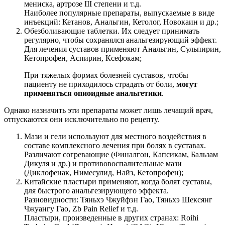
мениска, артрозе III степени и т.д.
Наиболее популярные препараты, выпускаемые в виде
инъекций: Кетанов, Анальгин, Кетолог, Новокаин и др.;
Обезболивающие таблетки. Их следует принимать
регулярно, чтобы сохранялся анальгезирующий эффект.
Для лечения суставов применяют Анальгин, Сульпирин,
Кетопрофен, Аспирин, Ксефокам;
При тяжелых формах болезней суставов, чтобы
пациенту не приходилось страдать от боли,
могут
применяться опиоидные анальгетики
.
Однако назначить эти препараты может лишь лечащий врач,
отпускаются они исключительно по рецепту.
Мази и гели используют для местного воздействия в
составе комплексного лечения при болях в суставах.
Различают согревающие (Финалгон, Капсикам, Бальзам
Дикуля и др.) и противовоспалительные мази
(Диклофенак, Нимесулид, Найз, Кетопрофен);
Китайские пластыри применяют, когда болят суставы,
для быстрого анальгезирующего эффекта.
Разновидности: Тяньхэ Чжуйфэн Гао, Тяньхэ Шексянг
Чжуангу Гао, Zb Pain Relief и т.д.
Пластыри, произведенные в других странах: Roihi