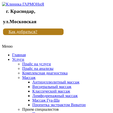
г. Краснодар,
Клиника
ул.Московская
"Новая
Как добраться?
жизнь"
Меню
Клиника
"Новая
Главная
жизнь"
Услуги
Прайс на услуги
Прайс на анализы
Комплексная диагностика
Массаж
Антицеллюлитный массаж
Висцеральный массаж
Классический массаж
Лимфодренажный массаж
Массаж Гуа-Ша
Пропитка экстрактом Виватон
Прием специалистов