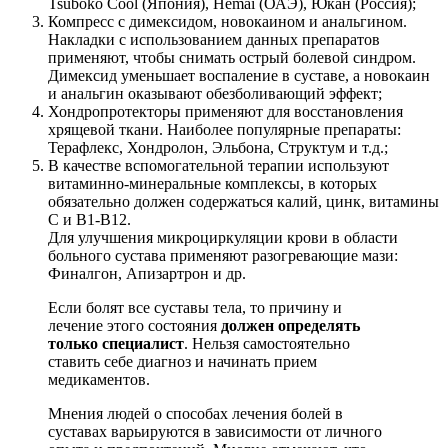
Tsuboko Cool (Япония), Hemai (ОАЭ), Юкан (Россия);
Компресс с димексидом, новокаином и анальгином.
Накладки с использованием данных препаратов
применяют, чтобы снимать острый болевой синдром.
Димексид уменьшает воспаление в суставе, а новокаин
и анальгин оказывают обезболивающий эффект;
Хондропротекторы применяют для восстановления
хрящевой ткани. Наиболее популярные препараты:
Терафлекс, Хондролон, Эльбона, Структум и т.д.;
В качестве вспомогательной терапии используют
витаминно-минеральные комплексы, в которых
обязательно должен содержаться калий, цинк, витамины
С и В1-В12.
Для улучшения микроциркуляции крови в области
больного сустава применяют разогревающие мази:
Финалгон, Апизартрон и др.
Если болят все суставы тела, то причину и
лечение этого состояния
должен определять
только специалист
. Нельзя самостоятельно
ставить себе диагноз и начинать прием
медикаментов.
Мнения людей о способах лечения болей в
суставах варьируются в зависимости от личного