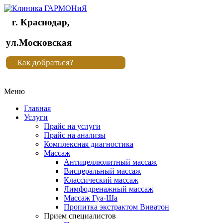
г. Краснодар,
Клиника
ул.Московская
"Новая
Как добраться?
жизнь"
Меню
Клиника
"Новая
Главная
жизнь"
Услуги
Прайс на услуги
Прайс на анализы
Комплексная диагностика
Массаж
Антицеллюлитный массаж
Висцеральный массаж
Классический массаж
Лимфодренажный массаж
Массаж Гуа-Ша
Пропитка экстрактом Виватон
Прием специалистов