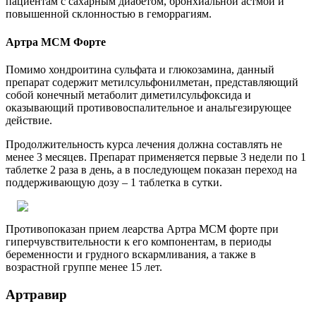
пациентам с сахарным диабетом, бронхиальной астмой и
повышенной склонностью в геморрагиям.
Артра МСМ Форте
Помимо хондроитина сульфата и глюкозамина, данный
препарат содержит метилсульфонилметан, представляющий
собой конечный метаболит диметилсульфоксида и
оказывающий противовоспалительное и анальгезирующее
действие.
Продолжительность курса лечения должна составлять не
менее 3 месяцев. Препарат применяется первые 3 недели по 1
таблетке 2 раза в день, а в последующем показан переход на
поддерживающую дозу – 1 таблетка в сутки.
Противопоказан прием леарства Артра МСМ форте при
гиперчувствительности к его компонентам, в периоды
беременности и грудного вскармливания, а также в
возрастной группе менее 15 лет.
Артравир