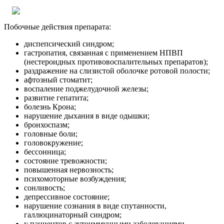
Побочные действия препарата:
диспепсический синдром;
гастропатия, связанная с применением НПВП
(нестероидных противовоспалительных препаратов);
раздражение на слизистой оболочке ротовой полости;
афтозный стоматит;
воспаление поджелудочной железы;
развитие гепатита;
болезнь Крона;
нарушение дыхания в виде одышки;
бронхоспазм;
головные боли;
головокружение;
бессонница;
состояние тревожности;
повышенная нервозность;
психомоторные возбуждения;
сонливость;
депрессивное состояние;
нарушение сознания в виде спутанности,
галлюцинаторный синдром;
у пациентов с аутоиммунными заболеваниями