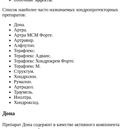
Список наиболее часто назначаемых хондропротекторных
препаратов:
Дона.
Артра.
Артра МСМ Форте.
Артравир.
Алфлутоп.
Терафлекс.
Терафлекс Адванс.
Терафлекс Хондрокрем Форте.
Терафлекс М.
Структум.
Хондролон.
Румалон.
Артрадол.
Траумель.
Инолтра.
Хондроксид.
Дона
Препарат Дона содержит в качестве активного компонента