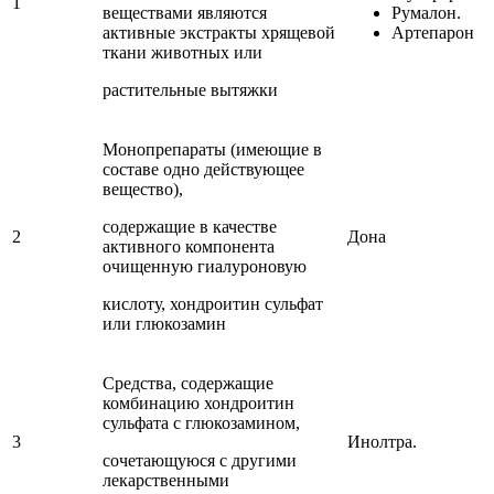
1
веществами являются
Румалон.
активные экстракты хрящевой
Артепарон
ткани животных или
растительные вытяжки
Монопрепараты (имеющие в
составе одно действующее
вещество),
содержащие в качестве
2
Дона
активного компонента
очищенную гиалуроновую
кислоту, хондроитин сульфат
или глюкозамин
Средства, содержащие
комбинацию хондроитин
сульфата с глюкозамином,
3
Инолтра.
сочетающуюся с другими
лекарственными