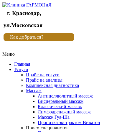
г. Краснодар,
Клиника
ул.Московская
"Новая
Как добраться?
жизнь"
Меню
Клиника
"Новая
Главная
жизнь"
Услуги
Прайс на услуги
Прайс на анализы
Комплексная диагностика
Массаж
Антицеллюлитный массаж
Висцеральный массаж
Классический массаж
Лимфодренажный массаж
Массаж Гуа-Ша
Пропитка экстрактом Виватон
Прием специалистов