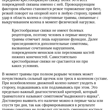
повреждений связаны именно с ней. Провоцирующим
фактором обычно становится резкое торможение при беге,
резкий поворот на опорной ноге в любую сторону, прямой
удар в область колена и спортивные травмы, связанные с
выкручиванием колена в момент физической нагрузки.
Крестообразные связки не имеют болевых
рецепторов, поэтому человек в первые минуты
травмы отмечает лишь нарушение функции. Далее
присоединяются дополнительные симптомы,
вызванные сочетанным нарушением,
повреждением менисков или переломами костей
нижних конечностей. Самостоятельно
крестообразные связки не срастаются ни при
каких условиях.
В момент травмы при полном разрыве человек может
почувствовать сильный щелчок или треск в коленном суставе.
При возобновлении движений колено начнет уходить в
сторону, подкашиваясь или подламываясь при этом. Это
предельно важный диагностический критерий, который
травматологи называют симптомом”выдвижного ящика”.
Достоверно выявить его наличие можно в первые часы или
спустя три дня, так как сформировавшаяся в результате
травмы гематома не позволит отследить смещение костных