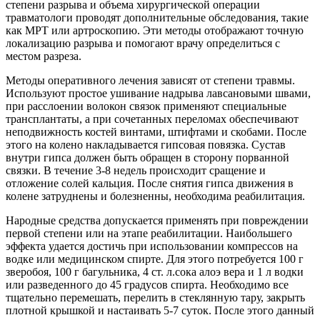
степени разрыва и объема хирургической операции
травматологи проводят дополнительные обследования, такие
как МРТ или артроскопию. Эти методы отображают точную
локализацию разрыва и помогают врачу определиться с
местом разреза.
Методы оперативного лечения зависят от степени травмы.
Используют простое ушивание надрыва лавсановыми швами,
при расслоении волокон связок применяют специальные
трансплантаты, а при сочетанных переломах обеспечивают
неподвижность костей винтами, штифтами и скобами. После
этого на колено накладывается гипсовая повязка. Сустав
внутри гипса должен быть обращен в сторону порванной
связки. В течение 3-8 недель происходит сращение и
отложение солей кальция. После снятия гипса движения в
колене затруднены и болезненны, необходима реабилитация.
Народные средства допускается применять при повреждении
первой степени или на этапе реабилитации. Наибольшего
эффекта удается достичь при использовании компрессов на
водке или медицинском спирте. Для этого потребуется 100 г
зверобоя, 100 г багульника, 4 ст. л.сока алоэ вера и 1 л водки
или разведенного до 45 градусов спирта. Необходимо все
тщательно перемешать, перелить в стеклянную тару, закрыть
плотной крышкой и настаивать 5-7 суток. После этого данный