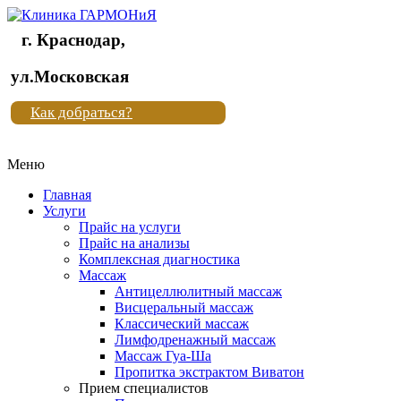
г. Краснодар,
Клиника
ул.Московская
"Новая
Как добраться?
жизнь"
Меню
Клиника
"Новая
Главная
жизнь"
Услуги
Прайс на услуги
Прайс на анализы
Комплексная диагностика
Массаж
Антицеллюлитный массаж
Висцеральный массаж
Классический массаж
Лимфодренажный массаж
Массаж Гуа-Ша
Пропитка экстрактом Виватон
Прием специалистов