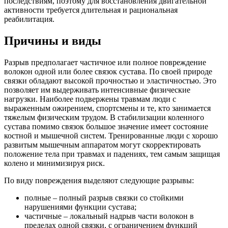
последствиям, поэтому для восстановления двигательной
активности требуется длительная и рациональная
реабилитация.
Причины и виды
Разрыв предполагает частичное или полное повреждение
волокон одной или более связок сустава. По своей природе
связки обладают высокой прочностью и эластичностью. Это
позволяет им выдерживать интенсивные физические
нагрузки. Наиболее подвержены травмам люди с
выраженным ожирением, спортсмены и те, кто занимается
тяжелым физическим трудом. В стабилизации коленного
сустава помимо связок большое значение имеет состояние
костной и мышечной систем. Тренированные люди с хорошо
развитым мышечным аппаратом могут скорректировать
положение тела при травмах и падениях, тем самым защищая
колено и минимизируя риск.
По виду повреждения выделяют следующие разрывы:
полные – полный разрыв связки со стойкими
нарушениями функции сустава;
частичные – локальный надрыв части волокон в
пределах одной связки, с ограничением функций