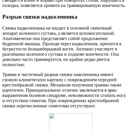
смещается влево и вправо при поворотах стопы. Нарушается
походка, появляется хромота на травмированную конечность.
Разрыв связки надколенника
Связка надколенника не входит в основной связочный
аппарат коленного сустава, а является вспомогательной.
Анатомически она представляет собой продолжение
бедренной мышцы. Проходя через надколенник, крепится к
бугристости большеберцовой кости. Активно участвует в
разгибании коленного сустава и подъеме конечности. Она
довольно часто травмируется, но крайне редко рвется
полностью.
Травма и частичный разрыв связки наколенника имеют
схожую клиническую картину с повреждением передней
крестообразной связки. Механизм получения травмы также
идентичен. Принципиальное отличие заключается в ярко
выраженном болевом синдроме, невозможности сгибать ногу
и отсутствии гематом. При повреждениях крестообразной
связки перечисленные симптомы отсутствуют.