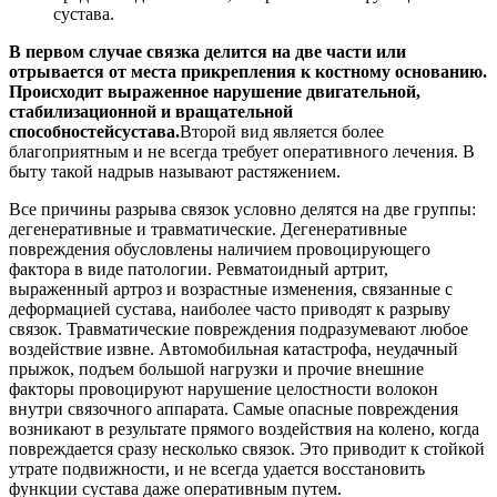
сустава.
В первом случае связка делится на две части или
отрывается от места прикрепления к костному основанию.
Происходит выраженное нарушение двигательной,
стабилизационной и вращательной
способностей
сустава.
Второй вид является более
благоприятным и не всегда требует оперативного лечения. В
быту такой надрыв называют растяжением.
Все причины разрыва связок условно делятся на две группы:
дегенеративные и травматические. Дегенеративные
повреждения обусловлены наличием провоцирующего
фактора в виде патологии. Ревматоидный артрит,
выраженный артроз и возрастные изменения, связанные с
деформацией сустава, наиболее часто приводят к разрыву
связок. Травматические повреждения подразумевают любое
воздействие извне. Автомобильная катастрофа, неудачный
прыжок, подъем большой нагрузки и прочие внешние
факторы провоцируют нарушение целостности волокон
внутри связочного аппарата. Самые опасные повреждения
возникают в результате прямого воздействия на колено, когда
повреждается сразу несколько связок. Это приводит к стойкой
утрате подвижности, и не всегда удается восстановить
функции сустава даже оперативным путем.