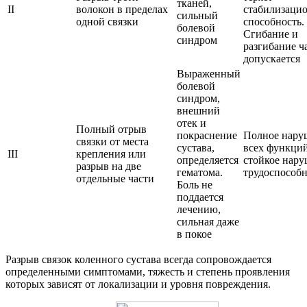
тканей,
II
волокон в пределах
стабилизаци
сильный
одной связки
способность.
болевой
Сгибание и
синдром
разгибание ч
допускается
Выраженный
болевой
синдром,
внешний
отек и
Полный отрыв
покраснение
Полное нару
связки от места
сустава,
всех функций
III
крепления или
определяется
стойкое нар
разрыв на две
гематома.
трудоспособ
отдельные части
Боль не
поддается
лечению,
сильная даже
в покое
Разрыв связок коленного сустава всегда сопровождается
определенными симптомами, тяжесть и степень проявления
которых зависят от локализации и уровня повреждения.