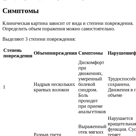
Симптомы
Клиническая картина зависит от вида и степени повреждения.
Определить объем поражения можно самостоятельно.
Выделяют 3 степени повреждения:
Степень
Объем
повреждения
Симптомы
Нарушение
ф
повреждения
Дискомфорт
при
движениях,
умеренный
Трудоспособ
Надрыв нескольких
болевой
сохранена.
I
краевых волокон
синдром.
Движения в 
Боль
объеме
проходит
при приеме
анальгетиков
Нарушается
вращательна
Выраженный
функция. Сус
отек мягких
Разрыв трети
теряет