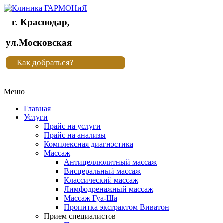
г. Краснодар,
Клиника
ул.Московская
"Новая
Как добраться?
жизнь"
Меню
Клиника
"Новая
Главная
жизнь"
Услуги
Прайс на услуги
Прайс на анализы
Комплексная диагностика
Массаж
Антицеллюлитный массаж
Висцеральный массаж
Классический массаж
Лимфодренажный массаж
Массаж Гуа-Ша
Пропитка экстрактом Виватон
Прием специалистов