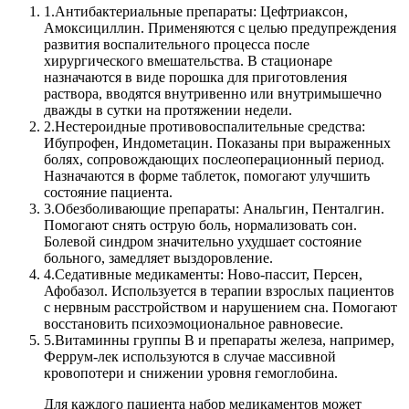
1.
Антибактериальные препараты: Цефтриаксон,
Амоксициллин. Применяются с целью предупреждения
развития воспалительного процесса после
хирургического вмешательства. В стационаре
назначаются в виде порошка для приготовления
раствора, вводятся внутривенно или внутримышечно
дважды в сутки на протяжении недели.
2.
Нестероидные противовоспалительные средства:
Ибупрофен, Индометацин. Показаны при выраженных
болях, сопровождающих послеоперационный период.
Назначаются в форме таблеток, помогают улучшить
состояние пациента.
3.
Обезболивающие препараты: Анальгин, Пенталгин.
Помогают снять острую боль, нормализовать сон.
Болевой синдром значительно ухудшает состояние
больного, замедляет выздоровление.
4.
Седативные медикаменты: Ново-пассит, Персен,
Афобазол. Используется в терапии взрослых пациентов
с нервным расстройством и нарушением сна. Помогают
восстановить психоэмоциональное равновесие.
5.
Витаминны группы В и препараты железа, например,
Феррум-лек используются в случае массивной
кровопотери и снижении уровня гемоглобина.
Для каждого пациента набор медикаментов может