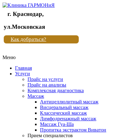
г. Краснодар,
Клиника
ул.Московская
"Новая
Как добраться?
жизнь"
Меню
Клиника
"Новая
Главная
жизнь"
Услуги
Прайс на услуги
Прайс на анализы
Комплексная диагностика
Массаж
Антицеллюлитный массаж
Висцеральный массаж
Классический массаж
Лимфодренажный массаж
Массаж Гуа-Ша
Пропитка экстрактом Виватон
Прием специалистов