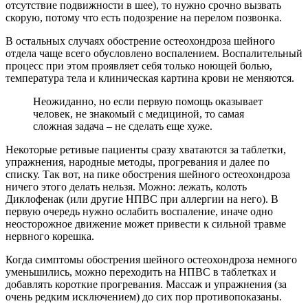
отсутствие подвижности в шее), то нужно срочно вызвать
скорую, потому что есть подозрение на перелом позвонка.
В остальных случаях обострение остеохондроза шейного
отдела чаще всего обусловлено воспалением. Воспалительный
процесс при этом проявляет себя только ноющей болью,
температура тела и клиническая картина крови не меняются.
Неожиданно, но если первую помощь оказывает
человек, не знакомый с медициной, то самая
сложная задача – не сделать еще хуже.
Некоторые ретивые пациенты сразу хватаются за таблетки,
упражнения, народные методы, прогревания и далее по
списку. Так вот, на пике обострения шейного остеохондроза
ничего этого делать нельзя. Можно: лежать, колоть
Диклофенак (или другие НПВС при аллергии на него). В
первую очередь нужно ослабить воспаление, иначе одно
неосторожное движение может привести к сильной травме
нервного корешка.
Когда симптомы обострения шейного остеохондроза немного
уменьшились, можно переходить на НПВС в таблетках и
добавлять короткие прогревания. Массаж и упражнения (за
очень редким исключением) до сих пор противопоказаны.