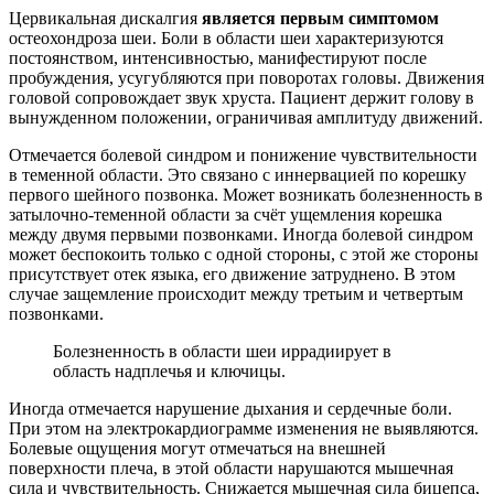
Цервикальная дискалгия
является первым симптомом
остеохондроза шеи. Боли в области шеи характеризуются
постоянством, интенсивностью, манифестируют после
пробуждения, усугубляются при поворотах головы. Движения
головой сопровождает звук хруста. Пациент держит голову в
вынужденном положении, ограничивая амплитуду движений.
Отмечается болевой синдром и понижение чувствительности
в теменной области. Это связано с иннервацией по корешку
первого шейного позвонка. Может возникать болезненность в
затылочно-теменной области за счёт ущемления корешка
между двумя первыми позвонками. Иногда болевой синдром
может беспокоить только с одной стороны, с этой же стороны
присутствует отек языка, его движение затруднено. В этом
случае защемление происходит между третьим и четвертым
позвонками.
Болезненность в области шеи иррадиирует в
область надплечья и ключицы.
Иногда отмечается нарушение дыхания и сердечные боли.
При этом на электрокардиограмме изменения не выявляются.
Болевые ощущения могут отмечаться на внешней
поверхности плеча, в этой области нарушаются мышечная
сила и чувствительность. Снижается мышечная сила бицепса,