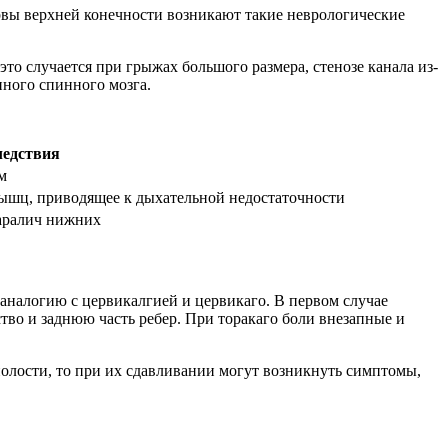
рвы верхней конечности возникают такие неврологические
то случается при грыжах большого размера, стенозе канала из-
нного спинного мозга.
ледствия
м
мышц, приводящее к дыхательной недостаточности
паралич нижних
аналогию с цервикалгией и цервикаго. В первом случае
тво и заднюю часть ребер. При торакаго боли внезапные и
олости, то при их сдавливании могут возникнуть симптомы,