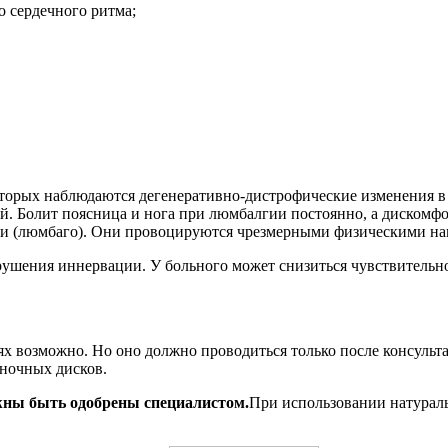
о сердечного ритма;
 которых наблюдаются дегенеративно-дистрофические изменения 
й. Болит поясница и нога при люмбалгии постоянно, а дискомфо
и (люмбаго). Они провоцируются чрезмерными физическими нагр
шения иннервации. У больного может снизиться чувствительно
 возможно. Но оно должно проводиться только после консульта
ночных дисков.
жны быть одобрены специалистом.
При использовании натурал