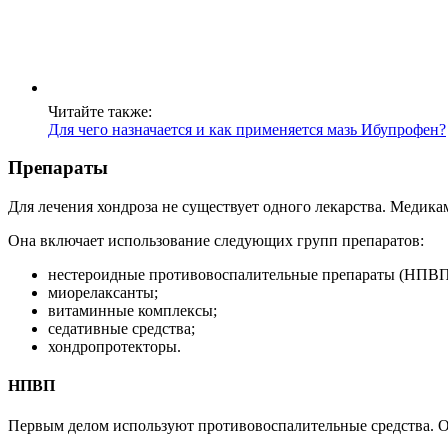
Читайте также:
Для чего назначается и как применяется мазь Ибупрофен?
Препараты
Для лечения хондроза не существует одного лекарства. Медика
Она включает использование следующих групп препаратов:
нестероидные противовоспалительные препараты (НПВП
миорелаксанты;
витаминные комплексы;
седативные средства;
хондропротекторы.
НПВП
Первым делом используют противовоспалительные средства. 