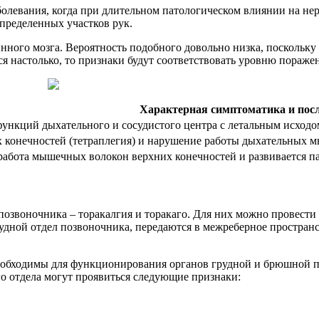
болевания, когда при длительном патологическом влиянии на не
пределенных участков рук.
ого мозга. Вероятность подобного довольно низка, поскольку э
я настолько, то признаки будут соответствовать уровню пораже
Характерная симптоматика и пос
ункций дыхательного и сосудистого центра с летальным исходо
х конечностей (тетраплегия) и нарушение работы дыхательных 
работа мышечных волокон верхних конечностей и развивается 
озвоночника – торакалгия и торакаго. Для них можно провести 
удной отдел позвоночника, передаются в межреберное пространс
необходимы для функционирования органов грудной и брюшной п
о отдела могут проявиться следующие признаки: