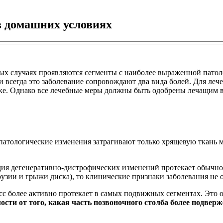
в домашних условиях
ных случаях проявляются сегменты с наиболее выраженной патол
 всегда это заболевание сопровождают два вида болей. Для леч
ке. Однако все лечебные меры должны быть одобрены лечащим в
 патологические изменения затрагивают только хрящевую ткань 
адия дегенеративно-дистрофических изменений протекает обычно
узии и грыжи диска), то клинические признаки заболевания не о
с более активно протекает в самых подвижных сегментах. Это о
ости от того, какая часть позвоночного столба более подвер