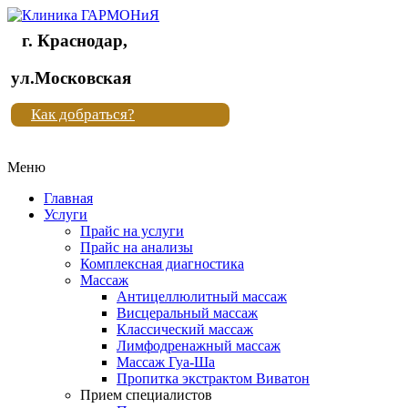
г. Краснодар,
Клиника
ул.Московская
"Новая
Как добраться?
жизнь"
Меню
Клиника
"Новая
Главная
жизнь"
Услуги
Прайс на услуги
Прайс на анализы
Комплексная диагностика
Массаж
Антицеллюлитный массаж
Висцеральный массаж
Классический массаж
Лимфодренажный массаж
Массаж Гуа-Ша
Пропитка экстрактом Виватон
Прием специалистов