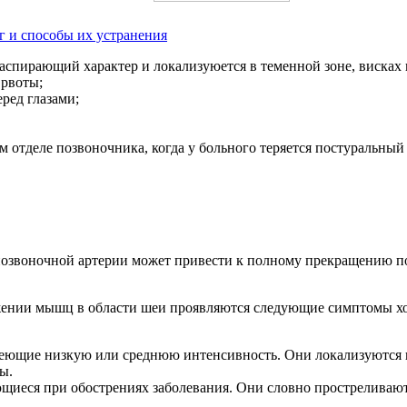
г и способы их устранения
аспирающий характер и локализуюется в теменной зоне, висках 
 рвоты;
ред глазами;
тделе позвоночника, когда у больного теряется постуральный тон
озвоночной артерии может привести к полному прекращению пост
ении мышц в области шеи проявляются следующие симптомы хо
ющие низкую или среднюю интенсивность. Они локализуются в 
ы.
иеся при обострениях заболевания. Они словно простреливают,