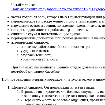
Читайте также:
Почему возникают судороги? Что это такое? Виды судоро
частая головная боль, которая имеет пульсирующий или р
периодическое головокружение с приступами тошноты и
нарушение остроты зрения, появление пелены и мушек пе
потеря координации и проблемы с равновесием;
снижение слуха и постоянный шум в ушах;
периодические дроп-атаки при резком движении в шейном о
астенический синдром:
снижение работоспособности и концентрации;
ухудшение памяти;
раздражительность;
хроническая усталость.
При сильных изменениях в шейном отделе сдавливание п
вертебробазилярном бассейне.
При повреждении нервных корешков и патологическом напряж
1.
Болевой синдром. Он подразделяется на два вида:
Цервикалгия – хронические болевые ощущения, име
этого типа усиливается при резких поворотах голов
2.
Цервикаго – острые болевые ощущения, проявляющ
ощущает цервикалгию.