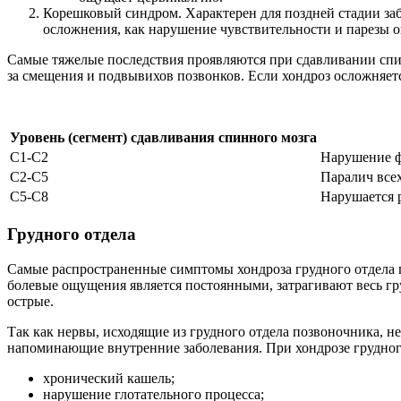
Корешковый синдром. Характерен для поздней стадии за
осложнения, как нарушение чувствительности и парезы о
Самые тяжелые последствия проявляются при сдавливании спинн
за смещения и подвывихов позвонков. Если хондроз осложняетс
Уровень (сегмент) сдавливания спинного мозга
C1-C2
Нарушение ф
C2-C5
Паралич все
C5-C8
Нарушается 
Грудного отдела
Самые распространенные симптомы хондроза грудного отдела п
болевые ощущения является постоянными, затрагивают весь гр
острые.
Так как нервы, исходящие из грудного отдела позвоночника, 
напоминающие внутренние заболевания.
При хондрозе грудног
хронический кашель;
нарушение глотательного процесса;