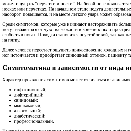
может ощущать “перчатки и носки”. На босой ноге появляется
носках или перчатках. На начальном этапе недуга двигательных
наоборот, повышается, и на месте легкого удара может образов
Среди симптомов, которые уже начинают настораживать больши
могут избавиться от чувства зябкости в конечностях и простр
слабость в ногах. Походка становится неустойчивой, так как н
на пятку.
Далее человек перестает ощущать прикосновение холодных и го
ног истончается и приобретает синюшный оттенок, пациенту т
Симптоматика в зависимости от вида н
Характер проявления симптомов может отличаться в зависимос
инфекционный;
дифтерийный;
свинцовый;
мышьяковый;
алкогольный;
диабетический;
профессиональный.