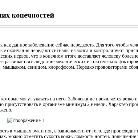
их конечностей
 как данное заболевание сейчас нередкость. Для того чтобы че
ые окончания передают сигналы из мозга и контролируют присп
ских нервов, что в конечном итоге доставляет человеку болез
 развивается вследствие механических и токсических факторов
ем, мышьяком, свинцом, хлорофосом. Нередко провокаторами сбо
которые могут указать на него. Заболевание проявляется резко и
о присутствовать в организме минимум 2 недели. Характер проя
ажено.
ость в мышцах рук и ног, в зависимости от того, где происход
, можно отметить сухость кожи, ломкость ногтей, повышение по