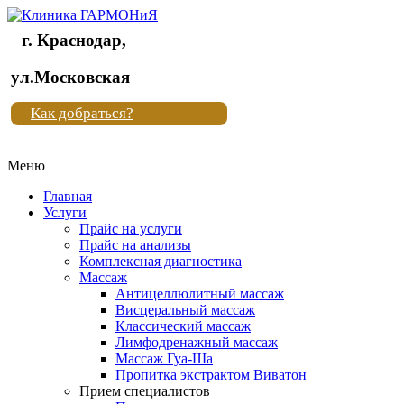
г. Краснодар,
Клиника
ул.Московская
"Новая
Как добраться?
жизнь"
Меню
Клиника
"Новая
Главная
жизнь"
Услуги
Прайс на услуги
Прайс на анализы
Комплексная диагностика
Массаж
Антицеллюлитный массаж
Висцеральный массаж
Классический массаж
Лимфодренажный массаж
Массаж Гуа-Ша
Пропитка экстрактом Виватон
Прием специалистов