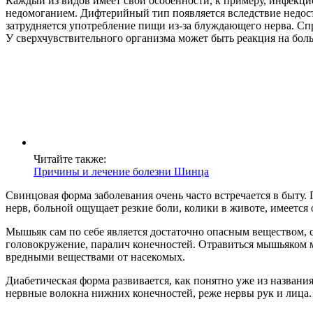
Каждый из видов имеет свои особенности, к примеру, инфекц
недомоганием. Дифтерийный тип появляется вследствие недоста
затрудняется употребление пищи из-за блуждающего нерва. С
У сверхчувствительного организма может быть реакция на бол
Читайте также:
Причины и лечение болезни Шинца
Свинцовая форма заболевания очень часто встречается в быту
нерв, больной ощущает резкие боли, колики в животе, имеется 
Мышьяк сам по себе является достаточно опасным веществом, с
головокружение, паралич конечностей. Отравиться мышьяком м
вредными веществами от насекомых.
Диабетическая форма развивается, как понятно уже из назван
нервные волокна нижних конечностей, реже нервы рук и лица.