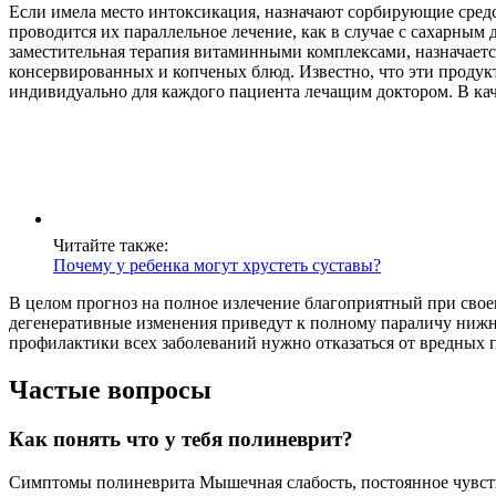
Если имела место интоксикация, назначают сорбирующие сред
проводится их параллельное лечение, как в случае с сахарны
заместительная терапия витаминными комплексами, назначает
консервированных и копченых блюд. Известно, что эти продук
индивидуально для каждого пациента лечащим доктором. В кач
Читайте также:
Почему у ребенка могут хрустеть суставы?
В целом прогноз на полное излечение благоприятный при свое
дегенеративные изменения приведут к полному параличу нижни
профилактики всех заболеваний нужно отказаться от вредных 
Частые вопросы
Как понять что у тебя полиневрит?
Симптомы полиневрита Мышечная слабость, постоянное чувств