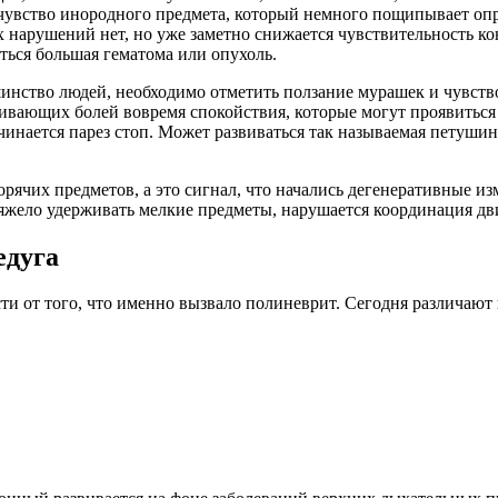
 чувство инородного предмета, который немного пощипывает опр
 нарушений нет, но уже заметно снижается чувствительность кон
аться большая гематома или опухоль.
нство людей, необходимо отметить ползание мурашек и чувство
еливающих болей вовремя спокойствия, которые могут проявиться
ачинается парез стоп. Может развиваться так называемая петушин
рячих предметов, а это сигнал, что начались дегенеративные из
яжело удерживать мелкие предметы, нарушается координация дв
едуга
ти от того, что именно вызвало полиневрит.
Сегодня различают