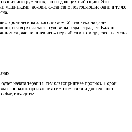
ьзования инструментов, воссоздающих вибрацию. Это
ми машинками, доярки, ежедневно повторяющие одни и те же
сна.
ющих хроническим алкоголизмом. У человека на фоне
ицо, вся верхняя часть туловища редко страдает. Важно
данном случае полиневрит – первый симптом другого, не менее
анях.
 будет начата терапия, тем благоприятнее прогноз. Порой
здать порядок проявления симптоматики и длительность
о будут входить: