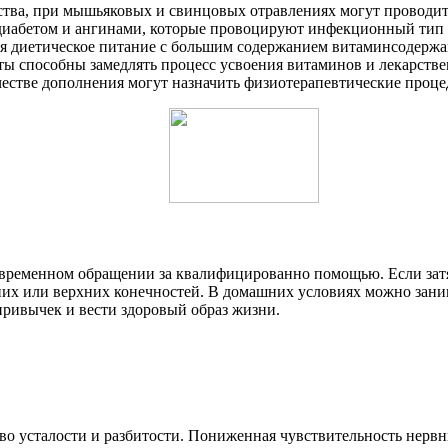
ства, при мышьяковых и свинцовых отравлениях могут проводит
м диабетом и ангинами, которые провоцируют инфекционный тип
ся диетическое питание с большим содержанием витаминсодержа
ты способны замедлять процесс усвоения витаминов и лекарств
естве дополнения могут назначить физиотерапевтические процед
временном обращении за квалифицированно помощью. Если затяг
х или верхних конечностей. В домашних условиях можно занима
привычек и вести здоровый образ жизни.
о усталости и разбитости. Пониженная чувствительность нервн