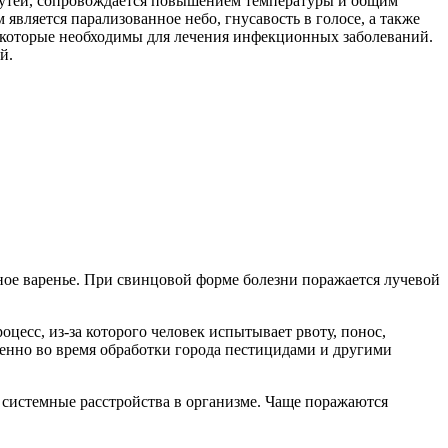
путей, сопровождается повышением температуры и общим
вляется парализованное небо, гнусавость в голосе, а также
 которые необходимы для лечения инфекционных заболеваний.
й.
ное варенье. При свинцовой форме болезни поражается лучевой
цесс, из-за которого человек испытывает рвоту, понос,
бенно во время обработки города пестицидами и другими
 системные расстройства в организме. Чаще поражаются