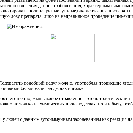
ионный развивается на фоне заболеваний верхних дыхательных 
точного лечения данного заболевания, характерным симптомом я
провоцировать полиневрит могут и медикаментозные препараты,
ьшую дозу препарата, либо на неправильное проведение инъекци
. Подхватить подобный недуг можно, употребляя прокисшие ягод
обильный белый налет на деснах и языке.
оответственно, мышьяковое отравление – это патологический про
ожно не только на химических производствах, но и в быту, осо
ия, у людей с данным аутоиммунным заболеванием как реакция на