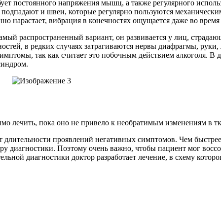
бует постоянного напряжения мышц, а также регулярного испол
 подпадают и швеи, которые регулярно пользуются механически
о нарастает, вибрация в конечностях ощущается даже во время 
самый распространенный вариант, он развивается у лиц, страда
тей, в редких случаях затрагиваются нервы диафрагмы, руки, л
имптомы, так как считает это побочным действием алкоголя. В 
синдром.
имо лечить, пока оно не привело к необратимым изменениям в тк
 от длительности проявлений негативных симптомов. Чем быстрее
у диагностики. Поэтому очень важно, чтобы пациент мог воссо
ельной диагностики доктор разработает лечение, в схему которог