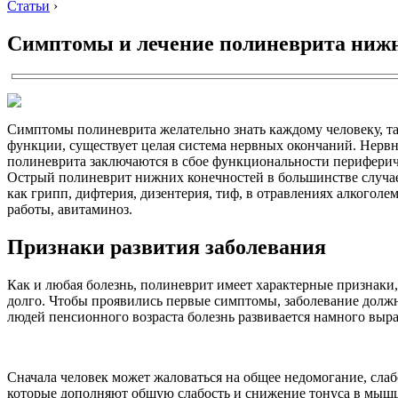
Статьи
›
Симптомы и лечение полиневрита нижн
Симптомы полиневрита желательно знать каждому человеку, так
функции, существует целая система нервных окончаний. Нервн
полиневрита заключаются в сбое функциональности перифериче
Острый полиневрит нижних конечностей в большинстве случаев
как грипп, дифтерия, дизентерия, тиф, в отравлениях алкогол
работы, авитаминоз.
Признаки развития заболевания
Как и любая болезнь, полиневрит имеет характерные признаки, 
долго. Чтобы проявились первые симптомы, заболевание должн
людей пенсионного возраста болезнь развивается намного выр
Сначала человек может жаловаться на общее недомогание, слаб
которые дополняют общую слабость и снижение тонуса в мышцах