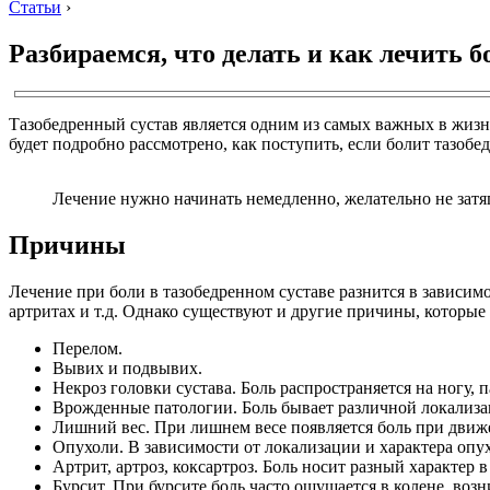
Статьи
›
Разбираемся, что делать и как лечить б
Тазобедренный сустав является одним из самых важных в жизни 
будет подробно рассмотрено, как поступить, если болит тазоб
Лечение нужно начинать немедленно, желательно не затяг
Причины
Лечение при боли в тазобедренном суставе разнится в зависимо
артритах и т.д. Однако существуют и другие причины, которые
Перелом.
Вывих и подвывих.
Некроз головки сустава. Боль распространяется на ногу,
Врожденные патологии. Боль бывает различной локализац
Лишний вес. При лишнем весе появляется боль при движе
Опухоли. В зависимости от локализации и характера опу
Артрит, артроз, коксартроз. Боль носит разный характер
Бурсит. При бурсите боль часто ощущается в колене, в