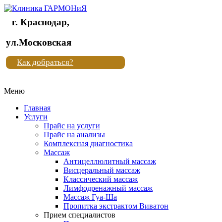
г. Краснодар,
Клиника
ул.Московская
"Новая
Как добраться?
жизнь"
Меню
Клиника
"Новая
Главная
жизнь"
Услуги
Прайс на услуги
Прайс на анализы
Комплексная диагностика
Массаж
Антицеллюлитный массаж
Висцеральный массаж
Классический массаж
Лимфодренажный массаж
Массаж Гуа-Ша
Пропитка экстрактом Виватон
Прием специалистов