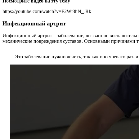
Посмотрите видео на эту тему
https://youtube.com/watch?v=F2Wt3hN_-Rk
Инфекционный артрит
Инфекционный артрит – заболевание, вызванное воспалительны
механические повреждения суставов. Основными причинами та
Это заболевание нужно лечить, так как оно чревато раз