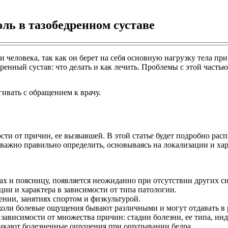
оль в тазобедренном суставе
человека, так как он берет на себя основную нагрузку тела при
едренный сустав: что делать и как лечить. Проблемы с этой част
ивать с обращением к врачу.
сти от причин, ее вызвавшей. В этой статье будет подробно расп
 важно правильно определить, основываясь на локализации и хар
 пах и поясницу, появляется неожиданно при отсутствии других 
ии и характера в зависимости от типа патологии.
нии, занятиях спортом и физкультурой.
холи болевые ощущения бывают различными и могут отдавать в 
 в зависимости от множества причин: стадии болезни, ее типа, и
озникают болезненные ощущения при ощупывании бедра.