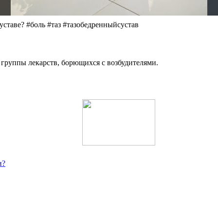
таве? #боль #таз #тазобедренныйсустав
группы лекарств, борющихся с возбудителями.
и?