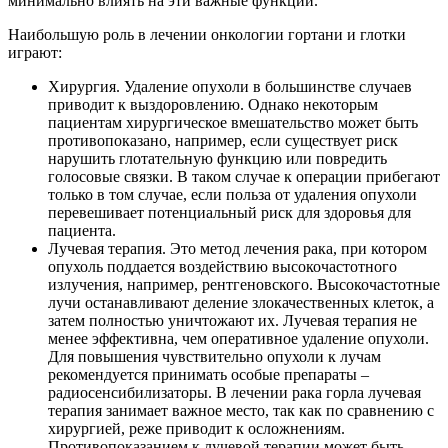
минимально влиять на эти важные функции.
Наибольшую роль в лечении онкологии гортани и глотки
играют:
Хирургия. Удаление опухоли в большинстве случаев
приводит к выздоровлению. Однако некоторым
пациентам хирургическое вмешательство может быть
противопоказано, например, если существует риск
нарушить глотательную функцию или повредить
голосовые связки. В таком случае к операции прибегают
только в том случае, если польза от удаления опухоли
перевешивает потенциальный риск для здоровья для
пациента.
Лучевая терапия. Это метод лечения рака, при котором
опухоль поддается воздействию высокочастотного
излучения, например, рентгеновского. Высокочастотные
лучи останавливают деление злокачественных клеток, а
затем полностью уничтожают их. Лучевая терапия не
менее эффективна, чем оперативное удаление опухоли.
Для повышения чувствительно опухоли к лучам
рекомендуется принимать особые препараты –
радиосенсибилизаторы. В лечении рака горла лучевая
терапия занимает важное место, так как по сравнению с
хирургией, реже приводит к осложнениям.
Противопоказанием к лучевой терапии может быть