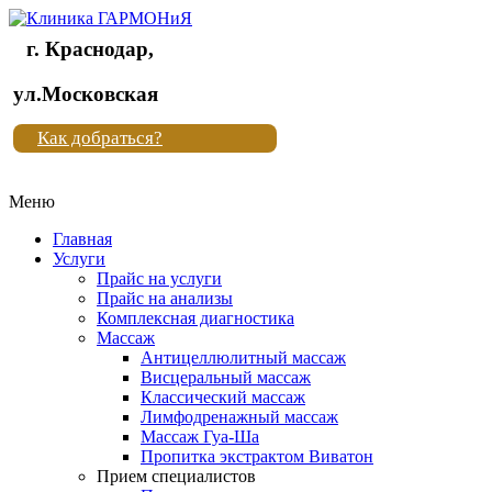
г. Краснодар,
Клиника
ул.Московская
"Новая
Как добраться?
жизнь"
Меню
Клиника
"Новая
Главная
жизнь"
Услуги
Прайс на услуги
Прайс на анализы
Комплексная диагностика
Массаж
Антицеллюлитный массаж
Висцеральный массаж
Классический массаж
Лимфодренажный массаж
Массаж Гуа-Ша
Пропитка экстрактом Виватон
Прием специалистов