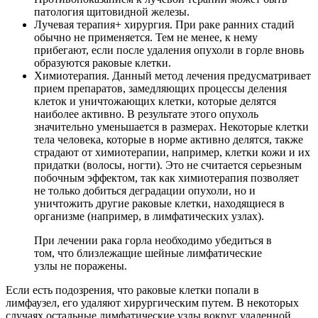
патология щитовидной железы.
Лучевая терапия+ хирургия. При раке ранних стадий
обычно не применяется. Тем не менее, к нему
прибегают, если после удаления опухоли в горле вновь
образуются раковые клетки.
Химиотерапия. Данный метод лечения предусматривает
прием препаратов, замедляющих процессы деления
клеток и уничтожающих клетки, которые делятся
наиболее активно. В результате этого опухоль
значительно уменьшается в размерах. Некоторые клетки
тела человека, которые в норме активно делятся, также
страдают от химиотерапии, например, клетки кожи и их
придатки (волосы, ногти). Это не считается серьезным
побочным эффектом, так как химиотерапия позволяет
не только добиться деградации опухоли, но и
уничтожить другие раковые клетки, находящиеся в
организме (например, в лимфатических узлах).
При лечении рака горла необходимо убедиться в
том, что близлежащие шейные лимфатические
узлы не поражены.
Если есть подозрения, что раковые клетки попали в
лимфаузел, его удаляют хирургическим путем. В некоторых
случаях остальные лимфатические узлы вокруг удаленной