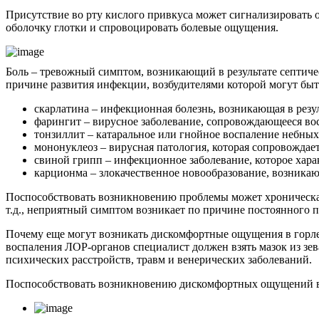
Присутствие во рту кислого привкуса может сигнализировать 
оболочку глотки и спровоцировать болевые ощущения.
Боль – тревожный симптом, возникающий в результате септиче
причине развития инфекции, возбудителями которой могут быт
скарлатина – инфекционная болезнь, возникающая в рез
фарингит – вирусное заболевание, сопровождающееся во
тонзиллит – катаральное или гнойное воспаление небн
мононуклеоз – вирусная патология, которая сопровождае
свиной грипп – инфекционное заболевание, которое хара
карционма – злокачественное новообразование, возникаю
Поспособствовать возникновению проблемы может хроническая 
т.д., неприятный симптом возникает по причине постоянного
Почему еще могут возникать дискомфортные ощущения в горле
воспаления ЛОР-органов специалист должен взять мазок из зе
психических расстройств, травм и венерических заболеваний.
Поспособствовать возникновению дискомфортных ощущений в 