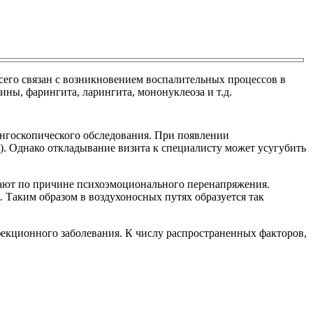
го связан с возникновением воспалительных процессов в
ны, фарингита, ларингита, мононуклеоза и т.д.
нгоскопического обследования. При появлении
. Однако откладывание визита к специалисту может усугубить
ают по причине психоэмоционального перенапряжения.
 Таким образом в воздухоносных путях образуется так
фекционного заболевания. К числу распространенных факторов,