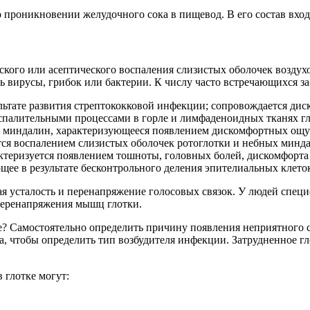
о проникновении желудочного сока в пищевод. В его состав вхо
ского или асептического воспаления слизистых оболочек воздух
ь вирусы, грибок или бактерии. К числу часто встречающихся з
ультате развития стрептококковой инфекции; сопровождается ди
спалительными процессами в горле и лимфаденоидных тканях гл
ых миндалин, характеризующееся появлением дискомфортных ощ
тся воспалением слизистых оболочек ротоглотки и небных минд
ктеризуется появлением тошноты, головных болей, дискомфорта 
щее в результате бесконтрольного деления эпителиальных клето
усталость и перенапряжение голосовых связок. У людей специф
 перенапряжения мышц глотки.
? Самостоятельно определить причину появления неприятного с
ва, чтобы определить тип возбудителя инфекции. Затрудненное 
глотке могут: