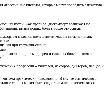
дят агрессивные кислоты, которые могут повредить слизистую
оносных путей. Как правило, дискомфорт возникает по
аболеваний, вызывающих боли в горле относятся:
скомфортом в глотке, шелушением кожи и высыпаниями;
отки;
ущений при глотании слюны;
алин;
при глотании, рвоты, диареи и сильных болей в животе;
к.
ических профессий – учителей, лекторов, дикторов, певцов и
имптома практически невозможно. В случае септического
глотание слюны может быть следствием неврологических и