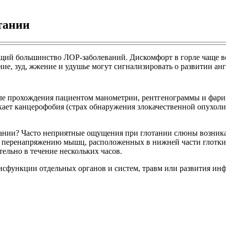
тании
ий большинство ЛОР-заболеваний. Дискомфорт в горле чаще все
е, зуд, жжение и удушье могут сигнализировать о развитии анги
сле прохождения пациентом манометрии, рентгенограммы и фари
ет канцерофобия (страх обнаружения злокачественной опухоли)
ании? Часто неприятные ощущения при глотании слюны возник
к перенапряжению мышц, расположенных в нижней части глотки.
ельно в течение нескольких часов.
дисфункции отдельных органов и систем, травм или развития ин