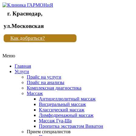
г. Краснодар,
Клиника
ул.Московская
"Новая
Как добраться?
жизнь"
Меню
Клиника
"Новая
Главная
жизнь"
Услуги
Прайс на услуги
Прайс на анализы
Комплексная диагностика
Массаж
Антицеллюлитный массаж
Висцеральный массаж
Классический массаж
Лимфодренажный массаж
Массаж Гуа-Ша
Пропитка экстрактом Виватон
Прием специалистов