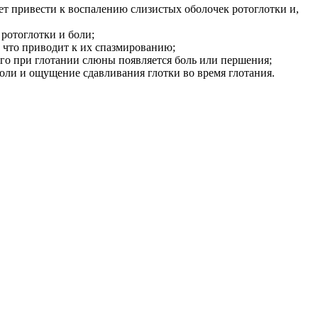
т привести к воспалению слизистых оболочек ротоглотки и,
ротоглотки и боли;
 что приводит к их спазмированию;
его при глотании слюны появляется боль или першения;
ли и ощущение сдавливания глотки во время глотания.