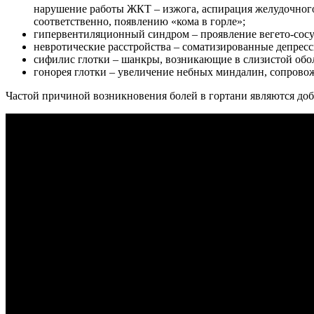
нарушение работы ЖКТ – изжога, аспирация желудочного
соответственно, появлению «кома в горле»;
гипервентиляционный синдром – проявление вегето-сосуд
невротические расстройства – соматизированные депрес
сифилис глотки – шанкры, возникающие в слизистой обол
гонорея глотки – увеличение небных миндалин, сопрово
Частой причиной возникновения болей в гортани являются доб