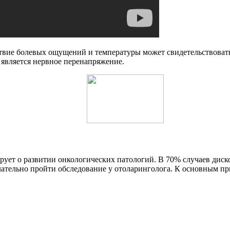
тствие болевых ощущений и температуры может свидетельствоват
 является нервное перенапряжение.
ует о развитии онкологических патологий. В 70% случаев диском
лательно пройти обследование у отоларинголога. К основным п