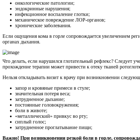
онкологические патологии;
эндокринные нарушения;
инфекционное воспаление глотки;
механическое повреждение ЛОР-органов;
хронические заболевания.
Если ощущения кома в горле сопровождается увеличением реги
органах дыхания.
Что делать, если нарушился глотательный рефлекс? Следует уч
прохождение терапии может привести к отеку тканей ротоглотк
Нельзя откладывать визит к врачу при возникновении следую
запор и кровяные примеси в стуле;
значительная потеря веса;
затрудненное дыхание;
постоянные головокружения;
боли в животе;
«металлический» привкус во рту;
сиплый голос;
затрудненное проглатывание пищи;
Важно! При возникновении резкой боли в горле, сопровожд