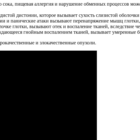
 сока, пищевая аллергия и нарушение обменных процессов може
истой дистонии, которое вызывает сухость слизистой оболочки 
сии и панические атаки вызывают перенапряжение мышц глотки,
очке глотки, вызывают отек и воспаление тканей, вследствие ч
ждающееся гнойным воспалением тканей, вызывает умеренные бо
рокачественные и злокачественные опухоли.