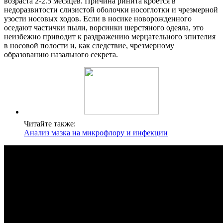
возраста 2-2.5 месяцев. Причина ринита кроется в
недоразвитости слизистой оболочки носоглотки и чрезмерной
узости носовых ходов. Если в носике новорожденного
оседают частички пыли, ворсинки шерстяного одеяла, это
неизбежно приводит к раздражению мерцательного эпителия
в носовой полости и, как следствие, чрезмерному
образованию назального секрета.
Читайте также:
Анализ мазка на микрофлору и инфекции