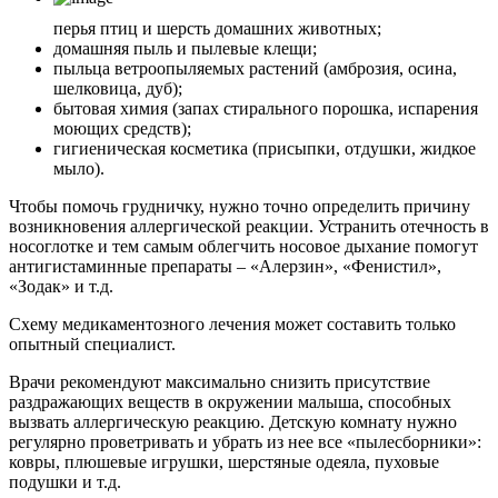
перья птиц и шерсть домашних животных;
домашняя пыль и пылевые клещи;
пыльца ветроопыляемых растений (амброзия, осина,
шелковица, дуб);
бытовая химия (запах стирального порошка, испарения
моющих средств);
гигиеническая косметика (присыпки, отдушки, жидкое
мыло).
Чтобы помочь грудничку, нужно точно определить причину
возникновения аллергической реакции. Устранить отечность в
носоглотке и тем самым облегчить носовое дыхание помогут
антигистаминные препараты – «Алерзин», «Фенистил»,
«Зодак» и т.д.
Схему медикаментозного лечения может составить только
опытный специалист.
Врачи рекомендуют максимально снизить присутствие
раздражающих веществ в окружении малыша, способных
вызвать аллергическую реакцию. Детскую комнату нужно
регулярно проветривать и убрать из нее все «пылесборники»:
ковры, плюшевые игрушки, шерстяные одеяла, пуховые
подушки и т.д.