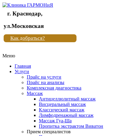
г. Краснодар,
Клиника
ул.Московская
"Новая
Как добраться?
жизнь"
Меню
Клиника
"Новая
Главная
жизнь"
Услуги
Прайс на услуги
Прайс на анализы
Комплексная диагностика
Массаж
Антицеллюлитный массаж
Висцеральный массаж
Классический массаж
Лимфодренажный массаж
Массаж Гуа-Ша
Пропитка экстрактом Виватон
Прием специалистов