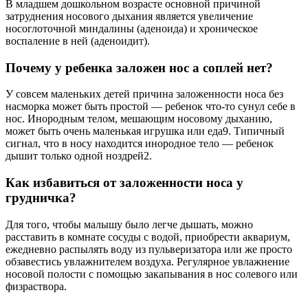
В младшем дошкольном возрасте основной причиной
затруднения носового дыхания является увеличение
носоглоточной миндалины (аденоида) и хроническое
воспаление в ней (аденоидит).
Почему у ребенка заложен нос а соплей нет?
У совсем маленьких детей причина заложенности носа без
насморка может быть простой — ребенок что-то сунул себе в
нос. Инородным телом, мешающим носовому дыханию,
может быть очень маленькая игрушка или еда9. Типичный
сигнал, что в носу находится инородное тело — ребенок
дышит только одной ноздрей2.
Как избавиться от заложенности носа у
грудничка?
Для того, чтобы малышу было легче дышать, можно
расставить в комнате сосуды с водой, приобрести аквариум,
ежедневно распылять воду из пульверизатора или же просто
обзавестись увлажнителем воздуха. Регулярное увлажнение
носовой полости с помощью закапывания в нос солевого или
физраствора.