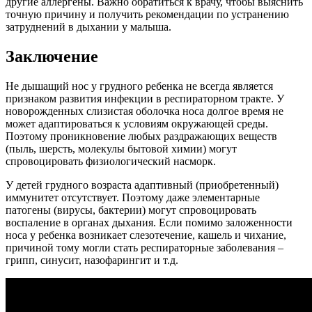
другие аллергены. Важно обратиться к врачу, чтобы выяснить
точную причину и получить рекомендации по устранению
затруднений в дыхании у малыша.
Заключение
Не дышащий нос у грудного ребенка не всегда является
признаком развития инфекции в респираторном тракте. У
новорожденных слизистая оболочка носа долгое время не
может адаптироваться к условиям окружающей среды.
Поэтому проникновение любых раздражающих веществ
(пыль, шерсть, молекулы бытовой химии) могут
спровоцировать физиологический насморк.
У детей грудного возраста адаптивный (приобретенный)
иммунитет отсутствует. Поэтому даже элементарные
патогены (вирусы, бактерии) могут спровоцировать
воспаление в органах дыхания. Если помимо заложенности
носа у ребенка возникает слезотечение, кашель и чихание,
причиной тому могли стать респираторные заболевания –
грипп, синусит, назофарингит и т.д.