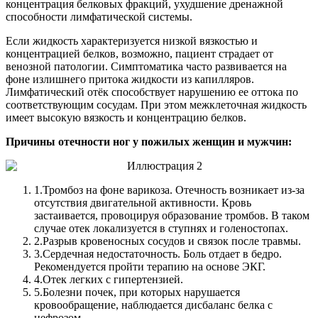
концентрация белковых фракций, ухудшение дренажной
способности лимфатической системы.
Если жидкость характеризуется низкой вязкостью и
концентрацией белков, возможно, пациент страдает от
венозной патологии. Симптоматика часто развивается на
фоне излишнего притока жидкости из капилляров.
Лимфатический отёк способствует нарушению ее оттока по
соответствующим сосудам. При этом межклеточная жидкость
имеет высокую вязкость и концентрацию белков.
Причины отечности ног у пожилых женщин и мужчин:
1.
Тромбоз на фоне варикоза. Отечность возникает из-за
отсутствия двигательной активности. Кровь
застаивается, провоцируя образование тромбов. В таком
случае отек локализуется в ступнях и голеностопах.
2.
Разрыв кровеносных сосудов и связок после травмы.
3.
Сердечная недостаточность. Боль отдает в бедро.
Рекомендуется пройти терапию на основе ЭКГ.
4.
Отек легких с гипертензией.
5.
Болезни почек, при которых нарушается
кровообращение, наблюдается дисбаланс белка с
нефрозом.