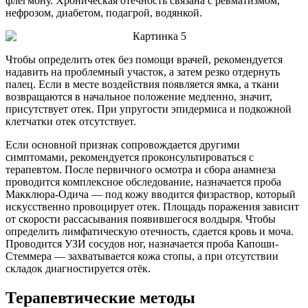
флегмону. Хроническая отечность связана с ревматизмом,
нефрозом, диабетом, подагрой, водянкой.
Чтобы определить отек без помощи врачей, рекомендуется
надавить на проблемный участок, а затем резко отдернуть
палец. Если в месте воздействия появляется ямка, а ткани
возвращаются в начальное положение медленно, значит,
присутствует отек. При упругости эпидермиса и подкожной
клетчатки отек отсутствует.
Если основной признак сопровождается другими
симптомами, рекомендуется проконсультироваться с
терапевтом. После первичного осмотра и сбора анамнеза
проводится комплексное обследование, назначается проба
Макклюра-Одича — под кожу вводится физраствор, который
искусственно провоцирует отек. Площадь поражения зависит
от скорости рассасывания появившегося волдыря. Чтобы
определить лимфатическую отечность, сдается кровь и моча.
Проводится УЗИ сосудов ног, назначается проба Капоши-
Стеммера — захватывается кожа стопы, а при отсутствии
складок диагностируется отёк.
Терапевтические методы