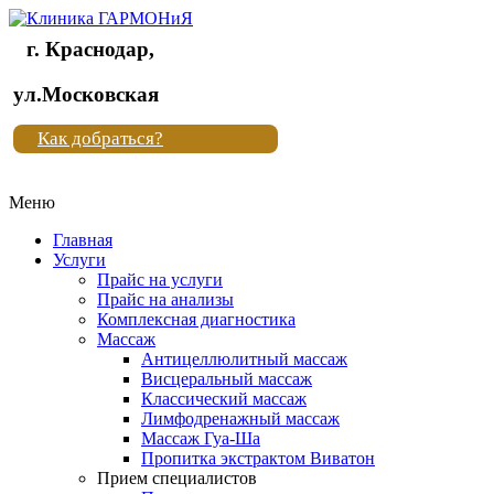
г. Краснодар,
Клиника
ул.Московская
"Новая
Как добраться?
жизнь"
Меню
Клиника
"Новая
Главная
жизнь"
Услуги
Прайс на услуги
Прайс на анализы
Комплексная диагностика
Массаж
Антицеллюлитный массаж
Висцеральный массаж
Классический массаж
Лимфодренажный массаж
Массаж Гуа-Ша
Пропитка экстрактом Виватон
Прием специалистов