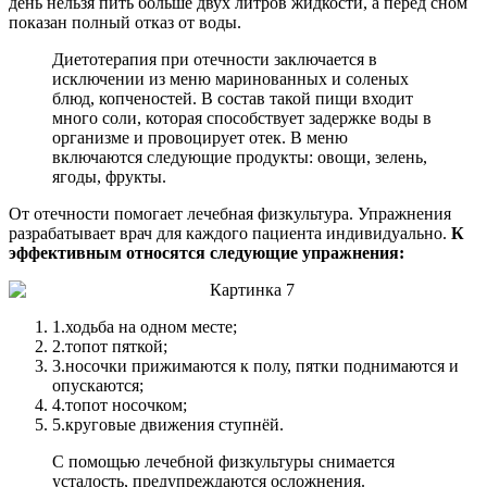
день нельзя пить больше двух литров жидкости, а перед сном
показан полный отказ от воды.
Диетотерапия при отечности заключается в
исключении из меню маринованных и соленых
блюд, копченостей. В состав такой пищи входит
много соли, которая способствует задержке воды в
организме и провоцирует отек. В меню
включаются следующие продукты: овощи, зелень,
ягоды, фрукты.
От отечности помогает лечебная физкультура. Упражнения
разрабатывает врач для каждого пациента индивидуально.
К
эффективным относятся следующие упражнения:
1.
ходьба на одном месте;
2.
топот пяткой;
3.
носочки прижимаются к полу, пятки поднимаются и
опускаются;
4.
топот носочком;
5.
круговые движения ступнёй.
С помощью лечебной физкультуры снимается
усталость, предупреждаются осложнения.