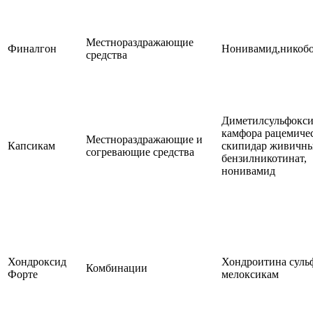
Местнораздражающие
Финалгон
Нонивамид,никоб
средства
Диметилсульфокси
камфора рацемичес
Местнораздражающие и
Капсикам
скипидар живичны
согревающие средства
бензилникотинат,
нонивамид
Хондроксид
Хондроитина сульф
Комбинации
Форте
мелоксикам