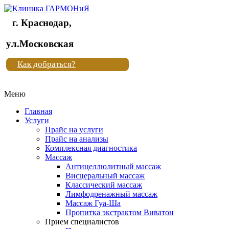
г. Краснодар,
Клиника
ул.Московская
"Новая
Как добраться?
жизнь"
Меню
Клиника
"Новая
Главная
жизнь"
Услуги
Прайс на услуги
Прайс на анализы
Комплексная диагностика
Массаж
Антицеллюлитный массаж
Висцеральный массаж
Классический массаж
Лимфодренажный массаж
Массаж Гуа-Ша
Пропитка экстрактом Виватон
Прием специалистов