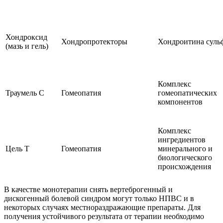
Хондроксид
Хондропротекторы
Хондроитина суль
(мазь и гель)
Комплекс
Траумель С
Гомеопатия
гомеопатических
компонентов
Комплекс
ингредиентов
Цель Т
Гомеопатия
минерального и
биологического
происхождения
В качестве монотерапии снять вертеброгенный и
дискогенный болевой синдром могут только НПВС и в
некоторых случаях местнораздражающие препараты. Для
получения устойчивого результата от терапии необходимо