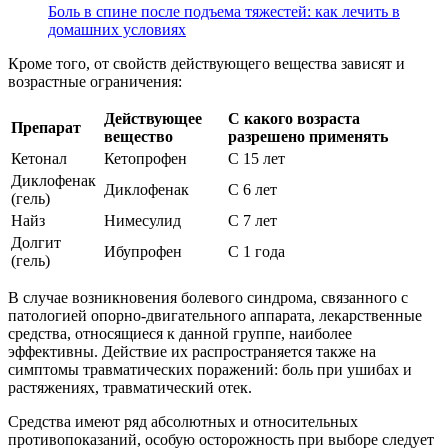
Боль в спине после подъема тяжестей: как лечить в
домашних условиях
Кроме того, от свойств действующего вещества зависят и
возрастные ограничения:
Действующее
С какого возраста
Препарат
вещество
разрешено применять
Кетонал
Кетопрофен
С 15 лет
Диклофенак
Диклофенак
С 6 лет
(гель)
Найз
Нимесулид
С 7 лет
Долгит
Ибупрофен
С 1 года
(гель)
В случае возникновения болевого синдрома, связанного с
патологией опорно-двигательного аппарата, лекарственные
средства, относящиеся к данной группе, наиболее
эффективны. Действие их распространяется также на
симптомы травматических поражений: боль при ушибах и
растяжениях, травматический отек.
Средства имеют ряд абсолютных и относительных
противопоказаний, особую осторожность при выборе следует