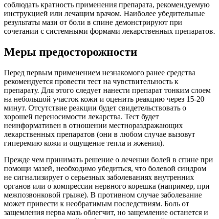
соблюдать кратность применения препарата, рекомендуемую
инструкцией или лечащим врачом. Наиболее убедительные
результаты мази от боли в спине демонстрируют при
сочетании с системными формами лекарственных препаратов.
Меры предосторожности
Перед первым применением незнакомого ранее средства
рекомендуется провести тест на чувствительность к
препарату. Для этого следует нанести препарат тонким слоем
на небольшой участок кожи и оценить реакцию через 15-20
минут. Отсутствие реакции будет свидетельствовать о
хорошей переносимости лекарства. Тест будет
неинформативен в отношении местнораздражающих
лекарственных препаратов (они в любом случае вызовут
гиперемию кожи и ощущение тепла и жжения).
Прежде чем принимать решение о лечении болей в спине при
помощи мазей, необходимо убедиться, что болевой синдром
не сигнализирует о серьезных заболеваниях внутренних
органов или о компрессии нервного корешка (например, при
межпозвонковой грыже). В противном случае заболевание
может привести к необратимым последствиям. Боль от
защемления нерва мазь облегчит, но защемление останется и