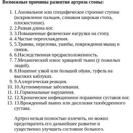
Возможные причины развития артроза стопы:
1.
Аномальное или специфическое строение ступни
(искривление пальцев, слишком широкая стопа,
плоскостопие).
2.
Разная длина ног.
3.
Повышенные физические нагрузки на стопу.
4.
Частые переохлаждения.
5.
Травмы, переломы, ушибы, повреждения мышц и
связок.
6.
Наследственная предрасположенность.
7.
Механический износ хрящевой ткани (у пожилых
людей).
8.
Ношение узкой или большой обуви, туфель на
высоких каблуках.
9.
Аллергическая реакция.
10.
Аутоиммунные заболевания.
11.
Гормональные нарушения.
12.
Хроническое инфекционное поражение суставов ног.
13.
Врожденный вывих или дисплазия тазобедренного
сустава.
Артроз нельзя полностью излечить, но можно
предотвратить его дальнейшее развитие и
существенно улучшить состояние больного.