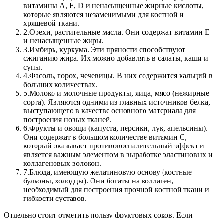
витамины А, Е, D и ненасыщенные жирные кислоты,
которые являются незаменимыми для костной и
хрящевой ткани.
2.
Орехи, растительные масла. Они содержат витамин Е
и ненасыщенные жиры.
3.
Имбирь, куркума. Эти пряности способствуют
сжиганию жира. Их можно добавлять в салаты, каши и
супы.
4.
Фасоль, горох, чечевицы. В них содержится кальций в
больших количествах.
5.
Молоко и молочные продукты, яйца, мясо (нежирные
сорта). Являются одними из главных источников белка,
выступающего в качестве основного материала для
построения новых тканей.
6.
Фрукты и овощи (капуста, персики, лук, апельсины).
Они содержат в большом количестве витамин С,
который оказывает противовоспалительный эффект и
является важным элементом в выработке эластиновых и
коллагеновых волокон.
7.
Блюда, имеющую желатиновую основу (костные
бульоны, холодцы). Они богаты на коллаген,
необходимый для построения прочной костной ткани и
гибкости суставов.
Отдельно стоит отметить пользу фруктовых соков. Если