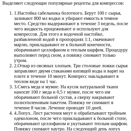
Выделяют следующие популярные рецепты для компрессов:
1.
Настойка сабельника болотного. Берут 100 г сырья,
заливают 800 мл водки и убирают емкость в темное
место. Средство выдерживают в течение 3 недель, после
чего жидкость процеживают и используют для
компрессов. Для этого в водочной настойке,
разбавленной водой в пропорциях 1:1, смачивают
марлю, прикладывают ее к больной конечности,
оборачивают целлофаном и теплым шарфом. Процедуру
выполняют перед сном, а повязку снимают только
утром.
2.
Отвар из овсяных хлопьев. Три столовые ложки сырья
заправляют двумя стаканами кипящей воды и варят на
плите в течение 10 минут. Компресс накладывают в
теплом виде на 1 час.
3.
Смесь меда и мумие. На кусок натуральной ткани
наносят 100 г меда и 0,5 г мумие, после чего им
оборачивают больной сустав, а сверху накрывают
полиэтиленовым пакетом. Повязку не снимают в
течение 8 часов. Лечение проводят 10 дней.
4.
Лопух. Лист растения мнут и обрабатывают тройным
одеколоном, после чего прикладывают к больной стопе,
оборачивают целлофаном и укутывают теплым шарфом.
Повязку снимают наутро. На следующий день лопух