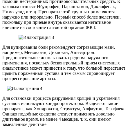
помощи нестероидных противовоспалительных средств. К
таковым относят Ибупрофен, Парацетамол, Диклофенак,
Нимесулид и т. д. Препараты этой группы применяются
наружно или перорально. Первый способ более желателен,
поскольку при приеме внутрь оказывается негативное
влияние на состояние слизистой органов ЖКТ.
Для купирования боли рекомендуют согревающие мази,
например, Меновазин, Диклозан, Апизартрон.
Предпочтительнее использовать средства наружного
применения, поскольку бесконтрольный прием системных
анальгетиков может привести к тому, что больной перестанет
щадить пораженный сустава и тем самым спровоцирует
прогрессирование артроза.
Для остановки процесса разрушения хрящей и укрепления
суставов используют хондропротекторы. Выделяют такие
препараты, как Хондроксид, Структум, Алфлутоп, Терафлекс.
Однако подобные средства следует применять довольно
длительное время, не менее 4 месяцев, т. к. они имеют
замедленное действие.