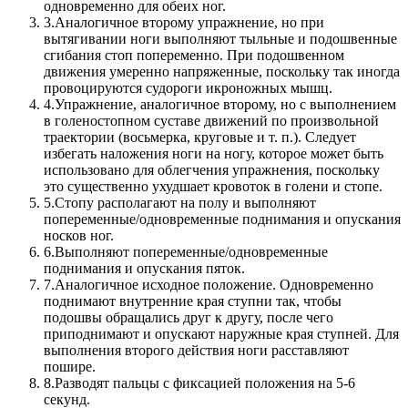
одновременно для обеих ног.
3.
Аналогичное второму упражнение, но при
вытягивании ноги выполняют тыльные и подошвенные
сгибания стоп попеременно. При подошвенном
движения умеренно напряженные, поскольку так иногда
провоцируются судороги икроножных мышц.
4.
Упражнение, аналогичное второму, но с выполнением
в голеностопном суставе движений по произвольной
траектории (восьмерка, круговые и т. п.). Следует
избегать наложения ноги на ногу, которое может быть
использовано для облегчения упражнения, поскольку
это существенно ухудшает кровоток в голени и стопе.
5.
Стопу располагают на полу и выполняют
попеременные/одновременные поднимания и опускания
носков ног.
6.
Выполняют попеременные/одновременные
поднимания и опускания пяток.
7.
Аналогичное исходное положение. Одновременно
поднимают внутренние края ступни так, чтобы
подошвы обращались друг к другу, после чего
приподнимают и опускают наружные края ступней. Для
выполнения второго действия ноги расставляют
пошире.
8.
Разводят пальцы с фиксацией положения на 5-6
секунд.