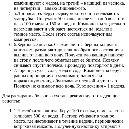
комбинируют с медом, на третий – кашицей из чеснока,
на четвертый – мазью Вишневского.
5.
Листья алоэ. Берут сырье, моют его и измельчают в
мясорубке. Получают 50 г сока, после чего добавляют в
него 100 г меда и 150 мл водки. Компоненты тщательно
перемешивают и убирают настояться на неделю в
темное место. После этого состав используют для
компрессов.
6.
Березовые листья. Свежие листья березы заливают
кипятком, разминают до кашицеобразного состояния и
выливают лишнюю воду. Полученную кашицу наносят
на стопу, после чего обматывают ее бинтом. Повязку
снимают спустя полчаса. Процедуру повторяют 9 дней.
7.
Горчица сухая, соль, меда и сода. Компоненты берут в
равных пропорциях, смешивают, наносят на
пораженную стопу, обматывают пленкой и утепляют.
Повязку не снимают всю ночь. Курс лечения – 1 неделя.
Для растирания больного сустава рекомендуют следующие
рецепты:
1.
Настойка эвкалипта. Берут 100 г сырья, измельчают и
заливают 500 мл водки. Раствор убирают в темное
место, где настаивают в течение недели, периодически
встряхивая емкость. Полученную настойку втирают в