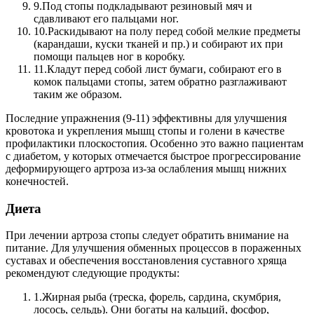
9.
Под стопы подкладывают резиновый мяч и
сдавливают его пальцами ног.
10.
Раскидывают на полу перед собой мелкие предметы
(карандаши, куски тканей и пр.) и собирают их при
помощи пальцев ног в коробку.
11.
Кладут перед собой лист бумаги, собирают его в
комок пальцами стопы, затем обратно разглаживают
таким же образом.
Последние упражнения (9-11) эффективны для улучшения
кровотока и укрепления мышц стопы и голени в качестве
профилактики плоскостопия. Особенно это важно пациентам
с диабетом, у которых отмечается быстрое прогрессирование
деформирующего артроза из-за ослабления мышц нижних
конечностей.
Диета
При лечении артроза стопы следует обратить внимание на
питание.
Для улучшения обменных процессов в пораженных
суставах и обеспечения восстановления суставного хряща
рекомендуют следующие продукты:
1.
Жирная рыба (треска, форель, сардина, скумбрия,
лосось, сельдь). Они богаты на кальций, фосфор,