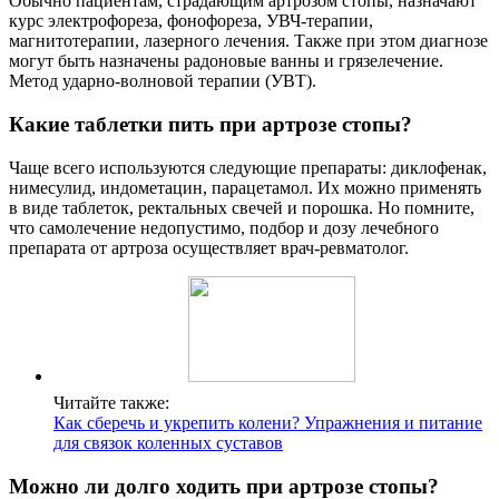
Обычно пациентам, страдающим артрозом стопы, назначают
курс электрофореза, фонофореза, УВЧ-терапии,
магнитотерапии, лазерного лечения. Также при этом диагнозе
могут быть назначены радоновые ванны и грязелечение.
Метод ударно-волновой терапии (УВТ).
Какие таблетки пить при артрозе стопы?
Чаще всего используются следующие препараты: диклофенак,
нимесулид, индометацин, парацетамол. Их можно применять
в виде таблеток, ректальных свечей и порошка. Но помните,
что самолечение недопустимо, подбор и дозу лечебного
препарата от артроза осуществляет врач-ревматолог.
Читайте также:
Как сберечь и укрепить колени? Упражнения и питание
для связок коленных суставов
Можно ли долго ходить при артрозе стопы?