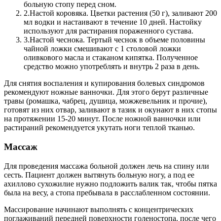
больную стопу перед сном.
2.
Настой коровяка. Цветки растения (50 г), заливают 200
мл водки и настаивают в течение 10 дней. Настойку
используют для растирания пораженного сустава.
3.
Настой чеснока. Тертый чеснок в объеме половины
чайной ложки смешивают с 1 столовой ложки
оливкового масла и стаканом кипятка. Полученное
средство можно употреблять и внутрь 2 раза в день.
Для снятия воспаления и купирования болевых синдромов
рекомендуют ножные ванночки. Для этого берут различные
травы (ромашка, чабрец, душица, можжевельник и прочие),
готовят из них отвар, заливают в тазик и окунают в них стопы
на протяжении 15-20 минут. После ножной ванночки или
растираний рекомендуется укутать ноги теплой тканью.
Массаж
Для проведения массажа больной должен лечь на спину или
сесть. Пациент должен вытянуть больную ногу, а под ее
ахиллово сухожилие нужно подложить валик так, чтобы пятка
была на весу, а стопа пребывала в расслабленном состоянии.
Массирование начинают выполнять с концентрических
поглаживаний передней поверхности голеностопа, после чего