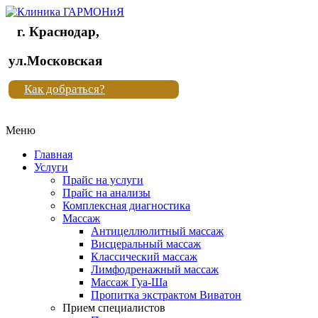
г. Краснодар,
Клиника
ул.Московская
"Новая
Как добраться?
жизнь"
Меню
Клиника
"Новая
Главная
жизнь"
Услуги
Прайс на услуги
Прайс на анализы
Комплексная диагностика
Массаж
Антицеллюлитный массаж
Висцеральный массаж
Классический массаж
Лимфодренажный массаж
Массаж Гуа-Ша
Пропитка экстрактом Виватон
Прием специалистов