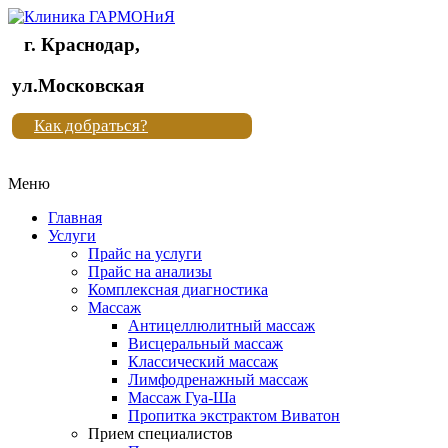
г. Краснодар,
Клиника
ул.Московская
"Новая
Как добраться?
жизнь"
Меню
Клиника
"Новая
Главная
жизнь"
Услуги
Прайс на услуги
Прайс на анализы
Комплексная диагностика
Массаж
Антицеллюлитный массаж
Висцеральный массаж
Классический массаж
Лимфодренажный массаж
Массаж Гуа-Ша
Пропитка экстрактом Виватон
Прием специалистов