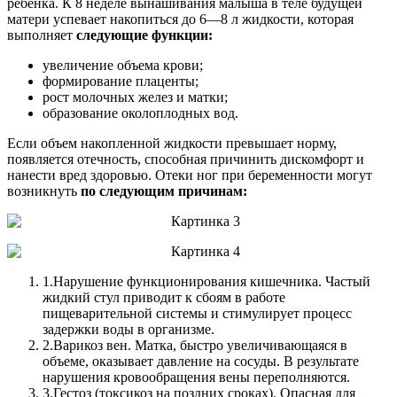
ребенка. К 8 неделе вынашивания малыша в теле будущей
матери успевает накопиться до 6—8 л жидкости, которая
выполняет
следующие функции:
увеличение объема крови;
формирование плаценты;
рост молочных желез и матки;
образование околоплодных вод.
Если объем накопленной жидкости превышает норму,
появляется отечность, способная причинить дискомфорт и
нанести вред здоровью. Отеки ног при беременности могут
возникнуть
по следующим причинам:
1.
Нарушение функционирования кишечника. Частый
жидкий стул приводит к сбоям в работе
пищеварительной системы и стимулирует процесс
задержки воды в организме.
2.
Варикоз вен. Матка, быстро увеличивающаяся в
объеме, оказывает давление на сосуды. В результате
нарушения кровообращения вены переполняются.
3.
Гестоз (токсикоз на поздних сроках). Опасная для