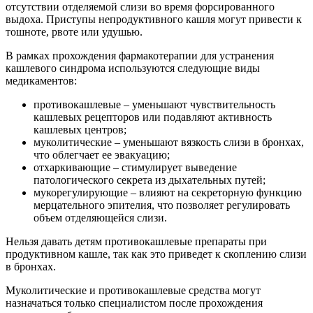
отсутствии отделяемой слизи во время форсированного
выдоха. Приступы непродуктивного кашля могут привести к
тошноте, рвоте или удушью.
В рамках прохождения фармакотерапии для устранения
кашлевого синдрома используются следующие виды
медикаментов:
противокашлевые – уменьшают чувствительность
кашлевых рецепторов или подавляют активность
кашлевых центров;
муколитические – уменьшают вязкость слизи в бронхах,
что облегчает ее эвакуацию;
отхаркивающие – стимулирует выведение
патологического секрета из дыхательных путей;
мукорегулирующие – влияют на секреторную функцию
мерцательного эпителия, что позволяет регулировать
объем отделяющейся слизи.
Нельзя давать детям противокашлевые препараты при
продуктивном кашле, так как это приведет к скоплению слизи
в бронхах.
Муколитические и противокашлевые средства могут
назначаться только специалистом после прохождения