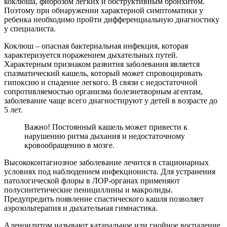
коклюша, фиброзом легких и обструктивным бронхитом.
Поэтому при обнаружении характерной симптоматики у
ребенка необходимо пройти дифференциальную диагностику
у специалиста.
Коклюш – опасная бактериальная инфекция, которая
характеризуется поражением дыхательных путей.
Характерным признаком развития заболевания является
спазматический кашель, который может спровоцировать
гипоксию и спадение легкого. В связи с недостаточной
сопротивляемостью организма болезнетворным агентам,
заболевание чаще всего диагностируют у детей в возрасте до
5 лет.
Важно! Постоянный кашель может привести к
нарушению ритма дыхания и недостаточному
кровообращению в мозге.
Высококонтагиозное заболевание лечится в стационарных
условиях под наблюдением инфекциониста. Для устранения
патологической флоры в ЛОР-органах применяют
полусинтетические пенициллины и макролиды.
Предупредить появление спастического кашля позволяет
аэрозольтерапия и дыхательная гимнастика.
Аденоидитом называют катаральное или гнойное воспаление