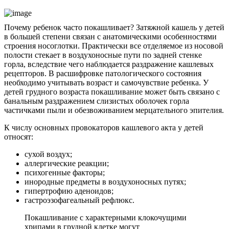
Почему ребенок часто покашливает? Затяжной кашель у детей
в большей степени связан с анатомическими особенностями
строения носоглотки. Практически все отделяемое из носовой
полости стекает в воздухоносные пути по задней стенке
горла, вследствие чего наблюдается раздражение кашлевых
рецепторов. В расшифровке патологического состояния
необходимо учитывать возраст и самочувствие ребенка. У
детей грудного возраста покашливание может быть связано с
банальным раздражением слизистых оболочек горла
частичками пыли и обезвоживанием мерцательного эпителия.
К числу основных провокаторов кашлевого акта у детей
относят:
сухой воздух;
аллергические реакции;
психогенные факторы;
инородные предметы в воздухоносных путях;
гипертрофию аденоидов;
гастроэзофагеальный рефлюкс.
Покашливание с характерными клокочущими
хрипами в грудной клетке могут