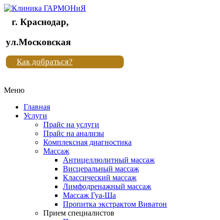
г. Краснодар,
Клиника
ул.Московская
"Новая
Как добраться?
жизнь"
Меню
Клиника
"Новая
Главная
жизнь"
Услуги
Прайс на услуги
Прайс на анализы
Комплексная диагностика
Массаж
Антицеллюлитный массаж
Висцеральный массаж
Классический массаж
Лимфодренажный массаж
Массаж Гуа-Ша
Пропитка экстрактом Виватон
Прием специалистов