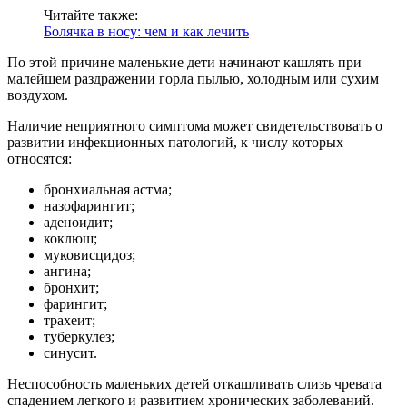
Читайте также:
Болячка в носу: чем и как лечить
По этой причине маленькие дети начинают кашлять при
малейшем раздражении горла пылью, холодным или сухим
воздухом.
Наличие неприятного симптома может свидетельствовать о
развитии инфекционных патологий, к числу которых
относятся:
бронхиальная астма;
назофарингит;
аденоидит;
коклюш;
муковисцидоз;
ангина;
бронхит;
фарингит;
трахеит;
туберкулез;
синусит.
Неспособность маленьких детей откашливать слизь чревата
спадением легкого и развитием хронических заболеваний.