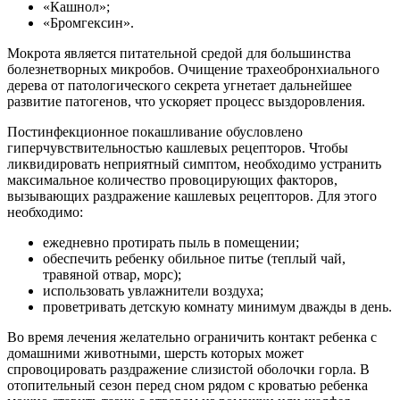
«Кашнол»;
«Бромгексин».
Мокрота является питательной средой для большинства
болезнетворных микробов. Очищение трахеобронхиального
дерева от патологического секрета угнетает дальнейшее
развитие патогенов, что ускоряет процесс выздоровления.
Постинфекционное покашливание обусловлено
гиперчувствительностью кашлевых рецепторов. Чтобы
ликвидировать неприятный симптом, необходимо устранить
максимальное количество провоцирующих факторов,
вызывающих раздражение кашлевых рецепторов. Для этого
необходимо:
ежедневно протирать пыль в помещении;
обеспечить ребенку обильное питье (теплый чай,
травяной отвар, морс);
использовать увлажнители воздуха;
проветривать детскую комнату минимум дважды в день.
Во время лечения желательно ограничить контакт ребенка с
домашними животными, шерсть которых может
спровоцировать раздражение слизистой оболочки горла. В
отопительный сезон перед сном рядом с кроватью ребенка