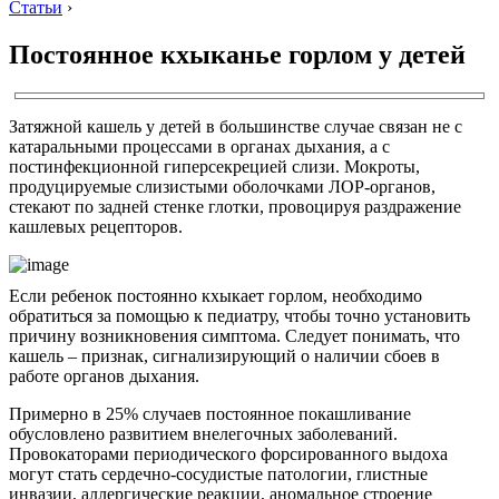
Статьи
›
Постоянное кхыканье горлом у детей
Затяжной кашель у детей в большинстве случае связан не с
катаральными процессами в органах дыхания, а с
постинфекционной гиперсекрецией слизи. Мокроты,
продуцируемые слизистыми оболочками ЛОР-органов,
стекают по задней стенке глотки, провоцируя раздражение
кашлевых рецепторов.
Если ребенок постоянно кхыкает горлом, необходимо
обратиться за помощью к педиатру, чтобы точно установить
причину возникновения симптома. Следует понимать, что
кашель – признак, сигнализирующий о наличии сбоев в
работе органов дыхания.
Примерно в 25% случаев постоянное покашливание
обусловлено развитием внелегочных заболеваний.
Провокаторами периодического форсированного выдоха
могут стать сердечно-сосудистые патологии, глистные
инвазии, аллергические реакции, аномальное строение