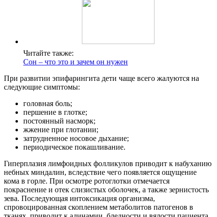
Читайте также:
Сон – что это и зачем он нужен
При развитии эпифарингита дети чаще всего жалуются на
следующие симптомы:
головная боль;
першение в глотке;
постоянный насморк;
жжение при глотании;
затрудненное носовое дыхание;
периодическое покашливание.
Гиперплазия лимфоидных фолликулов приводит к набуханию
небных миндалин, вследствие чего появляется ощущение
кома в горле. При осмотре ротоглотки отмечается
покраснение и отек слизистых оболочек, а также зернистость
зева. Последующая интоксикация организма,
спровоцированная скоплением метаболитов патогенов в
тканях, приводит к адинамии, бледности и вялости пациента.