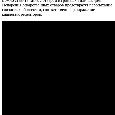
можно ставить тазик с отваром из ромашки или шалфея.
Испарения лекарственных отваров предотвратят пересыхание
слизистых оболочек и, соответственно, раздражение
кашлевых рецепторов.