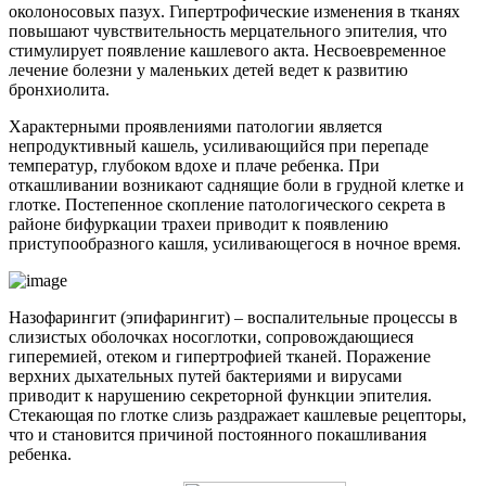
околоносовых пазух. Гипертрофические изменения в тканях
повышают чувствительность мерцательного эпителия, что
стимулирует появление кашлевого акта. Несвоевременное
лечение болезни у маленьких детей ведет к развитию
бронхиолита.
Характерными проявлениями патологии является
непродуктивный кашель, усиливающийся при перепаде
температур, глубоком вдохе и плаче ребенка. При
откашливании возникают саднящие боли в грудной клетке и
глотке. Постепенное скопление патологического секрета в
районе бифуркации трахеи приводит к появлению
приступообразного кашля, усиливающегося в ночное время.
Назофарингит (эпифарингит) – воспалительные процессы в
слизистых оболочках носоглотки, сопровождающиеся
гиперемией, отеком и гипертрофией тканей. Поражение
верхних дыхательных путей бактериями и вирусами
приводит к нарушению секреторной функции эпителия.
Стекающая по глотке слизь раздражает кашлевые рецепторы,
что и становится причиной постоянного покашливания
ребенка.