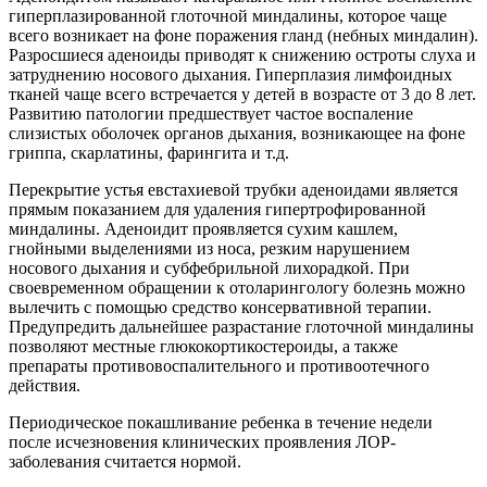
гиперплазированной глоточной миндалины, которое чаще
всего возникает на фоне поражения гланд (небных миндалин).
Разросшиеся аденоиды приводят к снижению остроты слуха и
затруднению носового дыхания. Гиперплазия лимфоидных
тканей чаще всего встречается у детей в возрасте от 3 до 8 лет.
Развитию патологии предшествует частое воспаление
слизистых оболочек органов дыхания, возникающее на фоне
гриппа, скарлатины, фарингита и т.д.
Перекрытие устья евстахиевой трубки аденоидами является
прямым показанием для удаления гипертрофированной
миндалины. Аденоидит проявляется сухим кашлем,
гнойными выделениями из носа, резким нарушением
носового дыхания и субфебрильной лихорадкой. При
своевременном обращении к отоларингологу болезнь можно
вылечить с помощью средство консервативной терапии.
Предупредить дальнейшее разрастание глоточной миндалины
позволяют местные глюкокортикостероиды, а также
препараты противовоспалительного и противоотечного
действия.
Периодическое покашливание ребенка в течение недели
после исчезновения клинических проявления ЛОР-
заболевания считается нормой.