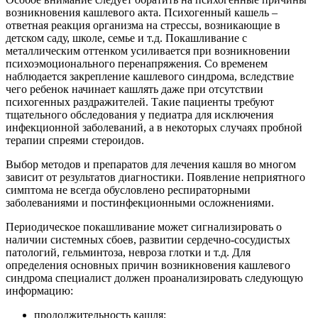
возникновения кашлевого акта. Психогенный кашель –
ответная реакция организма на стрессы, возникающие в
детском саду, школе, семье и т.д. Покашливание с
металлическим оттенком усиливается при возникновении
психоэмоционального перенапряжения. Со временем
наблюдается закрепление кашлевого синдрома, вследствие
чего ребенок начинает кашлять даже при отсутствии
психогенных раздражителей. Такие пациенты требуют
тщательного обследования у педиатра для исключения
инфекционной заболеваний, а в некоторых случаях пробной
терапии спреями стероидов.
Выбор методов и препаратов для лечения кашля во многом
зависит от результатов диагностики. Появление неприятного
симптома не всегда обусловлено респираторными
заболеваниями и постинфекционными осложнениями.
Периодическое покашливание может сигнализировать о
наличии системных сбоев, развитии сердечно-сосудистых
патологий, гельминтоза, невроза глотки и т.д. Для
определения основных причин возникновения кашлевого
синдрома специалист должен проанализировать следующую
информацию:
продолжительность кашля;