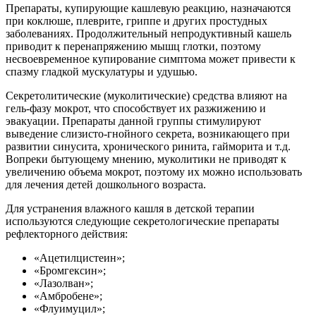
Препараты, купирующие кашлевую реакцию, назначаются
при коклюше, плеврите, гриппе и других простудных
заболеваниях. Продолжительный непродуктивный кашель
приводит к перенапряжению мышц глотки, поэтому
несвоевременное купирование симптома может привести к
спазму гладкой мускулатуры и удушью.
Секретолитические (муколитические) средства влияют на
гель-фазу мокрот, что способствует их разжижению и
эвакуации. Препараты данной группы стимулируют
выведение слизисто-гнойного секрета, возникающего при
развитии синусита, хронического ринита, гайморита и т.д.
Вопреки бытующему мнению, муколитики не приводят к
увеличению объема мокрот, поэтому их можно использовать
для лечения детей дошкольного возраста.
Для устранения влажного кашля в детской терапии
используются следующие секретологические препараты
рефлекторного действия:
«Ацетилцистеин»;
«Бромгексин»;
«Лазолван»;
«Амбробене»;
«Флуимуцил»;