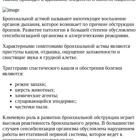
Бронхиальной астмой называют вялотекущее воспаление
органов дыхания, которое возникает по причине обструкции
бронхов. Развитие патологии в большей степени обусловлено
сенсибилизацией организма и аллергическими реакциями.
Характерными симптомами бронхиальной астмы являются
приступы кашля, отдышка, ощущение заложенности и
свистящие звуки в грудной клетке.
Триггерами спастического кашля и обострения болезни
являются:
резкие запахи;
шерсть животных;
химические агенты;
слущивающийся эпидермис;
частички пыли.
Ключевую роль в развитии бронхиальной обструкции играет
высокая реактивность бронхиального дерева. В большинстве
случаев сенсибилизация организма обусловлена нарушением
работы вегетативной нервной системы, которое ведет к
снижению тонуса гладких мышц.