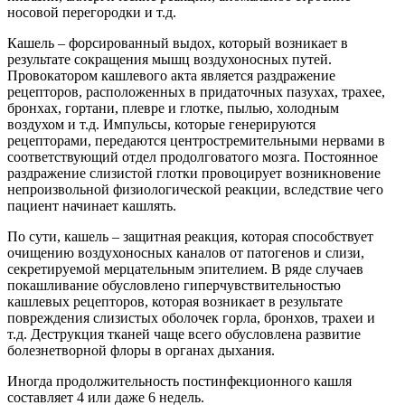
носовой перегородки и т.д.
Кашель – форсированный выдох, который возникает в
результате сокращения мышц воздухоносных путей.
Провокатором кашлевого акта является раздражение
рецепторов, расположенных в придаточных пазухах, трахее,
бронхах, гортани, плевре и глотке, пылью, холодным
воздухом и т.д. Импульсы, которые генерируются
рецепторами, передаются центростремительными нервами в
соответствующий отдел продолговатого мозга. Постоянное
раздражение слизистой глотки провоцирует возникновение
непроизвольной физиологической реакции, вследствие чего
пациент начинает кашлять.
По сути, кашель – защитная реакция, которая способствует
очищению воздухоносных каналов от патогенов и слизи,
секретируемой мерцательным эпителием. В ряде случаев
покашливание обусловлено гиперчувствительностью
кашлевых рецепторов, которая возникает в результате
повреждения слизистых оболочек горла, бронхов, трахеи и
т.д. Деструкция тканей чаще всего обусловлена развитие
болезнетворной флоры в органах дыхания.
Иногда продолжительность постинфекционного кашля
составляет 4 или даже 6 недель.