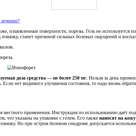
 лечение?
оже, изъязвленные поверхности, порезы. Гель не используется 
д повязку, станет причиной сильных болевых ощущений и воспа
мылом.
ореза.
ьзуемая доза средства — не более 250 мг
. Нельзя за день примен
ь. Если нет видимого улучшения состояния, то надо вновь обрат
для местного применения. Инструкция по использованию даёт под
, что указаны на упаковке с гелем. Его также
наносят на кож
 повязку. Но при остром болевом синдроме допускается использ