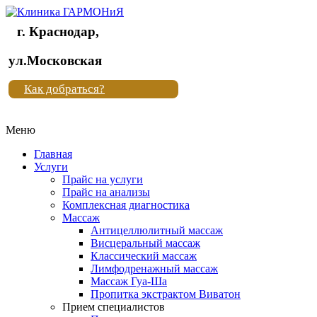
г. Краснодар,
Клиника
ул.Московская
"Новая
Как добраться?
жизнь"
Меню
Клиника
"Новая
Главная
жизнь"
Услуги
Прайс на услуги
Прайс на анализы
Комплексная диагностика
Массаж
Антицеллюлитный массаж
Висцеральный массаж
Классический массаж
Лимфодренажный массаж
Массаж Гуа-Ша
Пропитка экстрактом Виватон
Прием специалистов