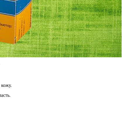
А
 кожу.
асть.