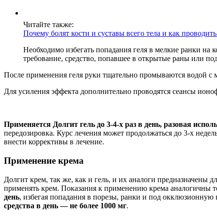
Читайте также:
Почему болят кости и суставы всего тела и как проводить
Необходимо избегать попадания геля в мелкие ранки на к
требование, средство, попавшее в открытые раны или по
После применения геля руки тщательно промываются водой с 
Для усиления эффекта дополнительно проводятся сеансы ионоф
Применяется Долгит гель до 3-4-х раз в день, разовая испол
передозировка. Курс лечения может продолжаться до 3-х недел
внести коррективы в лечение.
Применение крема
Долгит крем, так же, как и гель, и их аналоги предназначены 
применять крем. Показания к применению крема аналогичны тем
день
, избегая попадания в порезы, ранки и под окклюзионную
средства в день — не более 1000 мг
.