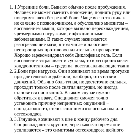
1.
Утренние боли. Бывают обычно после пробуждения.
Человек не может сменить положение, поднять руку или
повернуть шею без резкой боли. Чаще всего это никак
не связано с позвоночником, а обусловлено миозитом –
воспалением мышц, которое вызвано переохлаждением,
чрезмерными нагрузками, инфекционными
заболеваниями. В таких случаях назначаются
разогревающие мази, в том числе и на основе
нестероидных противовоспалительных препаратов.
Хорошо зарекомендовал себя Диклофенак гель. Если
воспаление затрагивает и суставы, то врач прописывает
хондропотекторы – средства, восстанавливающие ткани.
2.
Боли при нагрузке. Они возникают во время прогулки,
при длительной ходьбе или, наоборот, отсутствии
движений. Обычно боль тупая, но достаточно сильная,
проходит только после снятия нагрузки, но иногда
становится постоянной. В таком случае нужно
обратиться к врачу. Специалист сможет точно
установить причину неприятных ощущений –
спондилолистез, стеноз спинномозгового канала или
остеохондроз.
3.
Тянущие, возникают в шее к концу рабочего дня.
Сопровождаются хрустом, через какое-то время они
усиливаются – это симптомы остеохондроза шейного