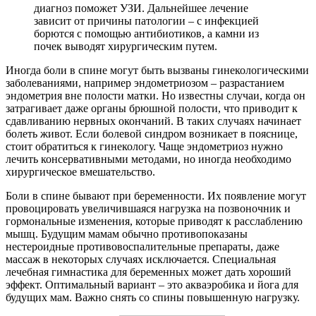
диагноз поможет УЗИ. Дальнейшее лечение
зависит от причины патологии – с инфекцией
борются с помощью антибиотиков, а камни из
почек выводят хирургическим путем.
Иногда боли в спине могут быть вызваны гинекологическими
заболеваниями, например эндометриозом – разрастанием
эндометрия вне полости матки. Но известны случаи, когда он
затрагивает даже органы брюшной полости, что приводит к
сдавливанию нервных окончаний. В таких случаях начинает
болеть живот. Если болевой синдром возникает в пояснице,
стоит обратиться к гинекологу. Чаще эндометриоз нужно
лечить консервативными методами, но иногда необходимо
хирургическое вмешательство.
Боли в спине бывают при беременности. Их появление могут
провоцировать увеличившаяся нагрузка на позвоночник и
гормональные изменения, которые приводят к расслаблению
мышц. Будущим мамам обычно противопоказаны
нестероидные противовоспалительные препараты, даже
массаж в некоторых случаях исключается. Специальная
лечебная гимнастика для беременных может дать хороший
эффект. Оптимальный вариант – это акваэробика и йога для
будущих мам. Важно снять со спины повышенную нагрузку.