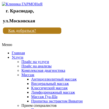
г. Краснодар,
Клиника
ул.Московская
"Новая
Как добраться?
жизнь"
Меню
Клиника
"Новая
Главная
жизнь"
Услуги
Прайс на услуги
Прайс на анализы
Комплексная диагностика
Массаж
Антицеллюлитный массаж
Висцеральный массаж
Классический массаж
Лимфодренажный массаж
Массаж Гуа-Ша
Пропитка экстрактом Виватон
Прием специалистов