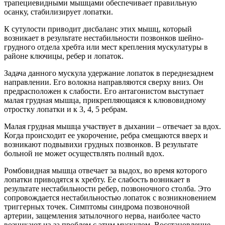
трапециевидными мышцами обеспечивает правильную
осанку, стабилизирует лопатки.
К сутулости приводит дисбаланс этих мышц, который
возникает в результате нестабильности позвонков шейно-
грудного отдела хребта или мест крепления мускулатуры в
районе ключицы, ребер и лопаток.
Задача данного мускула удержание лопаток в переднезаднем
направлении. Его волокна направляются сверху вниз. Он
предрасположен к слабости. Его антагонистом выступает
малая грудная мышца, прикрепляющаяся к клювовидному
отростку лопатки и к 3, 4, 5 ребрам.
Малая грудная мышца участвует в дыхании – отвечает за вдох.
Когда происходит ее укорочение, ребра смещаются вверх и
возникают подвывихи грудных позвонков. В результате
больной не может осуществлять полный вдох.
Ромбовидная мышца отвечает за выдох, во время которого
лопатки приводятся к хребту. Ее слабость возникает в
результате нестабильности ребер, позвоночного столба. Это
сопровождается нестабильностью лопаток с возникновением
триггерных точек. Симптомы синдрома позвоночной
артерии, защемления затылочного нерва, наиболее часто
возникают из-за проблем с этим мускулом. Восстановление