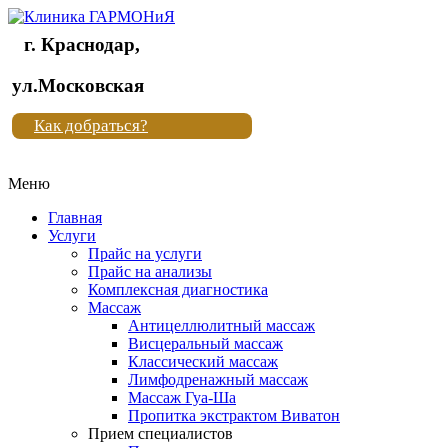
г. Краснодар,
Клиника
ул.Московская
"Новая
Как добраться?
жизнь"
Меню
Клиника
"Новая
Главная
жизнь"
Услуги
Прайс на услуги
Прайс на анализы
Комплексная диагностика
Массаж
Антицеллюлитный массаж
Висцеральный массаж
Классический массаж
Лимфодренажный массаж
Массаж Гуа-Ша
Пропитка экстрактом Виватон
Прием специалистов