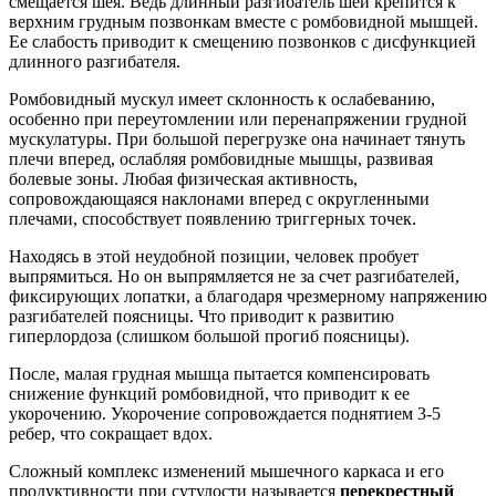
смещается шея. Ведь длинный разгибатель шеи крепится к
верхним грудным позвонкам вместе с ромбовидной мышцей.
Ее слабость приводит к смещению позвонков с дисфункцией
длинного разгибателя.
Ромбовидный мускул имеет склонность к ослабеванию,
особенно при переутомлении или перенапряжении грудной
мускулатуры. При большой перегрузке она начинает тянуть
плечи вперед, ослабляя ромбовидные мышцы, развивая
болевые зоны. Любая физическая активность,
сопровождающаяся наклонами вперед с округленными
плечами, способствует появлению триггерных точек.
Находясь в этой неудобной позиции, человек пробует
выпрямиться. Но он выпрямляется не за счет разгибателей,
фиксирующих лопатки, а благодаря чрезмерному напряжению
разгибателей поясницы. Что приводит к развитию
гиперлордоза (слишком большой прогиб поясницы).
После, малая грудная мышца пытается компенсировать
снижение функций ромбовидной, что приводит к ее
укорочению. Укорочение сопровождается поднятием 3-5
ребер, что сокращает вдох.
Сложный комплекс изменений мышечного каркаса и его
продуктивности при сутулости называется
перекрестный