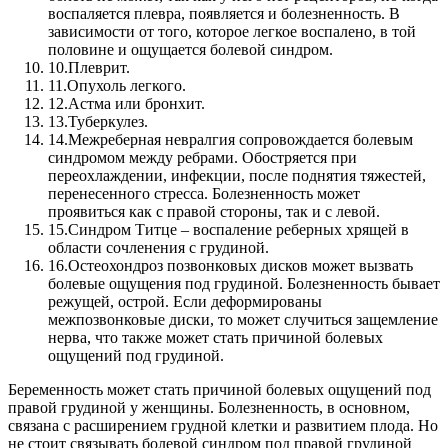
воспаляется плевра, появляется и болезненность. В
зависимости от того, которое легкое воспалено, в той
половине и ощущается болевой синдром.
10.
Плеврит.
11.
Опухоль легкого.
12.
Астма или бронхит.
13.
Туберкулез.
14.
Межреберная невралгия сопровождается болевым
синдромом между ребрами. Обостряется при
переохлаждении, инфекции, после поднятия тяжестей,
перенесенного стресса. Болезненность может
проявиться как с правой стороны, так и с левой.
15.
Синдром Титце – воспаление реберных хрящей в
области сочленения с грудиной.
16.
Остеохондроз позвонковых дисков может вызвать
болевые ощущения под грудиной. Болезненность бывает
режущей, острой. Если деформированы
межпозвонковые диски, то может случиться защемление
нерва, что также может стать причиной болевых
ощущений под грудиной.
Беременность может стать причиной болевых ощущений под
правой грудиной у женщины. Болезненность, в основном,
связана с расширением грудной клетки и развитием плода. Но
не стоит связывать болевой синдром под правой грудиной