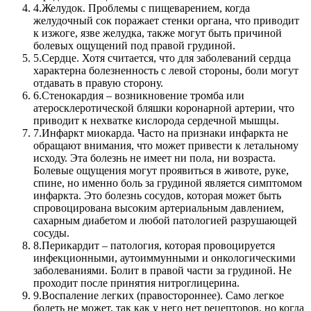
4.
Желудок. Проблемы с пищеварением, когда
желудочный сок поражает стенки органа, что приводит
к изжоге, язве желудка, также могут быть причиной
болевых ощущений под правой грудиной.
5.
Сердце. Хотя считается, что для заболеваний сердца
характерна болезненность с левой стороны, боли могут
отдавать в правую сторону.
6.
Стенокардия – возникновение тромба или
атеросклеротической бляшки коронарной артерии, что
приводит к нехватке кислорода сердечной мышцы.
7.
Инфаркт миокарда. Часто на признаки инфаркта не
обращают внимания, что может привести к летальному
исходу. Эта болезнь не имеет ни пола, ни возраста.
Болевые ощущения могут проявиться в животе, руке,
спине, но именно боль за грудиной является симптомом
инфаркта. Это болезнь сосудов, которая может быть
спровоцирована высоким артериальным давлением,
сахарным диабетом и любой патологией разрушающей
сосуды.
8.
Перикардит – патология, которая провоцируется
инфекционными, аутоиммунными и онкологическими
заболеваниями. Болит в правой части за грудиной. Не
проходит после принятия нитроглицерина.
9.
Воспаление легких (правостороннее). Само легкое
болеть не может, так как у него нет рецепторов, но когда