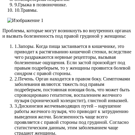
9.
Грыжа в позвоночнике.
10.
Травмы.
Проблемы, которые могут возникнуть во внутренних органах
и вызвать болезненность под правой грудиной у женщины:
1.
Запоры. Когда пища застаивается в кишечнике, это
приводит к растягиванию кишечной стенки, вследствие
чего раздражаются нервные рецепторы, вызывая
болезненные ощущения. Если застой произойдет под
правым подреберьем, то у женщины проявится болевой
синдром с правой стороны.
2.
Печень. Орган находится в правом боку. Симптомами
заболевания являются: тяжесть под правым
подреберьем, постоянная ноющая боль, что может быть
спровоцировано гепатитом, воспалением желчного
пузыря (хронический холецистит), глистной инвазией.
3.
Дискинезия желчевыводящих путей – нарушение
работы желчного пузыря, что приводит к затруднению
выведения желчи. Болезненность чаще всего
проявляется с правой стороны под грудиной. Согласно
статистическим данным, этим заболеванием чаще
страдают женщины.