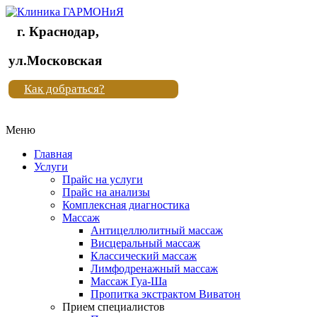
г. Краснодар,
Клиника
ул.Московская
"Новая
Как добраться?
жизнь"
Меню
Клиника
"Новая
Главная
жизнь"
Услуги
Прайс на услуги
Прайс на анализы
Комплексная диагностика
Массаж
Антицеллюлитный массаж
Висцеральный массаж
Классический массаж
Лимфодренажный массаж
Массаж Гуа-Ша
Пропитка экстрактом Виватон
Прием специалистов