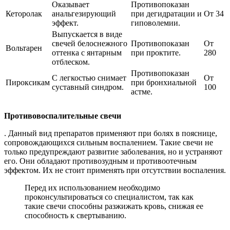
Оказывает
Противопоказан
Кеторолак
анальгезирующий
при дегидратации и
От 34
эффект.
гиповолемии.
Выпускается в виде
свечей белоснежного
Противопоказан
От
Вольтарен
оттенка с янтарным
при проктите.
280
отблеском.
Противопоказан
С легкостью снимает
От
Пироксикам
при бронхиальной
суставный синдром.
100
астме.
Противовоспалительные свечи
. Данный вид препаратов применяют при болях в пояснице,
сопровождающихся сильным воспалением. Такие свечи не
только предупреждают развитие заболевания, но и устраняют
его. Они обладают противозудным и противоотечным
эффектом. Их не стоит применять при отсутствии воспаления.
Перед их использованием необходимо
проконсультироваться со специалистом, так как
такие свечи способны разжижать кровь, снижая ее
способность к свертыванию.