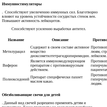
Иммунностимуляторы
. Способствуют увеличению иммунных сил. Благотворно
влияют на уровень устойчивости сосудистых стенок вен.
Повышают активность лейкоцитов.
Способствуют усилению выработки антител.
Название
Описание
Против
Содержит в своем составе активное
Противоп
Метилурацил
вещество
люям, ст
диоксометилтетрагидропиримидин.
лейкозом.
Является иммуномодулирующим
Противоп
Виферон
препаратом с противовирусным
гиперчув
действием.
пациента
Противоп
Препарат специфически пахнет
Полиоксидоний
гиперчув
маслом какао.
людям.
Обезболивающие свечи для детей
. Данный вид свечей разрешено применять детям и