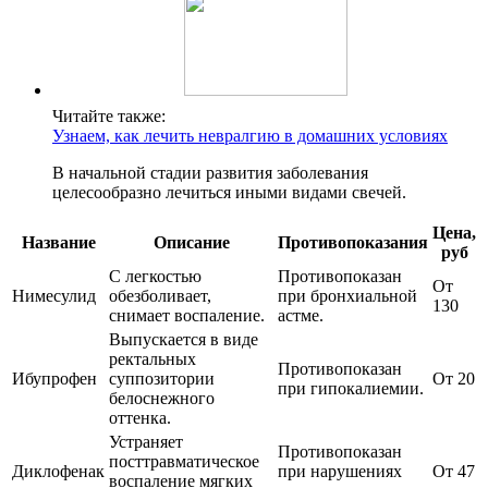
Читайте также:
Узнаем, как лечить невралгию в домашних условиях
В начальной стадии развития заболевания
целесообразно лечиться иными видами свечей.
Цена,
Название
Описание
Противопоказания
руб
С легкостью
Противопоказан
От
Нимесулид
обезболивает,
при бронхиальной
130
снимает воспаление.
астме.
Выпускается в виде
ректальных
Противопоказан
Ибупрофен
суппозитории
От 20
при гипокалиемии.
белоснежного
оттенка.
Устраняет
Противопоказан
посттравматическое
Диклофенак
при нарушениях
От 47
воспаление мягких