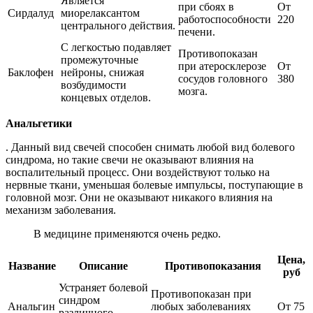
Является
при сбоях в
От
Сирдалуд
миорелаксантом
работоспособности
220
центрального действия.
печени.
С легкостью подавляет
Противопоказан
промежуточные
при атеросклерозе
От
Баклофен
нейроны, снижая
сосудов головного
380
возбудимости
мозга.
концевых отделов.
Анальгетики
. Данный вид свечей способен снимать любой вид болевого
синдрома, но такие свечи не оказывают влияния на
воспалительный процесс. Они воздействуют только на
нервные ткани, уменьшая болевые импульсы, поступающие в
головной мозг. Они не оказывают никакого влияния на
механизм заболевания.
В медицине применяются очень редко.
Цена,
Название
Описание
Противопоказания
руб
Устраняет болевой
Противопоказан при
синдром
Анальгин
любых заболеваниях
От 75
различного