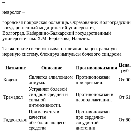
–
невролог –
городская покровская больница. Образование: Волгоградский
государственный медицинский университет,
Волгоград. Кабардино-Балкарский государственный
университет им. Х.М. Бербекова, Нальчик.
Также такие свечи оказывают влияние на центральную
нервную систему, блокируя импульсы болевого синдрома.
Цена,
Название
Описание
Противопоказания
руб
Является алкалоидом
Противопоказан
Кодеин
От 90
опиума.
при аритмии.
Устраняет болевой
синдром средней и
Противопоказан в
Трамадол
От 61
сильной
период лактации.
интенсивности.
Применяется в
Противопоказан
качестве
при сердечно-
Гидрокодон
От 80
обезболивающего
сосудистой
средства.
дистонии.