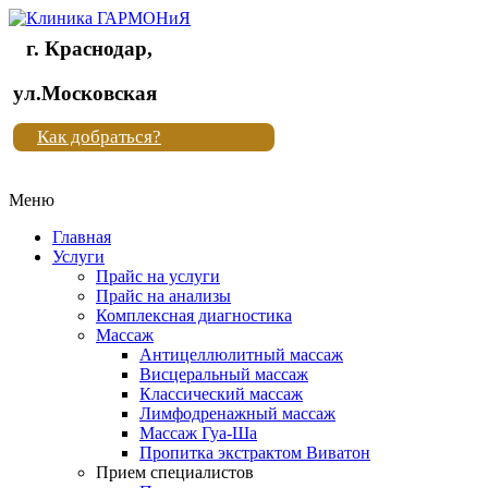
г. Краснодар,
Клиника
ул.Московская
"Новая
Как добраться?
жизнь"
Меню
Клиника
"Новая
Главная
жизнь"
Услуги
Прайс на услуги
Прайс на анализы
Комплексная диагностика
Массаж
Антицеллюлитный массаж
Висцеральный массаж
Классический массаж
Лимфодренажный массаж
Массаж Гуа-Ша
Пропитка экстрактом Виватон
Прием специалистов