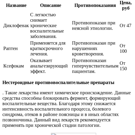
Цена,
Название
Описание
Противопоказания
руб
С легкостью
снимает
Противопоказан при
Диклофенак
хронические
От 47
неясной этиологии.
воспалительные
заболевания.
Применяется для
Противопоказан при
От
Раптен
краткосрочного
нарушениях
100
лечения.
кроветворения.
Оказывает
Противопоказан
От
Ксефокам
анальгезирующий
гиперчувствительным
150
эффект.
пациентам.
Нестероидные противовоспалительные препараты
. Такие лекарства имеют химическое происхождение. Данные
средства способны блокировать фермент, формирующий
воспалительные вещества. Благодаря этому снижается
интенсивность воспалительного процесса, болевого
синдрома, отеков в районе поясницы и в иных областях
позвоночника. Данный вид лекарств рекомендуется
применять при хронической стадии патологии.