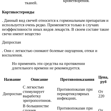
кроветворения.
тканей.
Кортикостероиды
. Данный вид свечей относится к гормональным препаратам и
используется очень редко. Применяется только в случаях
неэффективности иных видов лекарств. В своем составе такие
свечи имеют вещество
Дипроспан
. Они с легкостью снимают болевые ощущения, отеки и
воспаления.
Но применять эти средства на протяжении
длительного времени не рекомендуется.
Цена,
Название
Описание
Противопоказания
руб
С легкостью
Противопоказан при
стимулирует
От
Дипроспан
периартикулярных
выработку
220
инфекциях.
эритропоэтинов.
В большинстве
Противопоказан при
случаев
От