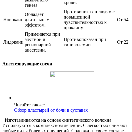
крови.
генеза.
Противопоказан людям с
Обладает
повышенной
Новокаин
длительным
От 54
чувствительностью к
эффектом.
прокаину.
Применяется при
местной и
Противопоказан при
Лидокаин
От 22
регионарной
гиповолемии.
анестезии.
Анестезирующие свечи
Читайте также:
Обзор пластырей от боли в суставах
. Изготавливаются на основе синтетического волокна.
Используются в комплексном лечении. С легкостью снимают
любые виды болевых ощущений. Содержат в своем составе