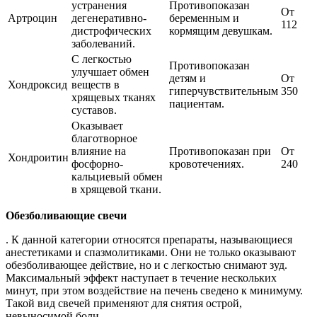
устранения
Противопоказан
От
Артроцин
дегенеративно-
беременным и
112
дистрофических
кормящим девушкам.
заболеваний.
С легкостью
Противопоказан
улучшает обмен
детям и
От
Хондроксид
веществ в
гиперчувствительным
350
хрящевых тканях
пациентам.
суставов.
Оказывает
благотворное
влияние на
Противопоказан при
От
Хондроитин
фосфорно-
кровотечениях.
240
кальциевый обмен
в хрящевой ткани.
Обезболивающие свечи
. К данной категории относятся препараты, называющиеся
анестетиками и спазмолитиками. Они не только оказывают
обезболивающее действие, но и с легкостью снимают зуд.
Максимальный эффект наступает в течение нескольких
минут, при этом воздействие на печень сведено к минимуму.
Такой вид свечей применяют для снятия острой,
невыносимой боли.