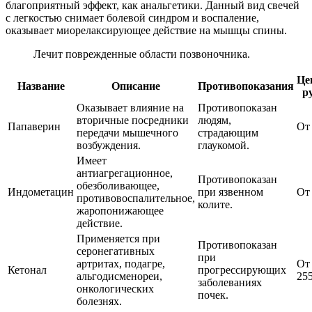
благоприятный эффект, как анальгетики. Данный вид свечей
с легкостью снимает болевой синдром и воспаление,
оказывает миорелаксирующее действие на мышцы спины.
Лечит поврежденные области позвоночника.
Це
Название
Описание
Противопоказания
р
Оказывает влияние на
Противопоказан
вторичные посредники
людям,
Папаверин
От
передачи мышечного
страдающим
возбуждения.
глаукомой.
Имеет
антиагрегационное,
Противопоказан
обезболивающее,
Индометацин
при язвенном
От
противовоспалительное,
колите.
жаропонижающее
действие.
Применяется при
Противопоказан
серонегативных
при
артритах, подагре,
От
Кетонал
прогрессирующих
альгодисменореи,
25
заболеваниях
онкологических
почек.
болезнях.