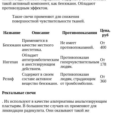
такой активный компонент, как бензокаин. Обладают
противозудным эффектом.
Такие свечи применяют для снижения
поверхностной чувствительности тканей.
Цена,
Название
Описание
Противопоказания
руб
Применяется в
Не имеет
От
Бензокаин
качестве местного
противопоказаний.
400
анестетика.
Обладает
Противопоказан
антитромботическим
От
Нигепан
гиперчувствительным
и анестезирующим
178
людям.
действием.
Содержит в своем
Противопоказан
От
Релиф
составе активное
людям, страдающим
360
вещество бензокаин.
от тромбоэмболии.
Ректальные свечи
. Их используют в качестве альтернативы анальгезирующим
пластырям. В большинстве случаев их применяют для
ликвидации радикулита. Они оказывают такой же