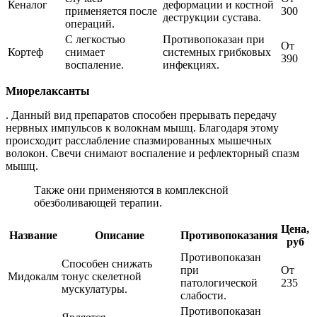
Кеналог
деформации и костной
применяется после
300
деструкции сустава.
операций.
С легкостью
Противопоказан при
От
Кортеф
снимает
системных грибковых
390
воспаление.
инфекциях.
Миорелаксанты
. Данный вид препаратов способен прерывать передачу
нервных импульсов к волокнам мышц. Благодаря этому
происходит расслабление спазмированных мышечных
волокон. Свечи снимают воспаление и рефлекторный спазм
мышц.
Также они применяются в комплексной
обезболивающей терапии.
Цена,
Название
Описание
Противопоказания
руб
Противопоказан
Способен снижать
при
От
Мидокалм
тонус скелетной
патологической
235
мускулатуры.
слабости.
Противопоказан