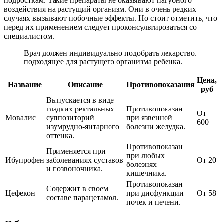
подросткам. Такие препараты не оказывают пагубного
воздействия на растущий организм. Они в очень редких
случаях вызывают побочные эффекты. Но стоит отметить, что
перед их применением следует проконсультироваться со
специалистом.
Врач должен индивидуально подобрать лекарство,
подходящее для растущего организма ребенка.
Цена,
Название
Описание
Противопоказания
руб
Выпускается в виде
гладких ректальных
Противопоказан
От
Мовалис
суппозиторий
при язвенной
600
изумрудно-янтарного
болезни желудка.
оттенка.
Противопоказан
Применяется при
при любых
Ибупрофен
заболеваниях суставов
От 20
болезнях
и позвоночника.
кишечника.
Противопоказан
Содержит в своем
Цефекон
при дисфункции
От 58
составе парацетамол.
почек и печени.