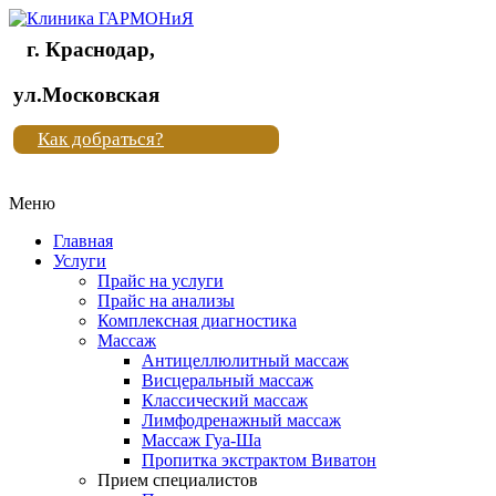
г. Краснодар,
Клиника
ул.Московская
"Новая
Как добраться?
жизнь"
Меню
Клиника
"Новая
Главная
жизнь"
Услуги
Прайс на услуги
Прайс на анализы
Комплексная диагностика
Массаж
Антицеллюлитный массаж
Висцеральный массаж
Классический массаж
Лимфодренажный массаж
Массаж Гуа-Ша
Пропитка экстрактом Виватон
Прием специалистов