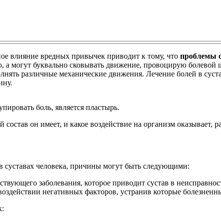
ое влияние вредных привычек приводит к тому, что
проблемы с
 а могут буквально сковывать движение, провоцирую болевой ш
полнять различные механические движения. Лечение болей в суст
ину.
пировать боль, является пластырь.
й состав он имеет, и какое воздействие на организм оказывает, р
в суставах человека, причины могут быть следующими:
ствующего заболевания, которое приводит сустав в неисправно
воздействии негативных факторов, устранив которые болезненн
к: