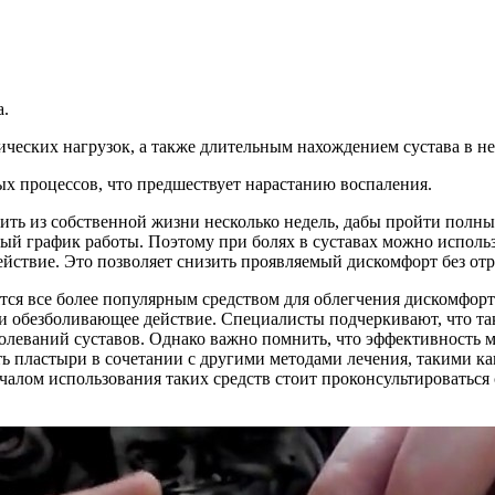
а.
ических нагрузок, а также длительным нахождением сустава в 
 процессов, что предшествует нарастанию воспаления.
ить из собственной жизни несколько недель, дабы пройти полный
ый график работы. Поэтому при болях в суставах можно исполь
действие. Это позволяет снизить проявляемый дискомфорт без от
вятся все более популярным средством для облегчения дискомфор
и обезболивающее действие. Специалисты подчеркивают, что та
олеваний суставов. Однако важно помнить, что эффективность 
ь пластыри в сочетании с другими методами лечения, такими как
ачалом использования таких средств стоит проконсультироваться