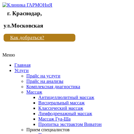
г. Краснодар,
Клиника
ул.Московская
"Новая
Как добраться?
жизнь"
Меню
Клиника
"Новая
Главная
жизнь"
Услуги
Прайс на услуги
Прайс на анализы
Комплексная диагностика
Массаж
Антицеллюлитный массаж
Висцеральный массаж
Классический массаж
Лимфодренажный массаж
Массаж Гуа-Ша
Пропитка экстрактом Виватон
Прием специалистов