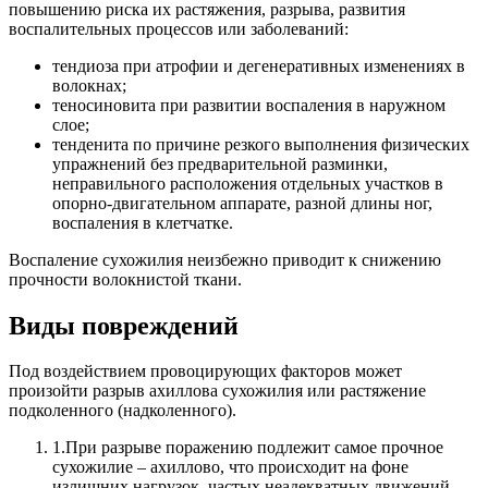
повышению риска их растяжения, разрыва, развития
воспалительных процессов или заболеваний:
тендиоза при атрофии и дегенеративных изменениях в
волокнах;
теносиновита при развитии воспаления в наружном
слое;
тенденита по причине резкого выполнения физических
упражнений без предварительной разминки,
неправильного расположения отдельных участков в
опорно-двигательном аппарате, разной длины ног,
воспаления в клетчатке.
Воспаление сухожилия неизбежно приводит к снижению
прочности волокнистой ткани.
Виды повреждений
Под воздействием провоцирующих факторов может
произойти разрыв ахиллова сухожилия или растяжение
подколенного (надколенного).
1.
При разрыве поражению подлежит самое прочное
сухожилие – ахиллово, что происходит на фоне
излишних нагрузок, частых неадекватных движений,